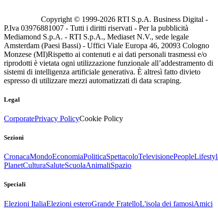
Copyright © 1999-
2026
RTI S.p.A. Business Digital -
P.Iva 03976881007 - Tutti i diritti riservati - Per la pubblicità
Mediamond S.p.A. - RTI S.p.A., Mediaset N.V., sede legale
Amsterdam (Paesi Bassi) - Uffici Viale Europa 46, 20093 Cologno
Monzese (MI)
Rispetto ai contenuti e ai dati personali trasmessi e/o
riprodotti è vietata ogni utilizzazione funzionale all’addestramento di
sistemi di intelligenza artificiale generativa. È altresì fatto divieto
espresso di utilizzare mezzi automatizzati di data scraping.
Legal
Corporate
Privacy Policy
Cookie Policy
Sezioni
Cronaca
Mondo
Economia
Politica
Spettacolo
Televisione
People
Lifestyl
Planet
Cultura
Salute
Scuola
Animali
Spazio
Speciali
Elezioni Italia
Elezioni estero
Grande Fratello
L'isola dei famosi
Amici