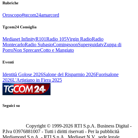
Rubriche
Oroscopo
#tgcom24amarcord
Tgcom24 Consiglia
Mediaset Infinity
R101
Radio 105
Virgin Radio
Radio
Montecarlo
Radio Subasio
Comingsoon
Superguidatv
Zuppa di
Porro
Non Sprecare
Cotto e Mangiato
Eventi
Identità Golose 2026
Salone del Risparmio 2026
Fuorisalone
2026
L'Artigiano in Fiera 2025
Seguici su
Copyright © 1999-
2026
RTI S.p.A. Business Digital -
P.Iva 03976881007 - Tutti i diritti riservati - Per la pubblicità
Mediamond S.p.A. - RTI S.p.A., Mediaset N.V., sede legale