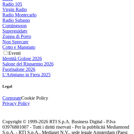
Radio 105
Virgin Radio
Radio Montecarlo
Radio Subasio
Comingsoon
Superguidatv
Zuppa di Porro
Non Sprecare
Cotto e Mangiato
Eventi
Identità Golose 2026
Salone del Risparmio 2026
Fuorisalone 2026
L'Artigiano in Fiera 2025
Legal
Corporate
Cookie Policy
Privacy Policy
Copyright © 1999-
2026
RTI S.p.A. Business Digital - P.Iva
03976881007 - Tutti i diritti riservati - Per la pubblicità Mediamond
S.p.A. - RTI S.p.A., Mediaset N.V., sede legale Amsterdam (Paesi