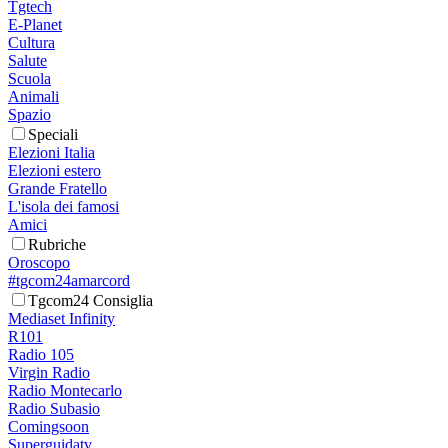
Tgtech
E-Planet
Cultura
Salute
Scuola
Animali
Spazio
Speciali
Elezioni Italia
Elezioni estero
Grande Fratello
L'isola dei famosi
Amici
Rubriche
Oroscopo
#tgcom24amarcord
Tgcom24 Consiglia
Mediaset Infinity
R101
Radio 105
Virgin Radio
Radio Montecarlo
Radio Subasio
Comingsoon
Superguidatv