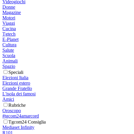
Videogiochi
Donne
Magazine
Motori
Viaggi
Cucina
Tgtech
E-Planet
Cultura
Salute
Scuola
Animali
Spazio
Speciali
Elezioni Italia
Elezioni estero
Grande Fratello
L'isola dei famosi
Amici
Rubriche
Oroscopo
#tgcom24amarcord
Tgcom24 Consiglia
Mediaset Infinity
R101