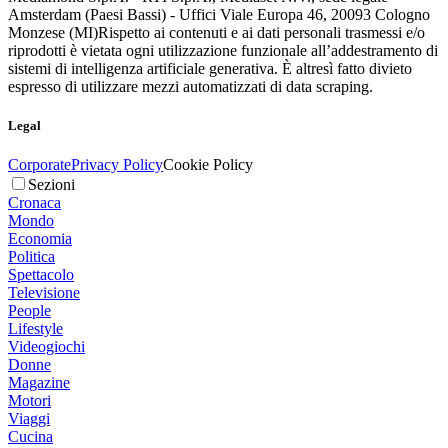
Amsterdam (Paesi Bassi) - Uffici Viale Europa 46, 20093 Cologno
Monzese (MI)
Rispetto ai contenuti e ai dati personali trasmessi e/o
riprodotti è vietata ogni utilizzazione funzionale all’addestramento di
sistemi di intelligenza artificiale generativa. È altresì fatto divieto
espresso di utilizzare mezzi automatizzati di data scraping.
Legal
Corporate
Privacy Policy
Cookie Policy
Sezioni
Cronaca
Mondo
Economia
Politica
Spettacolo
Televisione
People
Lifestyle
Videogiochi
Donne
Magazine
Motori
Viaggi
Cucina