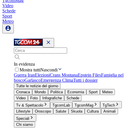
TgcomMag
Video
Schede
Sport
Meteo
In evidenza
Mostra tutti
Nascondi
Guerra Iran
Elezioni
Crans Montana
Epstein Files
Famiglia nel
bosco
Garlasco
Emergenza Clima
Tutti i dossier
Tutte le notizie del giorno
Cronaca
Mondo
Politica
Economia
Sport
Meteo
Video
Foto
Infografiche
Schede
Tv & Spettacolo
TgcomLab
TgcomMag
TgTech
Lifestyle
Oroscopo
Salute
Skuola
Cultura
Animali
Speciali
Chi siamo