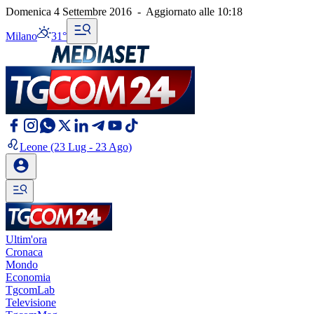
Domenica 4 Settembre 2016
-
Aggiornato alle
10:18
Milano
31°
Leone
(23 Lug - 23 Ago)
Ultim'ora
Cronaca
Mondo
Economia
TgcomLab
Televisione