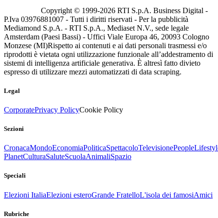
Copyright © 1999-
2026
RTI S.p.A. Business Digital -
P.Iva 03976881007 - Tutti i diritti riservati - Per la pubblicità
Mediamond S.p.A. - RTI S.p.A., Mediaset N.V., sede legale
Amsterdam (Paesi Bassi) - Uffici Viale Europa 46, 20093 Cologno
Monzese (MI)
Rispetto ai contenuti e ai dati personali trasmessi e/o
riprodotti è vietata ogni utilizzazione funzionale all’addestramento di
sistemi di intelligenza artificiale generativa. È altresì fatto divieto
espresso di utilizzare mezzi automatizzati di data scraping.
Legal
Corporate
Privacy Policy
Cookie Policy
Sezioni
Cronaca
Mondo
Economia
Politica
Spettacolo
Televisione
People
Lifestyl
Planet
Cultura
Salute
Scuola
Animali
Spazio
Speciali
Elezioni Italia
Elezioni estero
Grande Fratello
L'isola dei famosi
Amici
Rubriche