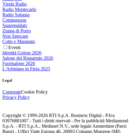
Virgin Radio
Radio Montecarlo
Radio Subasio
Comingsoon
Superguidatv
Zuppa di Porro
Non Sprecare
Cotto e Mangiato
Eventi
Identità Golose 2026
Salone del Risparmio 2026
Fuorisalone 2026
L'Artigiano in Fiera 2025
Legal
Corporate
Cookie Policy
Privacy Policy
Copyright © 1999-
2026
RTI S.p.A. Business Digital - P.Iva
03976881007 - Tutti i diritti riservati - Per la pubblicità Mediamond
S.p.A. - RTI S.p.A., Mediaset N.V., sede legale Amsterdam (Paesi
Bassi) - Uffici Viale Europa 46, 20093 Cologno Monzese (MI)