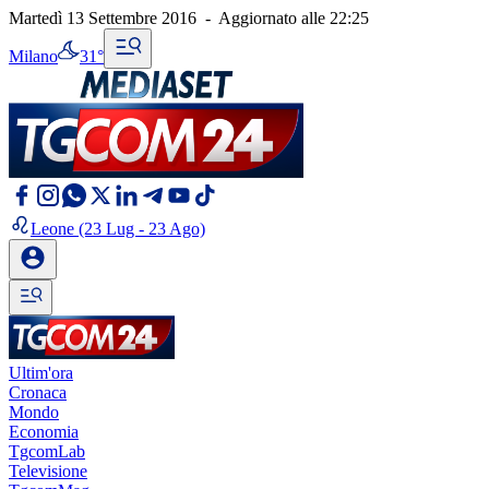
Martedì 13 Settembre 2016
-
Aggiornato alle
22:25
Milano
31°
Leone
(23 Lug - 23 Ago)
Ultim'ora
Cronaca
Mondo
Economia
TgcomLab
Televisione