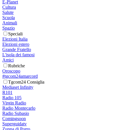
E-Planet
Cultura
Salute
Scuola
Animali
Spazio
Speciali
Elezioni Italia
Elezioni estero
Grande Fratello
L'isola dei famosi
Amici
Rubriche
Oroscopo
#tgcom24amarcord
Tgcom24 Consiglia
Mediaset Infinity
R101
Radio 105
Virgin Radio
Radio Montecarlo
Radio Subasio
Comingsoon
Superguidatv
Zuppa di Porro