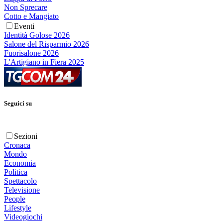
Non Sprecare
Cotto e Mangiato
Eventi
Identità Golose 2026
Salone del Risparmio 2026
Fuorisalone 2026
L'Artigiano in Fiera 2025
Seguici su
Sezioni
Cronaca
Mondo
Economia
Politica
Spettacolo
Televisione
People
Lifestyle
Videogiochi