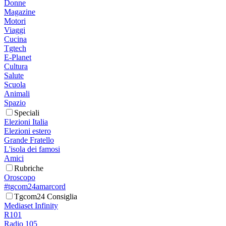
Donne
Magazine
Motori
Viaggi
Cucina
Tgtech
E-Planet
Cultura
Salute
Scuola
Animali
Spazio
Speciali
Elezioni Italia
Elezioni estero
Grande Fratello
L'isola dei famosi
Amici
Rubriche
Oroscopo
#tgcom24amarcord
Tgcom24 Consiglia
Mediaset Infinity
R101
Radio 105