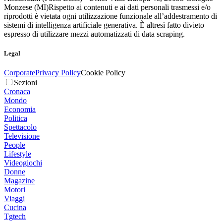
Monzese (MI)
Rispetto ai contenuti e ai dati personali trasmessi e/o
riprodotti è vietata ogni utilizzazione funzionale all’addestramento di
sistemi di intelligenza artificiale generativa. È altresì fatto divieto
espresso di utilizzare mezzi automatizzati di data scraping.
Legal
Corporate
Privacy Policy
Cookie Policy
Sezioni
Cronaca
Mondo
Economia
Politica
Spettacolo
Televisione
People
Lifestyle
Videogiochi
Donne
Magazine
Motori
Viaggi
Cucina
Tgtech