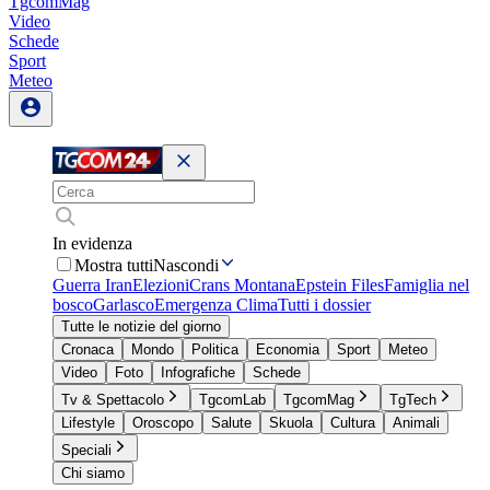
TgcomMag
Video
Schede
Sport
Meteo
In evidenza
Mostra tutti
Nascondi
Guerra Iran
Elezioni
Crans Montana
Epstein Files
Famiglia nel
bosco
Garlasco
Emergenza Clima
Tutti i dossier
Tutte le notizie del giorno
Cronaca
Mondo
Politica
Economia
Sport
Meteo
Video
Foto
Infografiche
Schede
Tv & Spettacolo
TgcomLab
TgcomMag
TgTech
Lifestyle
Oroscopo
Salute
Skuola
Cultura
Animali
Speciali
Chi siamo