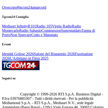
Oroscopo
#tgcom24amarcord
Tgcom24 Consiglia
Mediaset Infinity
R101
Radio 105
Virgin Radio
Radio
Montecarlo
Radio Subasio
Comingsoon
Superguidatv
Zuppa di
Porro
Non Sprecare
Cotto e Mangiato
Eventi
Identità Golose 2026
Salone del Risparmio 2026
Fuorisalone
2026
L'Artigiano in Fiera 2025
Seguici su
Copyright © 1999-
2026
RTI S.p.A. Business Digital -
P.Iva 03976881007 - Tutti i diritti riservati - Per la pubblicità
Mediamond S.p.A. - RTI S.p.A., Mediaset N.V., sede legale
Amsterdam (Paesi Bassi) - Uffici Viale Europa 46, 20093 Cologno