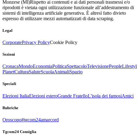
Monzese (MI)
Rispetto ai contenuti e ai dati personali trasmessi e/o
riprodotti è vietata ogni utilizzazione funzionale all’addestramento di
sistemi di intelligenza artificiale generativa. È altresì fatto divieto
espresso di utilizzare mezzi automatizzati di data scraping.
Legal
Corporate
Privacy Policy
Cookie Policy
Sezioni
Cronaca
Mondo
Economia
Politica
Spettacolo
Televisione
People
Lifestyl
Planet
Cultura
Salute
Scuola
Animali
Spazio
Speciali
Elezioni Italia
Elezioni estero
Grande Fratello
L'isola dei famosi
Amici
Rubriche
Oroscopo
#tgcom24amarcord
Tgcom24 Consiglia