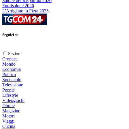
Salone del Risparmio 2026
Fuorisalone 2026
L'Artigiano in Fiera 2025
Seguici su
Sezioni
Cronaca
Mondo
Economia
Politica
Spettacolo
Televisione
People
Lifestyle
Videogiochi
Donne
Magazine
Motori
Viaggi
Cucina