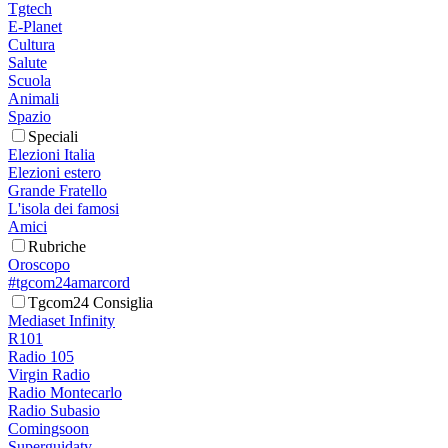
Tgtech
E-Planet
Cultura
Salute
Scuola
Animali
Spazio
Speciali
Elezioni Italia
Elezioni estero
Grande Fratello
L'isola dei famosi
Amici
Rubriche
Oroscopo
#tgcom24amarcord
Tgcom24 Consiglia
Mediaset Infinity
R101
Radio 105
Virgin Radio
Radio Montecarlo
Radio Subasio
Comingsoon
Superguidatv