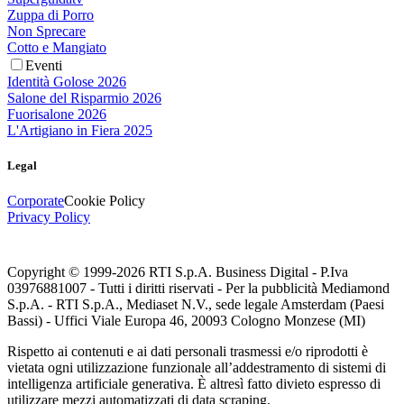
Zuppa di Porro
Non Sprecare
Cotto e Mangiato
Eventi
Identità Golose 2026
Salone del Risparmio 2026
Fuorisalone 2026
L'Artigiano in Fiera 2025
Legal
Corporate
Cookie Policy
Privacy Policy
Copyright © 1999-
2026
RTI S.p.A. Business Digital - P.Iva
03976881007 - Tutti i diritti riservati - Per la pubblicità Mediamond
S.p.A. - RTI S.p.A., Mediaset N.V., sede legale Amsterdam (Paesi
Bassi) - Uffici Viale Europa 46, 20093 Cologno Monzese (MI)
Rispetto ai contenuti e ai dati personali trasmessi e/o riprodotti è
vietata ogni utilizzazione funzionale all’addestramento di sistemi di
intelligenza artificiale generativa. È altresì fatto divieto espresso di
utilizzare mezzi automatizzati di data scraping.