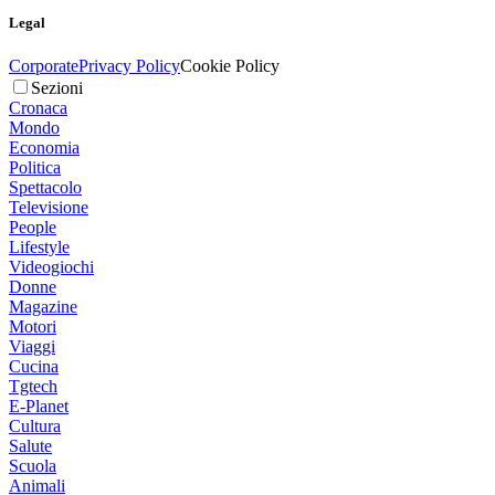
Legal
Corporate
Privacy Policy
Cookie Policy
Sezioni
Cronaca
Mondo
Economia
Politica
Spettacolo
Televisione
People
Lifestyle
Videogiochi
Donne
Magazine
Motori
Viaggi
Cucina
Tgtech
E-Planet
Cultura
Salute
Scuola
Animali