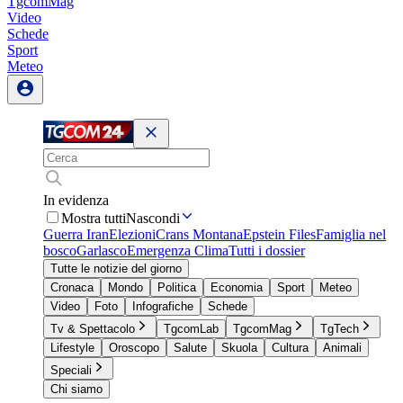
TgcomMag
Video
Schede
Sport
Meteo
In evidenza
Mostra tutti
Nascondi
Guerra Iran
Elezioni
Crans Montana
Epstein Files
Famiglia nel
bosco
Garlasco
Emergenza Clima
Tutti i dossier
Tutte le notizie del giorno
Cronaca
Mondo
Politica
Economia
Sport
Meteo
Video
Foto
Infografiche
Schede
Tv & Spettacolo
TgcomLab
TgcomMag
TgTech
Lifestyle
Oroscopo
Salute
Skuola
Cultura
Animali
Speciali
Chi siamo