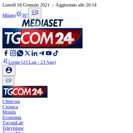
Lunedì 18 Gennaio 2021
-
Aggiornato alle
20:14
Milano
36°
Leone
(23 Lug - 23 Ago)
Ultim'ora
Cronaca
Mondo
Economia
TgcomLab
Televisione