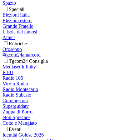
Spazio
Speciali
Elezioni Italia
Elezioni estero
Grande Fratello
L'isola dei famosi
Amici
Rubriche
Oroscopo
#tgcom24amarcord
Tgcom24 Consiglia
Mediaset Infinity
R101
Radio 105
Virgin Radio
Radio Montecarlo
Radio Subasio
Comingsoon
Superguidatv
Zuppa di Porro
Non Sprecare
Cotto e Mangiato
Eventi
Identità Golose 2026