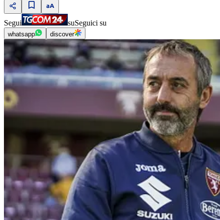
Segui
su
Seguici su
whatsapp
discover