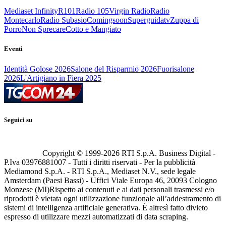
Mediaset Infinity
R101
Radio 105
Virgin Radio
Radio
Montecarlo
Radio Subasio
Comingsoon
Superguidatv
Zuppa di
Porro
Non Sprecare
Cotto e Mangiato
Eventi
Identità Golose 2026
Salone del Risparmio 2026
Fuorisalone
2026
L'Artigiano in Fiera 2025
Seguici su
Copyright © 1999-
2026
RTI S.p.A. Business Digital -
P.Iva 03976881007 - Tutti i diritti riservati - Per la pubblicità
Mediamond S.p.A. - RTI S.p.A., Mediaset N.V., sede legale
Amsterdam (Paesi Bassi) - Uffici Viale Europa 46, 20093 Cologno
Monzese (MI)
Rispetto ai contenuti e ai dati personali trasmessi e/o
riprodotti è vietata ogni utilizzazione funzionale all’addestramento di
sistemi di intelligenza artificiale generativa. È altresì fatto divieto
espresso di utilizzare mezzi automatizzati di data scraping.