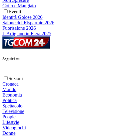
Non Sprecare
Cotto e Mangiato
Eventi
Identità Golose 2026
Salone del Risparmio 2026
Fuorisalone 2026
L'Artigiano in Fiera 2025
Seguici su
Sezioni
Cronaca
Mondo
Economia
Politica
Spettacolo
Televisione
People
Lifestyle
Videogiochi
Donne