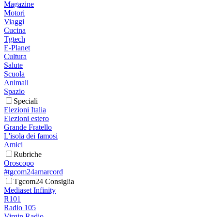
Magazine
Motori
Viaggi
Cucina
Tgtech
E-Planet
Cultura
Salute
Scuola
Animali
Spazio
Speciali
Elezioni Italia
Elezioni estero
Grande Fratello
L'isola dei famosi
Amici
Rubriche
Oroscopo
#tgcom24amarcord
Tgcom24 Consiglia
Mediaset Infinity
R101
Radio 105
Virgin Radio