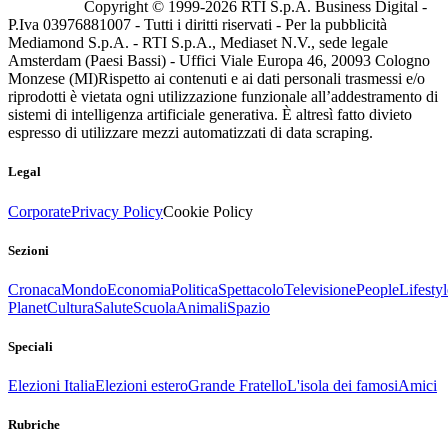
Copyright © 1999-
2026
RTI S.p.A. Business Digital -
P.Iva 03976881007 - Tutti i diritti riservati - Per la pubblicità
Mediamond S.p.A. - RTI S.p.A., Mediaset N.V., sede legale
Amsterdam (Paesi Bassi) - Uffici Viale Europa 46, 20093 Cologno
Monzese (MI)
Rispetto ai contenuti e ai dati personali trasmessi e/o
riprodotti è vietata ogni utilizzazione funzionale all’addestramento di
sistemi di intelligenza artificiale generativa. È altresì fatto divieto
espresso di utilizzare mezzi automatizzati di data scraping.
Legal
Corporate
Privacy Policy
Cookie Policy
Sezioni
Cronaca
Mondo
Economia
Politica
Spettacolo
Televisione
People
Lifestyl
Planet
Cultura
Salute
Scuola
Animali
Spazio
Speciali
Elezioni Italia
Elezioni estero
Grande Fratello
L'isola dei famosi
Amici
Rubriche