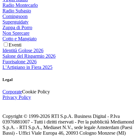
Radio Montecarlo
Radio Subasio
Comingsoon
Superguidatv
Zuppa di Porro
Non Sprecare
Cotto e Mangiato
Eventi
Identità Golose 2026
Salone del Risparmio 2026
Fuorisalone 2026
L'Artigiano in Fiera 2025
Legal
Corporate
Cookie Policy
Privacy Policy
Copyright © 1999-
2026
RTI S.p.A. Business Digital - P.Iva
03976881007 - Tutti i diritti riservati - Per la pubblicità Mediamond
S.p.A. - RTI S.p.A., Mediaset N.V., sede legale Amsterdam (Paesi
Bassi) - Uffici Viale Europa 46, 20093 Cologno Monzese (MI)