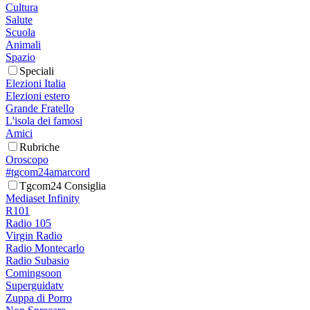
Cultura
Salute
Scuola
Animali
Spazio
Speciali
Elezioni Italia
Elezioni estero
Grande Fratello
L'isola dei famosi
Amici
Rubriche
Oroscopo
#tgcom24amarcord
Tgcom24 Consiglia
Mediaset Infinity
R101
Radio 105
Virgin Radio
Radio Montecarlo
Radio Subasio
Comingsoon
Superguidatv
Zuppa di Porro