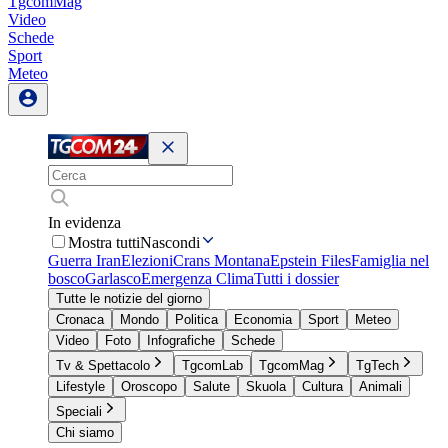
TgcomMag
Video
Schede
Sport
Meteo
In evidenza
Mostra tutti
Nascondi
Guerra Iran
Elezioni
Crans Montana
Epstein Files
Famiglia nel
bosco
Garlasco
Emergenza Clima
Tutti i dossier
Tutte le notizie del giorno
Cronaca
Mondo
Politica
Economia
Sport
Meteo
Video
Foto
Infografiche
Schede
Tv & Spettacolo
TgcomLab
TgcomMag
TgTech
Lifestyle
Oroscopo
Salute
Skuola
Cultura
Animali
Speciali
Chi siamo