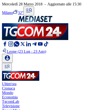
Mercoledì 28 Marzo 2018
-
Aggiornato alle
15:30
Milano
32°
Leone
(23 Lug - 23 Ago)
Ultim'ora
Cronaca
Mondo
Economia
TgcomLab
Televisione