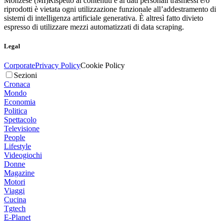
Monzese (MI)
Rispetto ai contenuti e ai dati personali trasmessi e/o
riprodotti è vietata ogni utilizzazione funzionale all’addestramento di
sistemi di intelligenza artificiale generativa. È altresì fatto divieto
espresso di utilizzare mezzi automatizzati di data scraping.
Legal
Corporate
Privacy Policy
Cookie Policy
Sezioni
Cronaca
Mondo
Economia
Politica
Spettacolo
Televisione
People
Lifestyle
Videogiochi
Donne
Magazine
Motori
Viaggi
Cucina
Tgtech
E-Planet