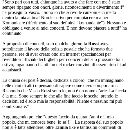
"Sono pari con tutti, chiunque ha avuto a che fare con me è stato
sempre ripagato con onori, glorie, riconoscimenti o divertimento!!"
ha proseguito Vasco. "Sono io che scrivo le canzoni e ci metto
dentro la mia anima! Non le scrivo per compiacere ma per
Komunicare (riferimento al suo definirsi "komandante"). Nessuno è
obbligato a venire ai miei concerti. E non devono piacere a tutti!" ha
continuato.
A proposito di concerti, solo qualche giorno fa
Rossi
aveva
sottolineato il lavoro della polizia postale che ha fermato due
persone, ree di aver creato otto siti internet spacciandosi per
rivenditori ufficiali dei biglietti per i concerti del suo prossimo tour
estivo, ingannando i tanti fan del rocker convinti di essere riusciti ad
acquistarli.
La chiusa del post è decisa, dedicata a coloro "che mi immaginano
nelle mani di altri o pensano di sapere come devo comportarmi.
Rispondo che Vasco Rossi sono io, non è un nome d’arte. La faccia
è la mia. Sono sempre io che alla fine faccio le scelte, prendo le
decisioni ed è solo mia la responsabilità! Niente e nessuno mi può
condizionare."
Aggiungendo poi che "questo faccio da quarant’anni e il mio
popolo, che mi conosce bene, lo sa!!!". La risposta del suo popolo
non si è fatta attendere: oltre
13mila
like e tantissimi commenti di