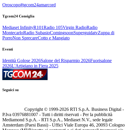
Oroscopo
#tgcom24amarcord
Tgcom24 Consiglia
Mediaset Infinity
R101
Radio 105
Virgin Radio
Radio
Montecarlo
Radio Subasio
Comingsoon
Superguidatv
Zuppa di
Porro
Non Sprecare
Cotto e Mangiato
Eventi
Identità Golose 2026
Salone del Risparmio 2026
Fuorisalone
2026
L'Artigiano in Fiera 2025
Seguici su
Copyright © 1999-
2026
RTI S.p.A. Business Digital -
P.Iva 03976881007 - Tutti i diritti riservati - Per la pubblicità
Mediamond S.p.A. - RTI S.p.A., Mediaset N.V., sede legale
Amsterdam (Paesi Bassi) - Uffici Viale Europa 46, 20093 Cologno