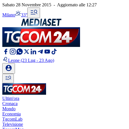
Sabato 28 Novembre 2015
-
Aggiornato alle
12:27
Milano
33°
Leone
(23 Lug - 23 Ago)
Ultim'ora
Cronaca
Mondo
Economia
TgcomLab
Televisione