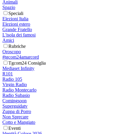
Animali
Spazio
Speciali
Elezioni Italia
Elezioni estero
Grande Fratello
L'isola dei famosi
Amici
Rubriche
Oroscopo
#tgcom24amarcord
Tgcom24 Consiglia
Mediaset Infinity
R101
Radio 105
Virgin Radio
Radio Montecarlo
Radio Subasio
Comingsoon
Superguidatv
Zuppa di Porro
Non Sprecare
Cotto e Mangiato
Eventi
Identità Golose 2026