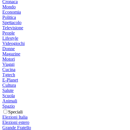
Cronaca
Mondo
Economia
Politica
Spettacolo
Televisione
People
Lifestyle
Videogiochi
Donne
Magazine
Motori
Viaggi
Cucina
Tgtech
E-Planet
Cultura
Salute
Scuola
Animali
Spazio
Speciali
Elezioni Italia
Elezioni estero
Grande Fratello