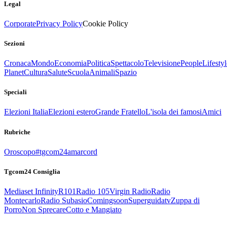
Legal
Corporate
Privacy Policy
Cookie Policy
Sezioni
Cronaca
Mondo
Economia
Politica
Spettacolo
Televisione
People
Lifestyl
Planet
Cultura
Salute
Scuola
Animali
Spazio
Speciali
Elezioni Italia
Elezioni estero
Grande Fratello
L'isola dei famosi
Amici
Rubriche
Oroscopo
#tgcom24amarcord
Tgcom24 Consiglia
Mediaset Infinity
R101
Radio 105
Virgin Radio
Radio
Montecarlo
Radio Subasio
Comingsoon
Superguidatv
Zuppa di
Porro
Non Sprecare
Cotto e Mangiato