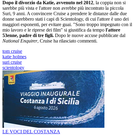
Dopo il divorzio da Katie, avvenuto nel 2012
, la coppia non si
sarebbe più vista e l'attore non avrebbe più incontrato la piccola
Suri, 9 anni. A convincere Cruise a prendere le distanze dalle due
donne sarebbero stati i capi di Scientology, di cui l'attore è uno dei
maggiori esponenti, per evitare guai. "Sono troppo impegnato con il
mio lavoro e le riprese dei film" si giustifica da tempo
l'attore
53enne, padre di tre figli.
Dopo le nuove accuse pubblicate dal
National Enquirer
, Cruise ha rilasciato commenti.
tom cruise
katie holmes
suri cruise
scientology
LE VOCI DEL COSTANZA