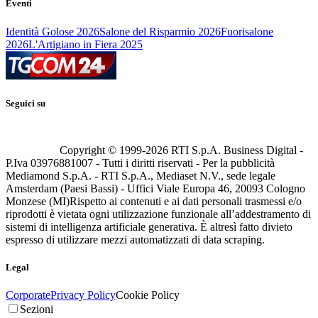
Eventi
Identità Golose 2026
Salone del Risparmio 2026
Fuorisalone
2026
L'Artigiano in Fiera 2025
Seguici su
Copyright © 1999-
2026
RTI S.p.A. Business Digital -
P.Iva 03976881007 - Tutti i diritti riservati - Per la pubblicità
Mediamond S.p.A. - RTI S.p.A., Mediaset N.V., sede legale
Amsterdam (Paesi Bassi) - Uffici Viale Europa 46, 20093 Cologno
Monzese (MI)
Rispetto ai contenuti e ai dati personali trasmessi e/o
riprodotti è vietata ogni utilizzazione funzionale all’addestramento di
sistemi di intelligenza artificiale generativa. È altresì fatto divieto
espresso di utilizzare mezzi automatizzati di data scraping.
Legal
Corporate
Privacy Policy
Cookie Policy
Sezioni