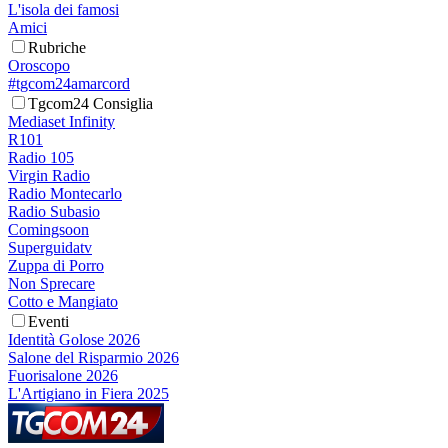
L'isola dei famosi
Amici
Rubriche
Oroscopo
#tgcom24amarcord
Tgcom24 Consiglia
Mediaset Infinity
R101
Radio 105
Virgin Radio
Radio Montecarlo
Radio Subasio
Comingsoon
Superguidatv
Zuppa di Porro
Non Sprecare
Cotto e Mangiato
Eventi
Identità Golose 2026
Salone del Risparmio 2026
Fuorisalone 2026
L'Artigiano in Fiera 2025