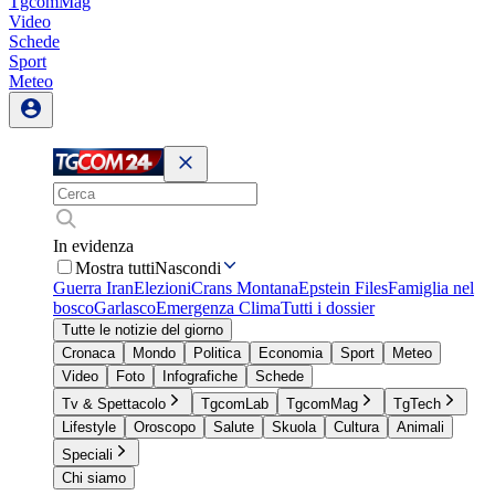
TgcomMag
Video
Schede
Sport
Meteo
In evidenza
Mostra tutti
Nascondi
Guerra Iran
Elezioni
Crans Montana
Epstein Files
Famiglia nel
bosco
Garlasco
Emergenza Clima
Tutti i dossier
Tutte le notizie del giorno
Cronaca
Mondo
Politica
Economia
Sport
Meteo
Video
Foto
Infografiche
Schede
Tv & Spettacolo
TgcomLab
TgcomMag
TgTech
Lifestyle
Oroscopo
Salute
Skuola
Cultura
Animali
Speciali
Chi siamo