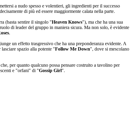
ettersi a nudo spesso e volentieri, gli ingredienti per il successo
i decisamente di più ed essere maggiormente calata nella parte.
a (basta sentire il singolo "
Heaven Knows
"), ma che ha una sua
 ruolo di leader del gruppo in maniera sicura. Ma non solo, è evidente
oses
.
ggiunge un effetto trasgressivo che ha una preponderanza evidente. A
 lasciare spazio alla potente "
Follow Me Down
", dove si mescolano
tto che, per quanto qualcuno possa pensare costruito a tavolino per
scenti e "orfani" di "
Gossip Girl
".