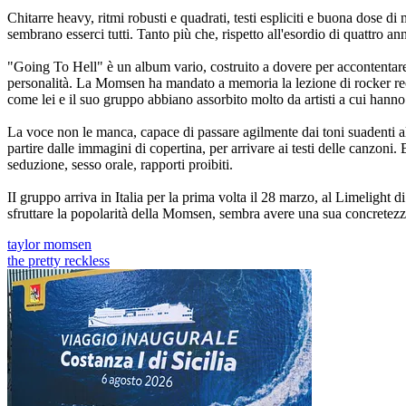
Chitarre heavy, ritmi robusti e quadrati, testi espliciti e buona dose di
sembrano esserci tutti. Tanto più che, rispetto all'esordio di quattro an
"Going To Hell" è un album vario, costruito a dovere per accontentare pa
personalità. La Momsen ha mandato a memoria la lezione di rocker recen
come lei e il suo gruppo abbiano assorbito molto da artisti a cui hanno
La voce non le manca, capace di passare agilmente dai toni suadenti al
partire dalle immagini di copertina, per arrivare ai testi delle canzoni.
seduzione, sesso orale, rapporti proibiti.
II gruppo arriva in Italia per la prima volta il 28 marzo, al Limelight d
sfruttare la popolarità della Momsen, sembra avere una sua concretezza,
taylor momsen
the pretty reckless