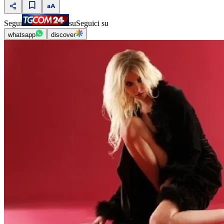
Segui
su
Seguici su
whatsapp
discover