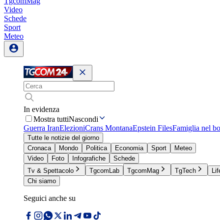
TgcomMag
Video
Schede
Sport
Meteo
In evidenza
Mostra tutti
Nascondi
Guerra Iran
Elezioni
Crans Montana
Epstein Files
Famiglia nel b
Tutte le notizie del giorno
Cronaca
Mondo
Politica
Economia
Sport
Meteo
Video
Foto
Infografiche
Schede
Tv & Spettacolo
TgcomLab
TgcomMag
TgTech
Lif
Chi siamo
Seguici anche su