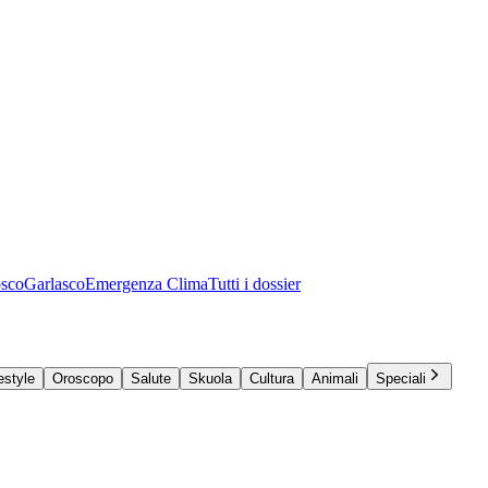
osco
Garlasco
Emergenza Clima
Tutti i dossier
estyle
Oroscopo
Salute
Skuola
Cultura
Animali
Speciali