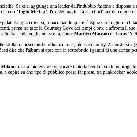
 melodia. Se ci si aggiunge una leader dall'indubbio fascino e disposta a m
ni fa con "
Light Me Up
", l'ex stellina di "Gossip Girl" sembra crederc
lati dai gusti diversi, rubacchiando qua e là ispirazioni e giri di chitarr
ti, prima tra tutte la Courtney Love dei tempi d'oro, e affronta il suo
 fatto da spalla negli anni scorsi, come
Marilyn Manson
e i
Guns 'N R
lo strillato, mescolando influenze rock, blues e country. A questo si a
 Basti dire che l'album si apre con in sottofondo i gemiti di una donna per
i
Milano
, e sarà interessante verificare tanto la tenuta live di un proge
 e capire su che tipo di pubblico possa far presa, tra punkrocker, adole