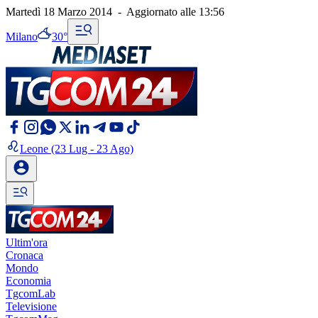
Martedì 18 Marzo 2014
-
Aggiornato alle
13:56
Milano
30°
Leone
(23 Lug - 23 Ago)
Ultim'ora
Cronaca
Mondo
Economia
TgcomLab
Televisione