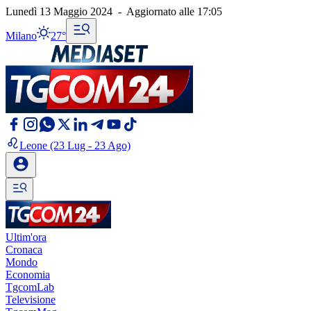
Lunedì 13 Maggio 2024
-
Aggiornato alle
17:05
Milano
27°
Leone
(23 Lug - 23 Ago)
Ultim'ora
Cronaca
Mondo
Economia
TgcomLab
Televisione