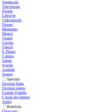
Spettacolo
Televisione
People
Lifestyle
Videogiochi
Donne
Magazine
Motori
Viaggi
Cucina
Tgtech
E-Planet
Cultura
Salute
Scuola
Animali
Spazio
Speciali
Elezioni Italia
Elezioni estero
Grande Fratello
L'isola dei famosi
Amici
Rubriche
Oroscopo