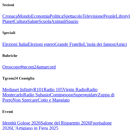
Sezioni
Cronaca
Mondo
Economia
Politica
Spettacolo
Televisione
People
Lifestyl
Planet
Cultura
Salute
Scuola
Animali
Spazio
Speciali
Elezioni Italia
Elezioni estero
Grande Fratello
L'isola dei famosi
Amici
Rubriche
Oroscopo
#tgcom24amarcord
Tgcom24 Consiglia
Mediaset Infinity
R101
Radio 105
Virgin Radio
Radio
Montecarlo
Radio Subasio
Comingsoon
Superguidatv
Zuppa di
Porro
Non Sprecare
Cotto e Mangiato
Eventi
Identità Golose 2026
Salone del Risparmio 2026
Fuorisalone
2026
L'Artigiano in Fiera 2025