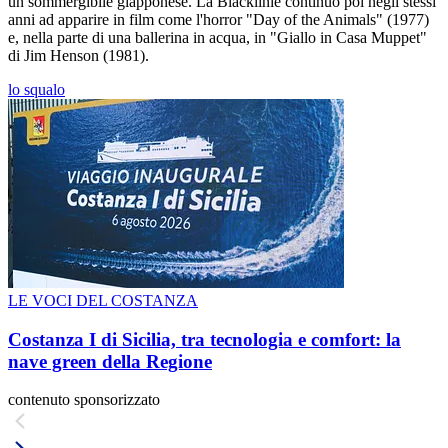
un sommergibile giapponese. La Blacklinie continuò poi negli stessi
anni ad apparire in film come l'horror "Day of the Animals" (1977)
e, nella parte di una ballerina in acqua, in "Giallo in Casa Muppet"
di Jim Henson (1981).
lo squalo
LE VOCI DEL COSTANZA
Costanza I di Sicilia, tra tecnologia e comfort: la
nave green della Regione
contenuto sponsorizzato