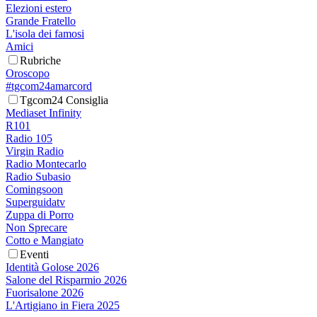
Elezioni estero
Grande Fratello
L'isola dei famosi
Amici
Rubriche
Oroscopo
#tgcom24amarcord
Tgcom24 Consiglia
Mediaset Infinity
R101
Radio 105
Virgin Radio
Radio Montecarlo
Radio Subasio
Comingsoon
Superguidatv
Zuppa di Porro
Non Sprecare
Cotto e Mangiato
Eventi
Identità Golose 2026
Salone del Risparmio 2026
Fuorisalone 2026
L'Artigiano in Fiera 2025