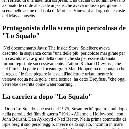
lei l'effetto di una autentica sorpresa. Una decina di uomini avevano
azionato le corde attaccate ai jeans che aveva indosso per girare la
scena nelle acque dell'isola di Martha's Vineyard al largo delle coste
del Massachusetts.
Protagonista della scena più pericolosa de
"Lo Squalo"
Nel documentario Jaws: The Inside Story, Spielberg aveva
descritto la sequenza come "una delle più pericolose mai girate per
un cascatore". Le grida della donna che sta per essere sbranata
furono registrate successivamente. L'attore Richard Dreyfuss, che
nel film ha la parte dell'oceanografo Matt Hooper, ha raccontato che
il regista "le fece piegare la testa all'indietro e urlare mentre le
versava acqua nella gola": una tecnica, ha detto Dreyfuss, "che oggi
verrebbe descritta come waterboarding".
La carriera dopo "Lo Squalo"
Dopo Lo Squalo, che uscì nel 1975, Susan recitò quattro anni dopo
nella parodia dei film di guerra "1941 - Allarme a Hollywood" con
John Belushi, Dan Aykroyd e Ned Beatty. Nella prima commedia di
Spielberg il suo personaggio, invece dello squalo, incontra in mare