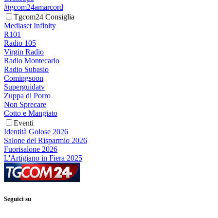
#tgcom24amarcord
Tgcom24 Consiglia
Mediaset Infinity
R101
Radio 105
Virgin Radio
Radio Montecarlo
Radio Subasio
Comingsoon
Superguidatv
Zuppa di Porro
Non Sprecare
Cotto e Mangiato
Eventi
Identità Golose 2026
Salone del Risparmio 2026
Fuorisalone 2026
L'Artigiano in Fiera 2025
Seguici su