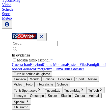
TgcomMag
Video
Schede
Sport
Meteo
In evidenza
Mostra tutti
Nascondi
Guerra Iran
Elezioni
Crans Montana
Epstein Files
Famiglia nel
bosco
Garlasco
Emergenza Clima
Tutti i dossier
Tutte le notizie del giorno
Cronaca
Mondo
Politica
Economia
Sport
Meteo
Video
Foto
Infografiche
Schede
Tv & Spettacolo
TgcomLab
TgcomMag
TgTech
Lifestyle
Oroscopo
Salute
Skuola
Cultura
Animali
Speciali
Chi siamo