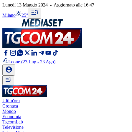
Lunedì 13 Maggio 2024
-
Aggiornato alle
16:47
Milano
25°
Leone
(23 Lug - 23 Ago)
Ultim'ora
Cronaca
Mondo
Economia
TgcomLab
Televisione