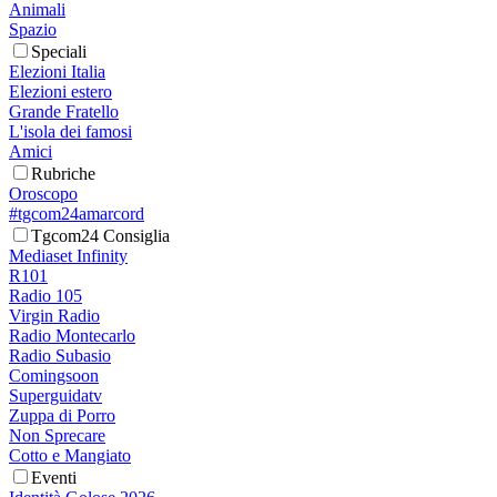
Animali
Spazio
Speciali
Elezioni Italia
Elezioni estero
Grande Fratello
L'isola dei famosi
Amici
Rubriche
Oroscopo
#tgcom24amarcord
Tgcom24 Consiglia
Mediaset Infinity
R101
Radio 105
Virgin Radio
Radio Montecarlo
Radio Subasio
Comingsoon
Superguidatv
Zuppa di Porro
Non Sprecare
Cotto e Mangiato
Eventi