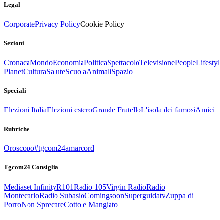
Legal
Corporate
Privacy Policy
Cookie Policy
Sezioni
Cronaca
Mondo
Economia
Politica
Spettacolo
Televisione
People
Lifestyl
Planet
Cultura
Salute
Scuola
Animali
Spazio
Speciali
Elezioni Italia
Elezioni estero
Grande Fratello
L'isola dei famosi
Amici
Rubriche
Oroscopo
#tgcom24amarcord
Tgcom24 Consiglia
Mediaset Infinity
R101
Radio 105
Virgin Radio
Radio
Montecarlo
Radio Subasio
Comingsoon
Superguidatv
Zuppa di
Porro
Non Sprecare
Cotto e Mangiato