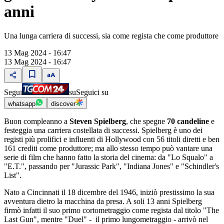
anni
Una lunga carriera di successi, sia come regista che come produttore
13 Mag 2024 - 16:47
13 Mag 2024 - 16:47
Segui
su
Seguici su
whatsapp
discover
Buon compleanno a
Steven Spielberg
, che spegne
70 candeline
e
festeggia una carriera costellata di successi. Spielberg è uno dei
registi più prolifici e influenti di Hollywood con 56 titoli diretti e ben
161 crediti come produttore; ma allo stesso tempo può vantare una
serie di film che hanno fatto la storia del cinema: da "Lo Squalo" a
"E.T.", passando per "Jurassic Park", "Indiana Jones" e "Schindler's
List".
Nato a Cincinnati il 18 dicembre del 1946, iniziò prestissimo la sua
avventura dietro la macchina da presa. A soli 13 anni Spielberg
firmò infatti il suo primo cortometraggio come regista dal titolo "The
Last Gun", mentre "Duel" - il primo lungometraggio - arrivò nel