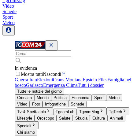
TgcomMag
Video
Schede
Sport
Meteo
In evidenza
Mostra tutti
Nascondi
Guerra Iran
Elezioni
Crans Montana
Epstein Files
Famiglia nel
bosco
Garlasco
Emergenza Clima
Tutti i dossier
Tutte le notizie del giorno
Cronaca
Mondo
Politica
Economia
Sport
Meteo
Video
Foto
Infografiche
Schede
Tv & Spettacolo
TgcomLab
TgcomMag
TgTech
Lifestyle
Oroscopo
Salute
Skuola
Cultura
Animali
Speciali
Chi siamo