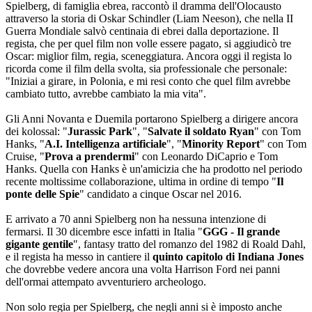
Spielberg, di famiglia ebrea, raccontò il dramma dell'Olocausto
attraverso la storia di Oskar Schindler (Liam Neeson), che nella II
Guerra Mondiale salvò centinaia di ebrei dalla deportazione. Il
regista, che per quel film non volle essere pagato, si aggiudicò tre
Oscar: miglior film, regia, sceneggiatura. Ancora oggi il regista lo
ricorda come il film della svolta, sia professionale che personale:
"Iniziai a girare, in Polonia, e mi resi conto che quel film avrebbe
cambiato tutto, avrebbe cambiato la mia vita".
Gli Anni Novanta e Duemila portarono Spielberg a dirigere ancora
dei kolossal: "
Jurassic Park
", "
Salvate il soldato Ryan
" con Tom
Hanks, "
A.I. Intelligenza artificiale
", "
Minority Report
" con Tom
Cruise, "
Prova a prendermi
" con Leonardo DiCaprio e Tom
Hanks. Quella con Hanks è un'amicizia che ha prodotto nel periodo
recente moltissime collaborazione, ultima in ordine di tempo "
Il
ponte delle Spie
" candidato a cinque Oscar nel 2016.
E arrivato a 70 anni Spielberg non ha nessuna intenzione di
fermarsi. Il 30 dicembre esce infatti in Italia "
GGG - Il grande
gigante gentile
", fantasy tratto del romanzo del 1982 di Roald Dahl,
e il regista ha messo in cantiere il
quinto capitolo di Indiana Jones
che dovrebbe vedere ancora una volta Harrison Ford nei panni
dell'ormai attempato avventuriero archeologo.
Non solo regia per Spielberg, che negli anni si è imposto anche