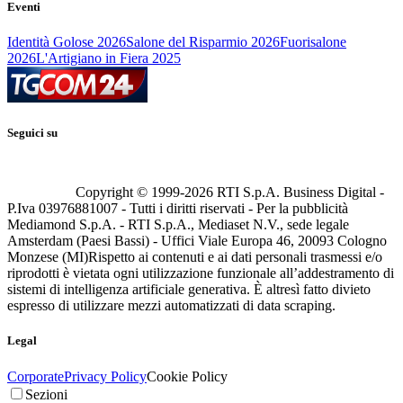
Eventi
Identità Golose 2026
Salone del Risparmio 2026
Fuorisalone
2026
L'Artigiano in Fiera 2025
Seguici su
Copyright © 1999-
2026
RTI S.p.A. Business Digital -
P.Iva 03976881007 - Tutti i diritti riservati - Per la pubblicità
Mediamond S.p.A. - RTI S.p.A., Mediaset N.V., sede legale
Amsterdam (Paesi Bassi) - Uffici Viale Europa 46, 20093 Cologno
Monzese (MI)
Rispetto ai contenuti e ai dati personali trasmessi e/o
riprodotti è vietata ogni utilizzazione funzionale all’addestramento di
sistemi di intelligenza artificiale generativa. È altresì fatto divieto
espresso di utilizzare mezzi automatizzati di data scraping.
Legal
Corporate
Privacy Policy
Cookie Policy
Sezioni