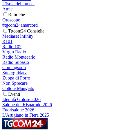
L'isola dei famosi
Amici
Rubriche
Oroscopo
#tgcom24amarcord
Tgcom24 Consiglia
Mediaset Infinity
R101
Radio 105
Virgin Radio
Radio Montecarlo
Radio Subasio
Comingsoon
Superguidatv
Zuppa di Porro
Non Sprecare
Cotto e Mangiato
Eventi
Identità Golose 2026
Salone del Risparmio 2026
Fuorisalone 2026
L'Artigiano in Fiera 2025