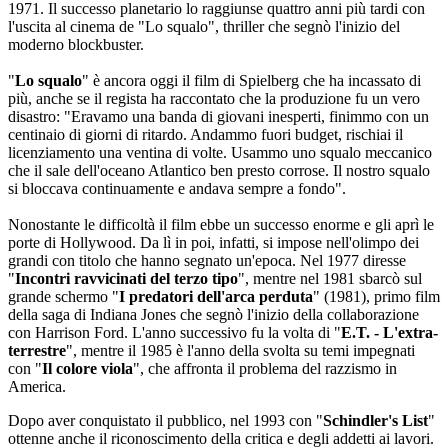
1971. Il successo planetario lo raggiunse quattro anni più tardi con
l'uscita al cinema de "Lo squalo", thriller che segnò l'inizio del
moderno blockbuster.
"
Lo squalo
" è ancora oggi il film di Spielberg che ha incassato di
più, anche se il regista ha raccontato che la produzione fu un vero
disastro: "Eravamo una banda di giovani inesperti, finimmo con un
centinaio di giorni di ritardo. Andammo fuori budget, rischiai il
licenziamento una ventina di volte. Usammo uno squalo meccanico
che il sale dell'oceano Atlantico ben presto corrose. Il nostro squalo
si bloccava continuamente e andava sempre a fondo".
Nonostante le difficoltà il film ebbe un successo enorme e gli aprì le
porte di Hollywood. Da lì in poi, infatti, si impose nell'olimpo dei
grandi con titolo che hanno segnato un'epoca. Nel 1977 diresse
"
Incontri ravvicinati del terzo tipo
", mentre nel 1981 sbarcò sul
grande schermo "
I predatori dell'arca perduta
" (1981), primo film
della saga di Indiana Jones che segnò l'inizio della collaborazione
con Harrison Ford. L'anno successivo fu la volta di "
E.T. - L'extra-
terrestre
", mentre il 1985 è l'anno della svolta su temi impegnati
con "
Il colore viola
", che affronta il problema del razzismo in
America.
Dopo aver conquistato il pubblico, nel 1993 con "
Schindler's List
"
ottenne anche il riconoscimento della critica e degli addetti ai lavori.