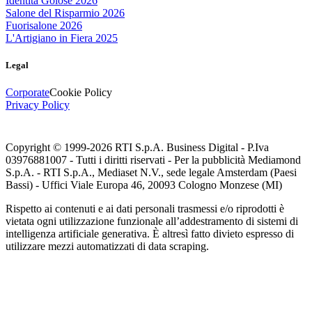
Identità Golose 2026
Salone del Risparmio 2026
Fuorisalone 2026
L'Artigiano in Fiera 2025
Legal
Corporate
Cookie Policy
Privacy Policy
Copyright © 1999-
2026
RTI S.p.A. Business Digital - P.Iva
03976881007 - Tutti i diritti riservati - Per la pubblicità Mediamond
S.p.A. - RTI S.p.A., Mediaset N.V., sede legale Amsterdam (Paesi
Bassi) - Uffici Viale Europa 46, 20093 Cologno Monzese (MI)
Rispetto ai contenuti e ai dati personali trasmessi e/o riprodotti è
vietata ogni utilizzazione funzionale all’addestramento di sistemi di
intelligenza artificiale generativa. È altresì fatto divieto espresso di
utilizzare mezzi automatizzati di data scraping.