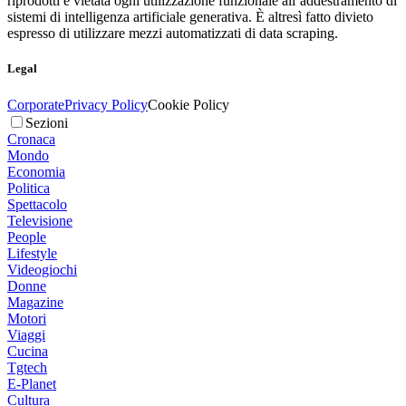
riprodotti è vietata ogni utilizzazione funzionale all’addestramento di
sistemi di intelligenza artificiale generativa. È altresì fatto divieto
espresso di utilizzare mezzi automatizzati di data scraping.
Legal
Corporate
Privacy Policy
Cookie Policy
Sezioni
Cronaca
Mondo
Economia
Politica
Spettacolo
Televisione
People
Lifestyle
Videogiochi
Donne
Magazine
Motori
Viaggi
Cucina
Tgtech
E-Planet
Cultura