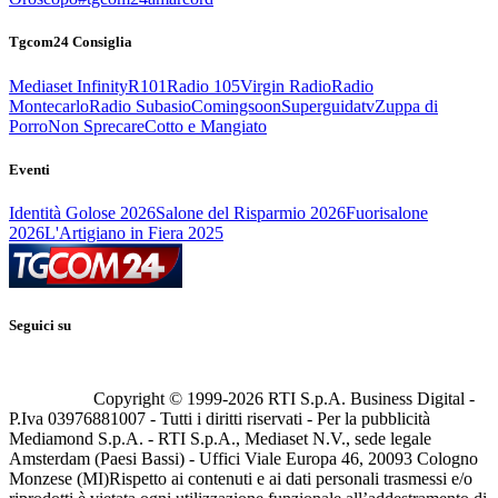
Tgcom24 Consiglia
Mediaset Infinity
R101
Radio 105
Virgin Radio
Radio
Montecarlo
Radio Subasio
Comingsoon
Superguidatv
Zuppa di
Porro
Non Sprecare
Cotto e Mangiato
Eventi
Identità Golose 2026
Salone del Risparmio 2026
Fuorisalone
2026
L'Artigiano in Fiera 2025
Seguici su
Copyright © 1999-
2026
RTI S.p.A. Business Digital -
P.Iva 03976881007 - Tutti i diritti riservati - Per la pubblicità
Mediamond S.p.A. - RTI S.p.A., Mediaset N.V., sede legale
Amsterdam (Paesi Bassi) - Uffici Viale Europa 46, 20093 Cologno
Monzese (MI)
Rispetto ai contenuti e ai dati personali trasmessi e/o