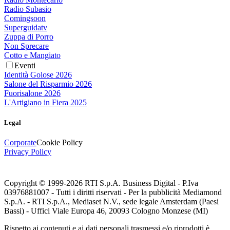
Radio Subasio
Comingsoon
Superguidatv
Zuppa di Porro
Non Sprecare
Cotto e Mangiato
Eventi
Identità Golose 2026
Salone del Risparmio 2026
Fuorisalone 2026
L'Artigiano in Fiera 2025
Legal
Corporate
Cookie Policy
Privacy Policy
Copyright © 1999-
2026
RTI S.p.A. Business Digital - P.Iva
03976881007 - Tutti i diritti riservati - Per la pubblicità Mediamond
S.p.A. - RTI S.p.A., Mediaset N.V., sede legale Amsterdam (Paesi
Bassi) - Uffici Viale Europa 46, 20093 Cologno Monzese (MI)
Rispetto ai contenuti e ai dati personali trasmessi e/o riprodotti è