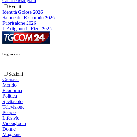
Cotto e Mangiato
Eventi
Identità Golose 2026
Salone del Risparmio 2026
Fuorisalone 2026
L'Artigiano in Fiera 2025
Seguici su
Sezioni
Cronaca
Mondo
Economia
Politica
Spettacolo
Televisione
People
Lifestyle
Videogiochi
Donne
Magazine