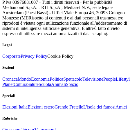
P.Iva 03976881007 - Tutti i diritti riservati - Per la pubblicità
Mediamond S.p.A. - RTI S.p.A., Mediaset N.V., sede legale
Amsterdam (Paesi Bassi) - Uffici Viale Europa 46, 20093 Cologno
Monzese (MI)
Rispetto ai contenuti e ai dati personali trasmessi e/o
riprodotti è vietata ogni utilizzazione funzionale all’addestramento di
sistemi di intelligenza artificiale generativa. È altresì fatto divieto
espresso di utilizzare mezzi automatizzati di data scraping.
Legal
Corporate
Privacy Policy
Cookie Policy
Sezioni
Cronaca
Mondo
Economia
Politica
Spettacolo
Televisione
People
Lifestyl
Planet
Cultura
Salute
Scuola
Animali
Spazio
Speciali
Elezioni Italia
Elezioni estero
Grande Fratello
L'isola dei famosi
Amici
Rubriche
Oroscopo
#tgcom24amarcord