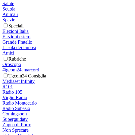
Salute
Scuola
Animali
Spazio
Speciali
Elezioni Italia
Elezioni estero
Grande Fratello
L'isola dei famosi
Amici
Rubriche
Oroscopo
#tgcom24amarcord
Tgcom24 Consiglia
Mediaset Infinity
R101
Radio 105
Virgin Radio
Radio Montecarlo
Radio Subasio
Comingsoon
Superguidatv
Zuppa di Porro
Non Sprecare