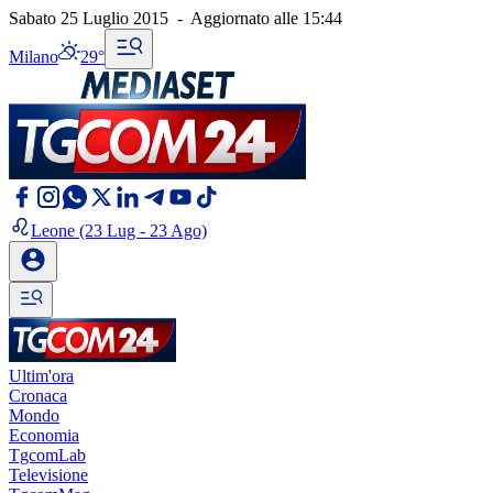
Sabato 25 Luglio 2015
-
Aggiornato alle
15:44
Milano
29°
Leone
(23 Lug - 23 Ago)
Ultim'ora
Cronaca
Mondo
Economia
TgcomLab
Televisione