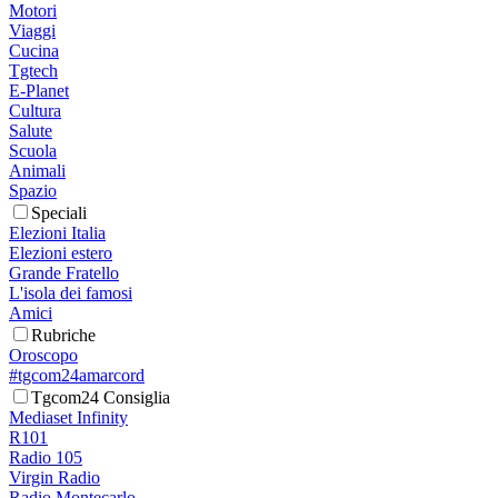
Motori
Viaggi
Cucina
Tgtech
E-Planet
Cultura
Salute
Scuola
Animali
Spazio
Speciali
Elezioni Italia
Elezioni estero
Grande Fratello
L'isola dei famosi
Amici
Rubriche
Oroscopo
#tgcom24amarcord
Tgcom24 Consiglia
Mediaset Infinity
R101
Radio 105
Virgin Radio
Radio Montecarlo