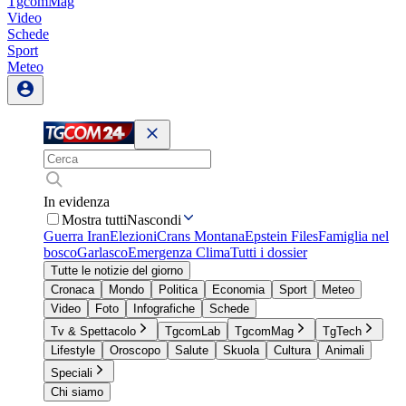
TgcomMag
Video
Schede
Sport
Meteo
In evidenza
Mostra tutti
Nascondi
Guerra Iran
Elezioni
Crans Montana
Epstein Files
Famiglia nel
bosco
Garlasco
Emergenza Clima
Tutti i dossier
Tutte le notizie del giorno
Cronaca
Mondo
Politica
Economia
Sport
Meteo
Video
Foto
Infografiche
Schede
Tv & Spettacolo
TgcomLab
TgcomMag
TgTech
Lifestyle
Oroscopo
Salute
Skuola
Cultura
Animali
Speciali
Chi siamo