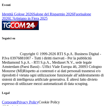
Eventi
Identità Golose 2026
Salone del Risparmio 2026
Fuorisalone
2026
L'Artigiano in Fiera 2025
Seguici su
Copyright © 1999-
2026
RTI S.p.A. Business Digital -
P.Iva 03976881007 - Tutti i diritti riservati - Per la pubblicità
Mediamond S.p.A. - RTI S.p.A., Mediaset N.V., sede legale
Amsterdam (Paesi Bassi) - Uffici Viale Europa 46, 20093 Cologno
Monzese (MI)
Rispetto ai contenuti e ai dati personali trasmessi e/o
riprodotti è vietata ogni utilizzazione funzionale all’addestramento di
sistemi di intelligenza artificiale generativa. È altresì fatto divieto
espresso di utilizzare mezzi automatizzati di data scraping.
Legal
Corporate
Privacy Policy
Cookie Policy