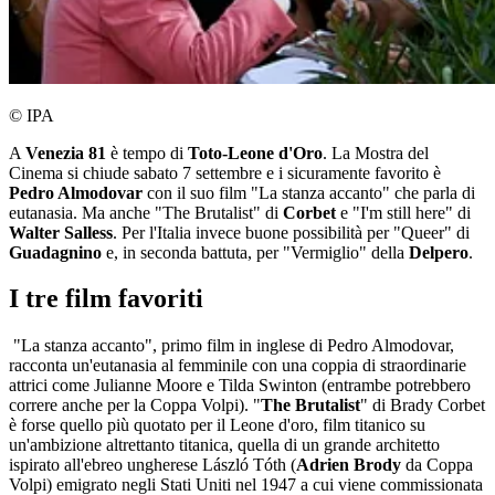
© IPA
A
Venezia 81
è tempo di
Toto-Leone d'Oro
. La Mostra del
Cinema si chiude sabato 7 settembre e i sicuramente favorito è
Pedro Almodovar
con il suo film "La stanza accanto" che parla di
eutanasia. Ma anche "The Brutalist" di
Corbet
e "I'm still here" di
Walter Salless
. Per l'Italia invece buone possibilità per "Queer" di
Guadagnino
e, in seconda battuta, per "Vermiglio" della
Delpero
.
I tre film favoriti
"La stanza accanto", primo film in inglese di Pedro Almodovar,
racconta un'eutanasia al femminile con una coppia di straordinarie
attrici come Julianne Moore e Tilda Swinton (entrambe potrebbero
correre anche per la Coppa Volpi). "
The Brutalist
" di Brady Corbet
è forse quello più quotato per il Leone d'oro, film titanico su
un'ambizione altrettanto titanica, quella di un grande architetto
ispirato all'ebreo ungherese László Tóth (
Adrien Brody
da Coppa
Volpi) emigrato negli Stati Uniti nel 1947 a cui viene commissionata