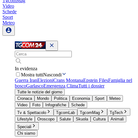
TgcomMag
Video
Schede
Sport
Meteo
In evidenza
Mostra tutti
Nascondi
Guerra Iran
Elezioni
Crans Montana
Epstein Files
Famiglia nel
bosco
Garlasco
Emergenza Clima
Tutti i dossier
Tutte le notizie del giorno
Cronaca
Mondo
Politica
Economia
Sport
Meteo
Video
Foto
Infografiche
Schede
Tv & Spettacolo
TgcomLab
TgcomMag
TgTech
Lifestyle
Oroscopo
Salute
Skuola
Cultura
Animali
Speciali
Chi siamo