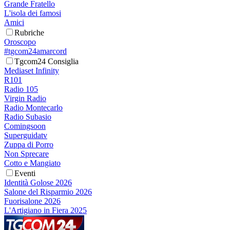
Grande Fratello
L'isola dei famosi
Amici
Rubriche
Oroscopo
#tgcom24amarcord
Tgcom24 Consiglia
Mediaset Infinity
R101
Radio 105
Virgin Radio
Radio Montecarlo
Radio Subasio
Comingsoon
Superguidatv
Zuppa di Porro
Non Sprecare
Cotto e Mangiato
Eventi
Identità Golose 2026
Salone del Risparmio 2026
Fuorisalone 2026
L'Artigiano in Fiera 2025