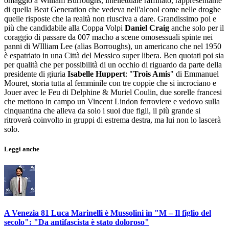
omaggio a William Burroughs, intellettuale raffinato, rappresentante
di quella Beat Generation che vedeva nell'alcool come nelle droghe
quelle risposte che la realtà non riusciva a dare. Grandissimo poi e
più che candidabile alla Coppa Volpi
Daniel Craig
anche solo per il
coraggio di passare da 007 macho a scene omosessuali spinte nei
panni di WIlliam Lee (alias Borroughs), un americano che nel 1950
è espatriato in una Città del Messico super libera. Ben quotati poi sia
per qualità che per possibilità di un occhio di riguardo da parte della
presidente di giuria
Isabelle Huppert
: "
Trois Amis
" di Emmanuel
Mouret, storia tutta al femminile con tre coppie che si incrociano e
Jouer avec le Feu di Delphine & Muriel Coulin, due sorelle francesi
che mettono in campo un Vincent Lindon ferroviere e vedovo sulla
cinquantina che alleva da solo i suoi due figli, il più grande si
ritroverà coinvolto in gruppi di estrema destra, ma lui non lo lascerà
solo.
Leggi anche
A Venezia 81 Luca Marinelli è Mussolini in "M – Il figlio del
secolo": "Da antifascista è stato doloroso"