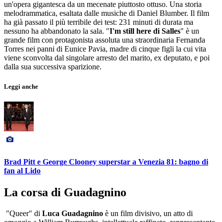
un'opera gigantesca da un mecenate piuttosto ottuso. Una storia
melodrammatica, esaltata dalle musiche di Daniel Blumber. Il film
ha già passato il più terribile dei test: 231 minuti di durata ma
nessuno ha abbandonato la sala. "
I'm still here di Salles
" è un
grande film con protagonista assoluta una straordinaria Fernanda
Torres nei panni di Eunice Pavia, madre di cinque figli la cui vita
viene sconvolta dal singolare arresto del marito, ex deputato, e poi
dalla sua successiva sparizione.
Leggi anche
Brad Pitt e George Clooney superstar a Venezia 81: bagno di
fan al Lido
La corsa di Guadagnino
"Queer" di
Luca Guadagnino
è un film divisivo, un atto di