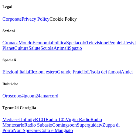
Legal
Corporate
Privacy Policy
Cookie Policy
Sezioni
Cronaca
Mondo
Economia
Politica
Spettacolo
Televisione
People
Lifestyl
Planet
Cultura
Salute
Scuola
Animali
Spazio
Speciali
Elezioni Italia
Elezioni estero
Grande Fratello
L'isola dei famosi
Amici
Rubriche
Oroscopo
#tgcom24amarcord
Tgcom24 Consiglia
Mediaset Infinity
R101
Radio 105
Virgin Radio
Radio
Montecarlo
Radio Subasio
Comingsoon
Superguidatv
Zuppa di
Porro
Non Sprecare
Cotto e Mangiato