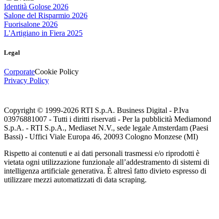
Identità Golose 2026
Salone del Risparmio 2026
Fuorisalone 2026
L'Artigiano in Fiera 2025
Legal
Corporate
Cookie Policy
Privacy Policy
Copyright © 1999-
2026
RTI S.p.A. Business Digital - P.Iva
03976881007 - Tutti i diritti riservati - Per la pubblicità Mediamond
S.p.A. - RTI S.p.A., Mediaset N.V., sede legale Amsterdam (Paesi
Bassi) - Uffici Viale Europa 46, 20093 Cologno Monzese (MI)
Rispetto ai contenuti e ai dati personali trasmessi e/o riprodotti è
vietata ogni utilizzazione funzionale all’addestramento di sistemi di
intelligenza artificiale generativa. È altresì fatto divieto espresso di
utilizzare mezzi automatizzati di data scraping.