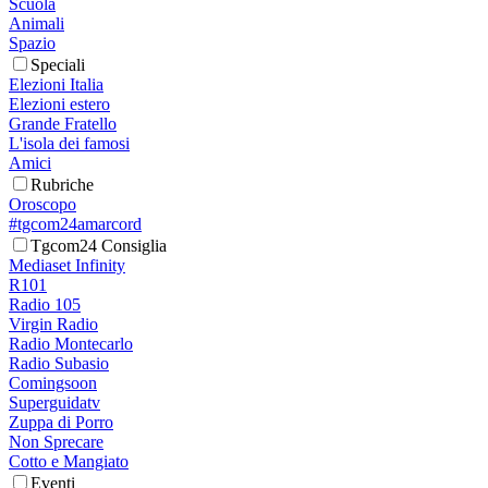
Scuola
Animali
Spazio
Speciali
Elezioni Italia
Elezioni estero
Grande Fratello
L'isola dei famosi
Amici
Rubriche
Oroscopo
#tgcom24amarcord
Tgcom24 Consiglia
Mediaset Infinity
R101
Radio 105
Virgin Radio
Radio Montecarlo
Radio Subasio
Comingsoon
Superguidatv
Zuppa di Porro
Non Sprecare
Cotto e Mangiato
Eventi