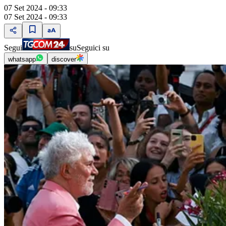
07 Set 2024 - 09:33
07 Set 2024 - 09:33
Segui
su
Seguici su
whatsapp
discover