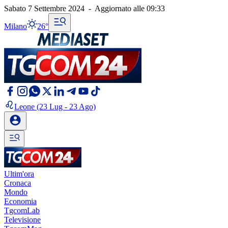
Sabato 7 Settembre 2024
-
Aggiornato alle
09:33
Milano
26°
Leone
(23 Lug - 23 Ago)
Ultim'ora
Cronaca
Mondo
Economia
TgcomLab
Televisione