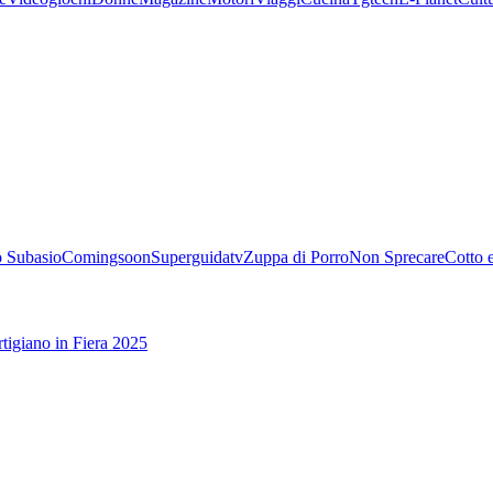
 Subasio
Comingsoon
Superguidatv
Zuppa di Porro
Non Sprecare
Cotto 
tigiano in Fiera 2025