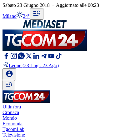
Sabato 23 Giugno 2018
-
Aggiornato alle
00:23
Milano
24°
Leone
(23 Lug - 23 Ago)
Ultim'ora
Cronaca
Mondo
Economia
TgcomLab
Televisione