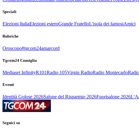
Speciali
Elezioni Italia
Elezioni estero
Grande Fratello
L'isola dei famosi
Amici
Rubriche
Oroscopo
#tgcom24amarcord
Tgcom24 Consiglia
Mediaset Infinity
R101
Radio 105
Virgin Radio
Radio Montecarlo
Radio
Eventi
Identità Golose 2026
Salone del Risparmio 2026
Fuorisalone 2026
L'Ar
Seguici su