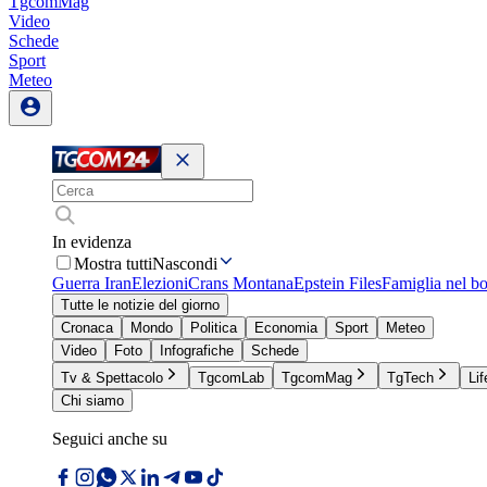
TgcomMag
Video
Schede
Sport
Meteo
In evidenza
Mostra tutti
Nascondi
Guerra Iran
Elezioni
Crans Montana
Epstein Files
Famiglia nel b
Tutte le notizie del giorno
Cronaca
Mondo
Politica
Economia
Sport
Meteo
Video
Foto
Infografiche
Schede
Tv & Spettacolo
TgcomLab
TgcomMag
TgTech
Lif
Chi siamo
Seguici anche su