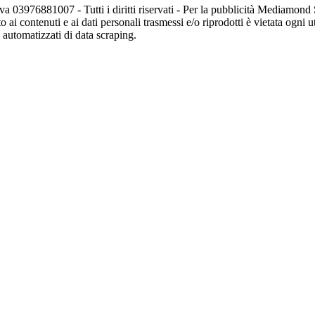
va 03976881007 - Tutti i diritti riservati - Per la pubblicità Mediamon
o ai contenuti e ai dati personali trasmessi e/o riprodotti è vietata ogni 
zi automatizzati di data scraping.