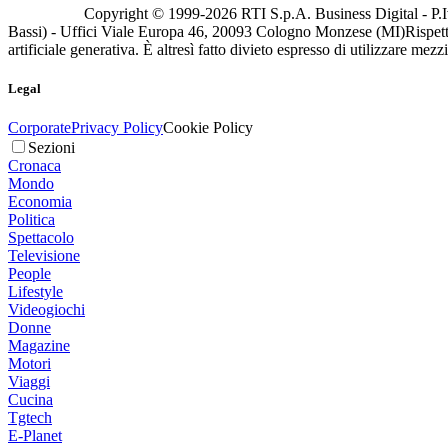
Copyright © 1999-
2026
RTI S.p.A. Business Digital - P.I
Bassi) - Uffici Viale Europa 46, 20093 Cologno Monzese (MI)
Rispett
artificiale generativa. È altresì fatto divieto espresso di utilizzare mez
Legal
Corporate
Privacy Policy
Cookie Policy
Sezioni
Cronaca
Mondo
Economia
Politica
Spettacolo
Televisione
People
Lifestyle
Videogiochi
Donne
Magazine
Motori
Viaggi
Cucina
Tgtech
E-Planet