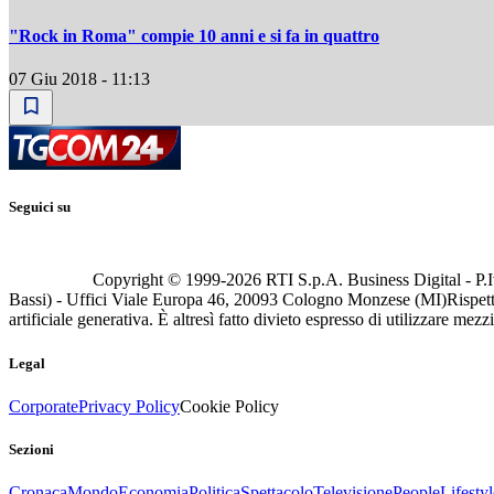
"Rock in Roma" compie 10 anni e si fa in quattro
07 Giu 2018 - 11:13
Seguici su
Copyright © 1999-
2026
RTI S.p.A. Business Digital - P.I
Bassi) - Uffici Viale Europa 46, 20093 Cologno Monzese (MI)
Rispett
artificiale generativa. È altresì fatto divieto espresso di utilizzare mez
Legal
Corporate
Privacy Policy
Cookie Policy
Sezioni
Cronaca
Mondo
Economia
Politica
Spettacolo
Televisione
People
Lifestyl