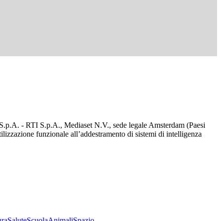
d S.p.A. - RTI S.p.A., Mediaset N.V., sede legale Amsterdam (Paesi
utilizzazione funzionale all’addestramento di sistemi di intelligenza
ura
Salute
Scuola
Animali
Spazio