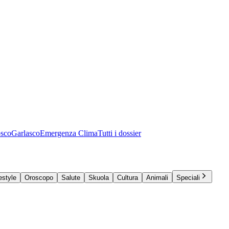
osco
Garlasco
Emergenza Clima
Tutti i dossier
estyle
Oroscopo
Salute
Skuola
Cultura
Animali
Speciali