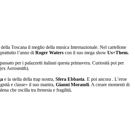
della Toscana il meglio della musica Internazionale. Nel cartellone
prattutto l’anno di
Roger Waters
con il suo mega show
Us+Them.
ssato per i palazzetti italiani questa primavera. Curiosità poi per
 (ex Aerosmith).
ga
e la stella della trap nostra,
Sfera Ebbasta
. E poi ancora . L’eroe
ignità e classe» il suo mantra,
Gianni Morandi
. A creare momenti di
ena che oscilla tra frenesia e fragilità.