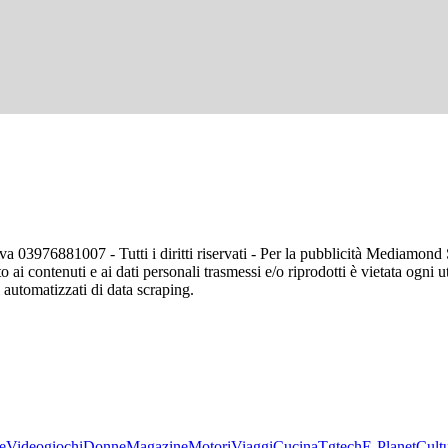
va 03976881007 - Tutti i diritti riservati - Per la pubblicità Mediamon
o ai contenuti e ai dati personali trasmessi e/o riprodotti è vietata ogni 
zi automatizzati di data scraping.
e
Videogiochi
Donne
Magazine
Motori
Viaggi
Cucina
Tgtech
E-Planet
Cult