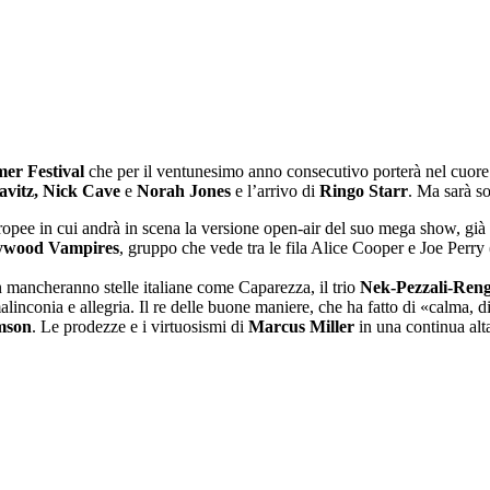
er Festival
che per il ventunesimo anno consecutivo porterà nel cuore 
vitz, Nick Cave
e
Norah Jones
e l’arrivo di
Ringo Starr
. Ma sarà so
opee in cui andrà in scena la versione open-air del suo mega show, già pa
ywood Vampires
, gruppo che vede tra le fila Alice Cooper e Joe Perry
 mancheranno stelle italiane come Caparezza, il trio
Nek-Pezzali-Ren
linconia e allegria. Il re delle buone maniere, che ha fatto di «calma, d
mson
. Le prodezze e i virtuosismi di
Marcus Miller
in una continua altal