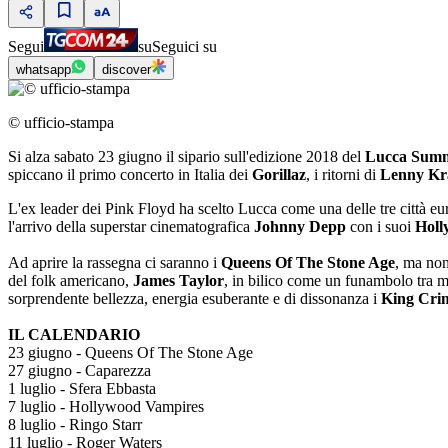
Segui
su
Seguici su
whatsapp
discover
© ufficio-stampa
Si alza sabato 23 giugno il sipario sull'edizione 2018 del
Lucca Summ
spiccano il primo concerto in Italia dei
Gorillaz
, i ritorni di
Lenny Kra
L'ex leader dei Pink Floyd ha scelto Lucca come una delle tre città eur
l'arrivo della superstar cinematografica
Johnny Depp
con i suoi
Holl
Ad aprire la rassegna ci saranno i
Queens Of The Stone Age
, ma non
del folk americano,
James Taylor
, in bilico come un funambolo tra ma
sorprendente bellezza, energia esuberante e di dissonanza i
King Cri
IL CALENDARIO
23 giugno - Queens Of The Stone Age
27 giugno - Caparezza
1 luglio - Sfera Ebbasta
7 luglio - Hollywood Vampires
8 luglio - Ringo Starr
11 luglio - Roger Waters