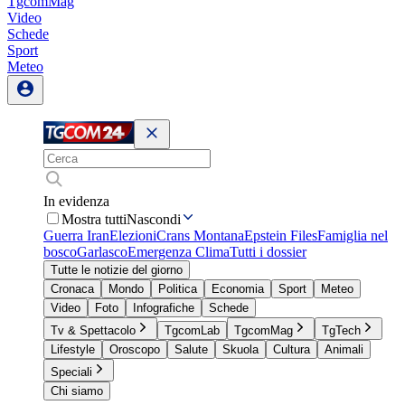
TgcomMag
Video
Schede
Sport
Meteo
In evidenza
Mostra tutti
Nascondi
Guerra Iran
Elezioni
Crans Montana
Epstein Files
Famiglia nel
bosco
Garlasco
Emergenza Clima
Tutti i dossier
Tutte le notizie del giorno
Cronaca
Mondo
Politica
Economia
Sport
Meteo
Video
Foto
Infografiche
Schede
Tv & Spettacolo
TgcomLab
TgcomMag
TgTech
Lifestyle
Oroscopo
Salute
Skuola
Cultura
Animali
Speciali
Chi siamo