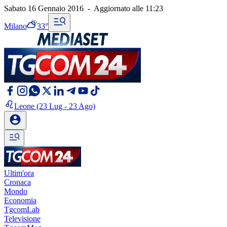
Sabato 16 Gennaio 2016
-
Aggiornato alle
11:23
Milano
33°
Leone
(23 Lug - 23 Ago)
Ultim'ora
Cronaca
Mondo
Economia
TgcomLab
Televisione