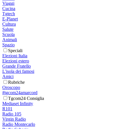
Viaggi
Cucina
Tgtech
E-Planet
Cultura
Salute
Scuola
Animali
Spazio
Speciali
Elezioni Italia
Elezioni estero
Grande Fratello
L'isola dei famosi
Amici
Rubriche
Oroscopo
#tgcom24amarcord
Tgcom24 Consiglia
Mediaset Infinity
R101
Radio 105
Virgin Radio
Radio Montecarlo