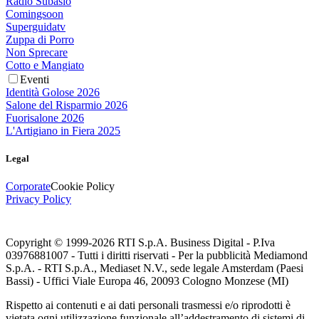
Radio Subasio
Comingsoon
Superguidatv
Zuppa di Porro
Non Sprecare
Cotto e Mangiato
Eventi
Identità Golose 2026
Salone del Risparmio 2026
Fuorisalone 2026
L'Artigiano in Fiera 2025
Legal
Corporate
Cookie Policy
Privacy Policy
Copyright © 1999-
2026
RTI S.p.A. Business Digital - P.Iva
03976881007 - Tutti i diritti riservati - Per la pubblicità Mediamond
S.p.A. - RTI S.p.A., Mediaset N.V., sede legale Amsterdam (Paesi
Bassi) - Uffici Viale Europa 46, 20093 Cologno Monzese (MI)
Rispetto ai contenuti e ai dati personali trasmessi e/o riprodotti è
vietata ogni utilizzazione funzionale all’addestramento di sistemi di