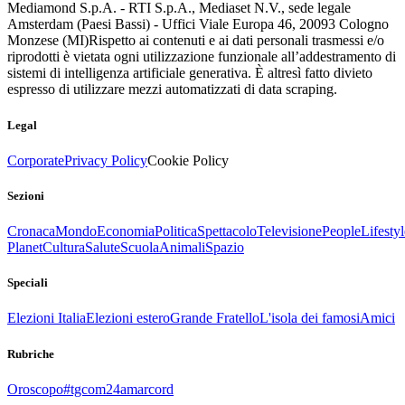
Mediamond S.p.A. - RTI S.p.A., Mediaset N.V., sede legale
Amsterdam (Paesi Bassi) - Uffici Viale Europa 46, 20093 Cologno
Monzese (MI)
Rispetto ai contenuti e ai dati personali trasmessi e/o
riprodotti è vietata ogni utilizzazione funzionale all’addestramento di
sistemi di intelligenza artificiale generativa. È altresì fatto divieto
espresso di utilizzare mezzi automatizzati di data scraping.
Legal
Corporate
Privacy Policy
Cookie Policy
Sezioni
Cronaca
Mondo
Economia
Politica
Spettacolo
Televisione
People
Lifestyl
Planet
Cultura
Salute
Scuola
Animali
Spazio
Speciali
Elezioni Italia
Elezioni estero
Grande Fratello
L'isola dei famosi
Amici
Rubriche
Oroscopo
#tgcom24amarcord