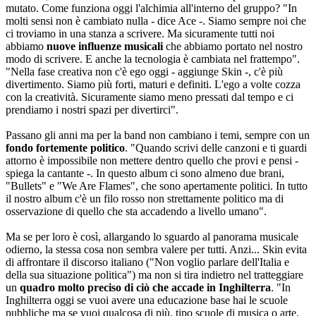
mutato. Come funziona oggi l'alchimia all'interno del gruppo? "In
molti sensi non è cambiato nulla - dice Ace -. Siamo sempre noi che
ci troviamo in una stanza a scrivere. Ma sicuramente tutti noi
abbiamo
nuove influenze musicali
che abbiamo portato nel nostro
modo di scrivere. E anche la tecnologia è cambiata nel frattempo".
"Nella fase creativa non c'è ego oggi - aggiunge Skin -, c'è più
divertimento. Siamo più forti, maturi e definiti. L'ego a volte cozza
con la creatività. Sicuramente siamo meno pressati dal tempo e ci
prendiamo i nostri spazi per divertirci".
Passano gli anni ma per la band non cambiano i temi, sempre con un
fondo fortemente politico
. "Quando scrivi delle canzoni e ti guardi
attorno è impossibile non mettere dentro quello che provi e pensi -
spiega la cantante -. In questo album ci sono almeno due brani,
"Bullets" e "We Are Flames", che sono apertamente politici. In tutto
il nostro album c'è un filo rosso non strettamente politico ma di
osservazione di quello che sta accadendo a livello umano".
Ma se per loro è così, allargando lo sguardo al panorama musicale
odierno, la stessa cosa non sembra valere per tutti. Anzi... Skin evita
di affrontare il discorso italiano ("Non voglio parlare dell'Italia e
della sua situazione politica") ma non si tira indietro nel tratteggiare
un
quadro molto preciso di ciò che accade in Inghilterra
. "In
Inghilterra oggi se vuoi avere una educazione base hai le scuole
pubbliche ma se vuoi qualcosa di più, tipo scuole di musica o arte,