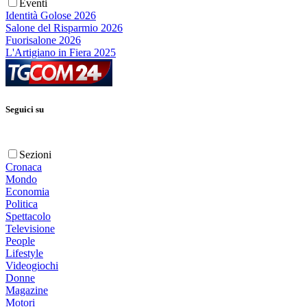
Eventi
Identità Golose 2026
Salone del Risparmio 2026
Fuorisalone 2026
L'Artigiano in Fiera 2025
Seguici su
Sezioni
Cronaca
Mondo
Economia
Politica
Spettacolo
Televisione
People
Lifestyle
Videogiochi
Donne
Magazine
Motori