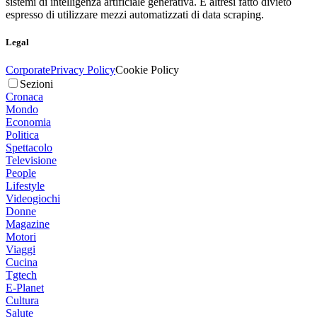
sistemi di intelligenza artificiale generativa. È altresì fatto divieto
espresso di utilizzare mezzi automatizzati di data scraping.
Legal
Corporate
Privacy Policy
Cookie Policy
Sezioni
Cronaca
Mondo
Economia
Politica
Spettacolo
Televisione
People
Lifestyle
Videogiochi
Donne
Magazine
Motori
Viaggi
Cucina
Tgtech
E-Planet
Cultura
Salute