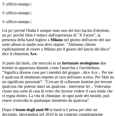
© ufficio-stampa
|
© ufficio-stampa
|
© ufficio-stampa
|
Un po' perché l'Italia è sempre stato uno dei loro bacini d'elezione,
un po' perché Skin è reduce dall'esperienza di "X Factor", la
presenza della band inglese a
Milano
nel giorno dell'uscito del suo
sesto album in studio non deve stupire. "Abbiamo chiesto
esplicitamente di essere a Milano per il giorno del lancio del disco"
dice il chitarrista
Ace
.
Si parte dal titolo, che mescola in un
fortunato neologismo
due
termini in apparenza distanti, come l'anarchia e l'architettura.
"Significa diverse cose per i membri del gruppo - dice Ace -. Per me
è qualcosa di strutturato rispetto al caos dell'anno scorso. Per Skin ha
un significato personale". "Cercare di collassare insieme per trovare
qualcosa che potesse darci un qualcosa - interviene lei -. Volevamo
creare una sorta di casa di vetro che facesse vedere il caos totale che
vi regna dentro. La vita di chiunque, in ogni parte del mondo, può
essere sconvolta in qualunque momento da qualcosa".
Dopo il
boom degli anni 90
la band si è persa per oltre un
decennio, ritrovandosi nel 2010 in un contesto completamente