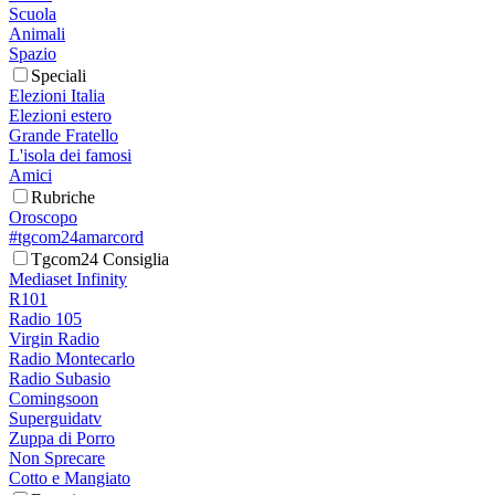
Scuola
Animali
Spazio
Speciali
Elezioni Italia
Elezioni estero
Grande Fratello
L'isola dei famosi
Amici
Rubriche
Oroscopo
#tgcom24amarcord
Tgcom24 Consiglia
Mediaset Infinity
R101
Radio 105
Virgin Radio
Radio Montecarlo
Radio Subasio
Comingsoon
Superguidatv
Zuppa di Porro
Non Sprecare
Cotto e Mangiato