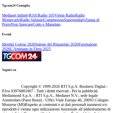
Tgcom24 Consiglia
Mediaset Infinity
R101
Radio 105
Virgin Radio
Radio
Montecarlo
Radio Subasio
Comingsoon
Superguidatv
Zuppa di
Porro
Non Sprecare
Cotto e Mangiato
Eventi
Identità Golose 2026
Salone del Risparmio 2026
Fuorisalone
2026
L'Artigiano in Fiera 2025
Seguici su
Copyright © 1999-
2026
RTI S.p.A. Business Digital -
P.Iva 03976881007 - Tutti i diritti riservati - Per la pubblicità
Mediamond S.p.A. - RTI S.p.A., Mediaset N.V., sede legale
Amsterdam (Paesi Bassi) - Uffici Viale Europa 46, 20093 Cologno
Monzese (MI)
Rispetto ai contenuti e ai dati personali trasmessi e/o
riprodotti è vietata ogni utilizzazione funzionale all’addestramento di