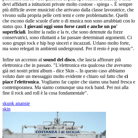
devi affidarti a istituzioni private molto costose - spiega -. È sempre
più difficile avere musicisti che arrivano dalla classe lavoratrice, che
vivono sulla propria pelle certi temi e certe problematiche. Quelli
che escono dalle scuole d'arte o di musica non sono arrabbiati con lo
status quo.
I giovani oggi sono forse cauti e anche un po'
superficiali
. Inoltre la radio e la tv, che sono detenute da forze
conservatrici, sono riluttanti a far passare determinati argomenti. Ci
sono gruppi rock e hip hop sinceri e incazzati. Urlano molto forte,
ma sono relegati in ambienti underground. Per il resto è pop music".
Infine un accenno al
sound del disco
, che lascia affiorare più
elettronica che in passato. "L'elettronica era qualcosa che avevamo
già nei nostri primi album - dice Skin -. In questo caso abbiamo
voluto dare un messaggio molto evidente e chiaro sul fatto che
ci
piace l'elettronica
. Vogliamo far capire che siamo una band fresca e
contemporanea. Ma siamo comunque una rock band. Per noi alla
fine il rock and roll è la cosa fondamentale".
skunk anansie
skin