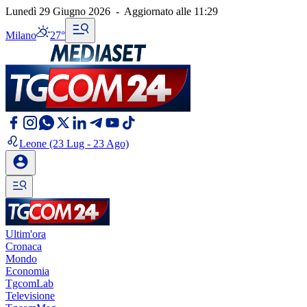
Lunedì 29 Giugno 2026
-
Aggiornato alle
11:29
Milano
27°
Leone
(23 Lug - 23 Ago)
Ultim'ora
Cronaca
Mondo
Economia
TgcomLab
Televisione