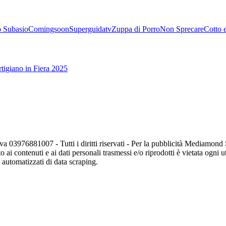
 Subasio
Comingsoon
Superguidatv
Zuppa di Porro
Non Sprecare
Cotto 
tigiano in Fiera 2025
va 03976881007 - Tutti i diritti riservati - Per la pubblicità Mediamon
o ai contenuti e ai dati personali trasmessi e/o riprodotti è vietata ogni 
zi automatizzati di data scraping.