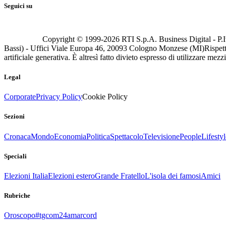
Seguici su
Copyright © 1999-
2026
RTI S.p.A. Business Digital - P.I
Bassi) - Uffici Viale Europa 46, 20093 Cologno Monzese (MI)
Rispett
artificiale generativa. È altresì fatto divieto espresso di utilizzare mez
Legal
Corporate
Privacy Policy
Cookie Policy
Sezioni
Cronaca
Mondo
Economia
Politica
Spettacolo
Televisione
People
Lifestyl
Speciali
Elezioni Italia
Elezioni estero
Grande Fratello
L'isola dei famosi
Amici
Rubriche
Oroscopo
#tgcom24amarcord