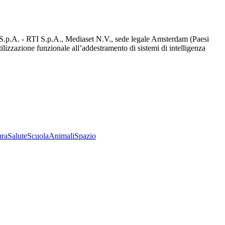
d S.p.A. - RTI S.p.A., Mediaset N.V., sede legale Amsterdam (Paesi
utilizzazione funzionale all’addestramento di sistemi di intelligenza
ura
Salute
Scuola
Animali
Spazio