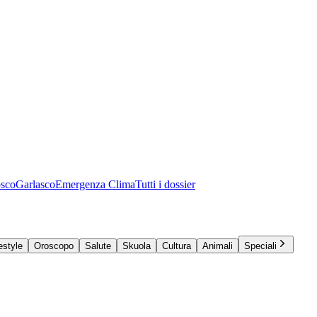
osco
Garlasco
Emergenza Clima
Tutti i dossier
estyle
Oroscopo
Salute
Skuola
Cultura
Animali
Speciali