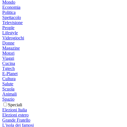
Mondo
Economia
Politica
Spettacolo
Televisione
People
Lifestyle
Videogiochi
Donne
Magazine
Motori
Viaggi
Cucina
Tgtech
E-Planet
Cultura
Salute
Scuola
Animali
Spazio
Speciali
Elezioni Italia
Elezioni estero
Grande Fratello
L'isola dei famosi