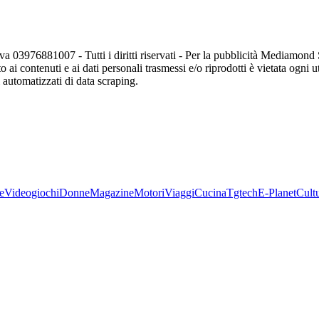
va 03976881007 - Tutti i diritti riservati - Per la pubblicità Mediamon
o ai contenuti e ai dati personali trasmessi e/o riprodotti è vietata ogni 
zi automatizzati di data scraping.
e
Videogiochi
Donne
Magazine
Motori
Viaggi
Cucina
Tgtech
E-Planet
Cult