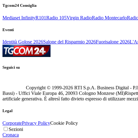
Tgcom24 Consiglia
Mediaset Infinity
R101
Radio 105
Virgin Radio
Radio Montecarlo
Radio
Eventi
Identità Golose 2026
Salone del Risparmio 2026
Fuorisalone 2026
L'Ar
Seguici su
Copyright © 1999-
2026
RTI S.p.A. Business Digital - P.I
Bassi) - Uffici Viale Europa 46, 20093 Cologno Monzese (MI)
Rispett
artificiale generativa. È altresì fatto divieto espresso di utilizzare mez
Legal
Corporate
Privacy Policy
Cookie Policy
Sezioni
Cronaca