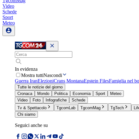
TgcomMag
Video
Schede
Sport
Meteo
In evidenza
Mostra tutti
Nascondi
Guerra Iran
Elezioni
Crans Montana
Epstein Files
Famiglia nel b
Tutte le notizie del giorno
Cronaca
Mondo
Politica
Economia
Sport
Meteo
Video
Foto
Infografiche
Schede
Tv & Spettacolo
TgcomLab
TgcomMag
TgTech
Lif
Chi siamo
Seguici anche su