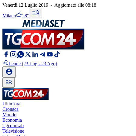
Venerdì 12 Luglio 2019
-
Aggiornato alle
08:18
Milano
28°
Leone
(23 Lug - 23 Ago)
Ultim'ora
Cronaca
Mondo
Economia
TgcomLab
Televisione