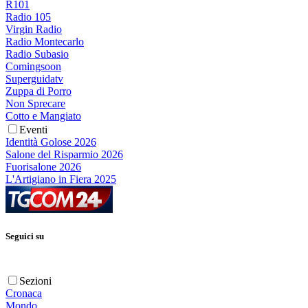
R101
Radio 105
Virgin Radio
Radio Montecarlo
Radio Subasio
Comingsoon
Superguidatv
Zuppa di Porro
Non Sprecare
Cotto e Mangiato
Eventi
Identità Golose 2026
Salone del Risparmio 2026
Fuorisalone 2026
L'Artigiano in Fiera 2025
Seguici su
Sezioni
Cronaca
Mondo