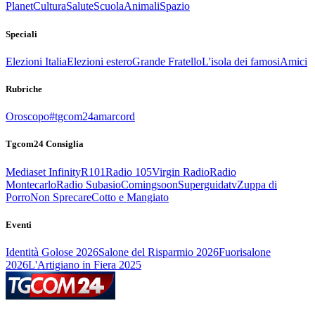
Planet
Cultura
Salute
Scuola
Animali
Spazio
Speciali
Elezioni Italia
Elezioni estero
Grande Fratello
L'isola dei famosi
Amici
Rubriche
Oroscopo
#tgcom24amarcord
Tgcom24 Consiglia
Mediaset Infinity
R101
Radio 105
Virgin Radio
Radio
Montecarlo
Radio Subasio
Comingsoon
Superguidatv
Zuppa di
Porro
Non Sprecare
Cotto e Mangiato
Eventi
Identità Golose 2026
Salone del Risparmio 2026
Fuorisalone
2026
L'Artigiano in Fiera 2025