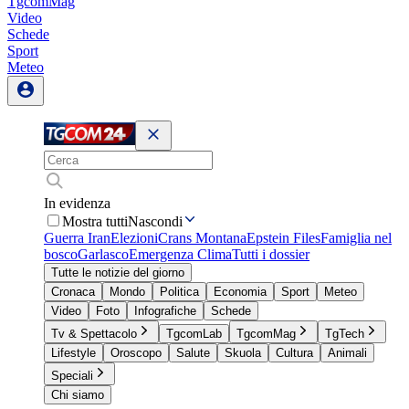
TgcomMag
Video
Schede
Sport
Meteo
In evidenza
Mostra tutti
Nascondi
Guerra Iran
Elezioni
Crans Montana
Epstein Files
Famiglia nel
bosco
Garlasco
Emergenza Clima
Tutti i dossier
Tutte le notizie del giorno
Cronaca
Mondo
Politica
Economia
Sport
Meteo
Video
Foto
Infografiche
Schede
Tv & Spettacolo
TgcomLab
TgcomMag
TgTech
Lifestyle
Oroscopo
Salute
Skuola
Cultura
Animali
Speciali
Chi siamo