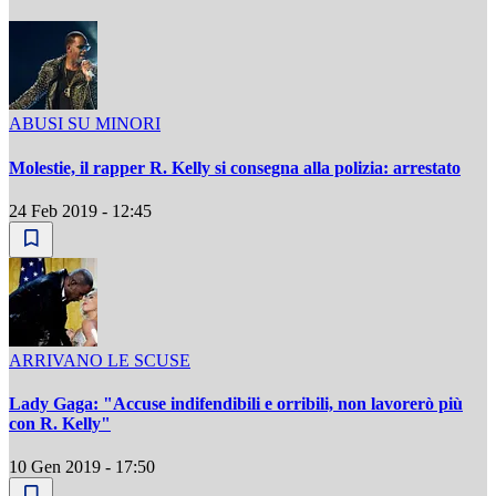
ABUSI SU MINORI
Molestie, il rapper R. Kelly si consegna alla polizia: arrestato
24 Feb 2019 - 12:45
ARRIVANO LE SCUSE
Lady Gaga: "Accuse indifendibili e orribili, non lavorerò più
con R. Kelly"
10 Gen 2019 - 17:50