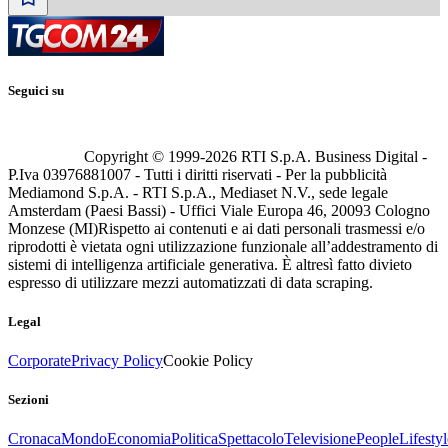
Seguici su
Copyright © 1999-
2026
RTI S.p.A. Business Digital -
P.Iva 03976881007 - Tutti i diritti riservati - Per la pubblicità
Mediamond S.p.A. - RTI S.p.A., Mediaset N.V., sede legale
Amsterdam (Paesi Bassi) - Uffici Viale Europa 46, 20093 Cologno
Monzese (MI)
Rispetto ai contenuti e ai dati personali trasmessi e/o
riprodotti è vietata ogni utilizzazione funzionale all’addestramento di
sistemi di intelligenza artificiale generativa. È altresì fatto divieto
espresso di utilizzare mezzi automatizzati di data scraping.
Legal
Corporate
Privacy Policy
Cookie Policy
Sezioni
Cronaca
Mondo
Economia
Politica
Spettacolo
Televisione
People
Lifestyl