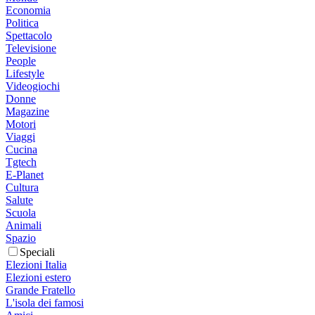
Economia
Politica
Spettacolo
Televisione
People
Lifestyle
Videogiochi
Donne
Magazine
Motori
Viaggi
Cucina
Tgtech
E-Planet
Cultura
Salute
Scuola
Animali
Spazio
Speciali
Elezioni Italia
Elezioni estero
Grande Fratello
L'isola dei famosi