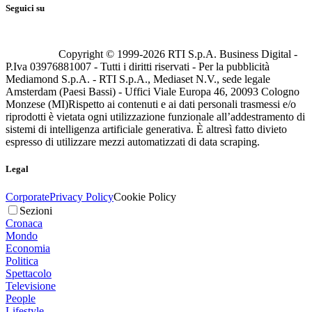
Seguici su
Copyright © 1999-
2026
RTI S.p.A. Business Digital -
P.Iva 03976881007 - Tutti i diritti riservati - Per la pubblicità
Mediamond S.p.A. - RTI S.p.A., Mediaset N.V., sede legale
Amsterdam (Paesi Bassi) - Uffici Viale Europa 46, 20093 Cologno
Monzese (MI)
Rispetto ai contenuti e ai dati personali trasmessi e/o
riprodotti è vietata ogni utilizzazione funzionale all’addestramento di
sistemi di intelligenza artificiale generativa. È altresì fatto divieto
espresso di utilizzare mezzi automatizzati di data scraping.
Legal
Corporate
Privacy Policy
Cookie Policy
Sezioni
Cronaca
Mondo
Economia
Politica
Spettacolo
Televisione
People
Lifestyle