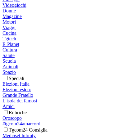
Videogiochi
Donne
Magazine
Motori
Viaggi
Cucina
Tgtech
E-Planet
Cultura
Salute
Scuola
Animali
Spazio
Speciali
Elezioni Italia
Elezioni estero
Grande Fratello
L'isola dei famosi
Amici
Rubriche
Oroscopo
#tgcom24amarcord
Tgcom24 Consiglia
Mediaset Infinity