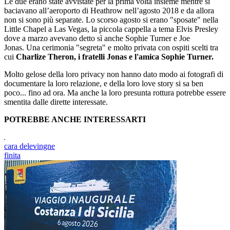
Le due erano state avvistate per la prima volta insieme mentre si
baciavano all’aeroporto di Heathrow nell’agosto 2018 e da allora
non si sono più separate. Lo scorso agosto si erano "sposate" nella
Little Chapel a Las Vegas, la piccola cappella a tema Elvis Presley
dove a marzo avevano detto sì anche Sophie Turner e Joe
Jonas. Una cerimonia "segreta" e molto privata con ospiti scelti tra
cui
Charlize Theron, i fratelli Jonas e l'amica Sophie Turner.
Molto gelose della loro privacy non hanno dato modo ai fotografi di
documentare la loro relazione, e della loro love story si sa ben
poco... fino ad ora. Ma anche la loro presunta rottura potrebbe essere
smentita dalle dirette interessate.
POTREBBE ANCHE INTERESSARTI
cara delevingne
finita