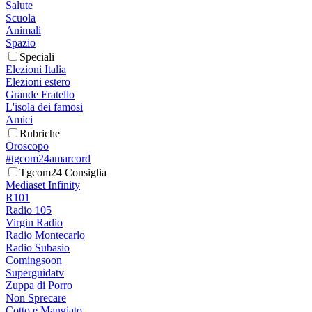
Salute
Scuola
Animali
Spazio
Speciali
Elezioni Italia
Elezioni estero
Grande Fratello
L'isola dei famosi
Amici
Rubriche
Oroscopo
#tgcom24amarcord
Tgcom24 Consiglia
Mediaset Infinity
R101
Radio 105
Virgin Radio
Radio Montecarlo
Radio Subasio
Comingsoon
Superguidatv
Zuppa di Porro
Non Sprecare
Cotto e Mangiato