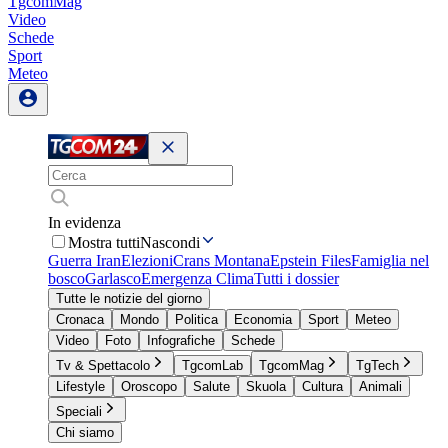
TgcomMag
Video
Schede
Sport
Meteo
In evidenza
Mostra tutti
Nascondi
Guerra Iran
Elezioni
Crans Montana
Epstein Files
Famiglia nel
bosco
Garlasco
Emergenza Clima
Tutti i dossier
Tutte le notizie del giorno
Cronaca
Mondo
Politica
Economia
Sport
Meteo
Video
Foto
Infografiche
Schede
Tv & Spettacolo
TgcomLab
TgcomMag
TgTech
Lifestyle
Oroscopo
Salute
Skuola
Cultura
Animali
Speciali
Chi siamo