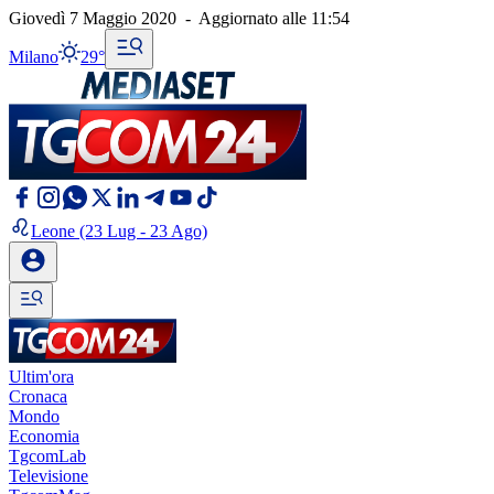
Giovedì 7 Maggio 2020
-
Aggiornato alle
11:54
Milano
29°
Leone
(23 Lug - 23 Ago)
Ultim'ora
Cronaca
Mondo
Economia
TgcomLab
Televisione