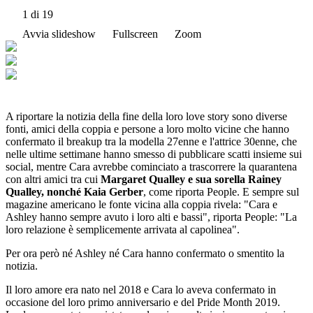
1
di 19
Avvia slideshow
Fullscreen
Zoom
A riportare la notizia della fine della loro love story sono diverse
fonti, amici della coppia e persone a loro molto vicine che hanno
confermato il breakup tra la modella 27enne e l'attrice 30enne, che
nelle ultime settimane hanno smesso di pubblicare scatti insieme sui
social, mentre Cara avrebbe cominciato a trascorrere la quarantena
con altri amici tra cui
Margaret Qualley e sua sorella Rainey
Qualley, nonché Kaia Gerber
, come riporta People. E sempre sul
magazine americano le fonte vicina alla coppia rivela: "Cara e
Ashley hanno sempre avuto i loro alti e bassi", riporta People: "La
loro relazione è semplicemente arrivata al capolinea".
Per ora però né Ashley né Cara hanno confermato o smentito la
notizia.
Il loro amore era nato nel 2018 e Cara lo aveva confermato in
occasione del loro primo anniversario e del Pride Month 2019.