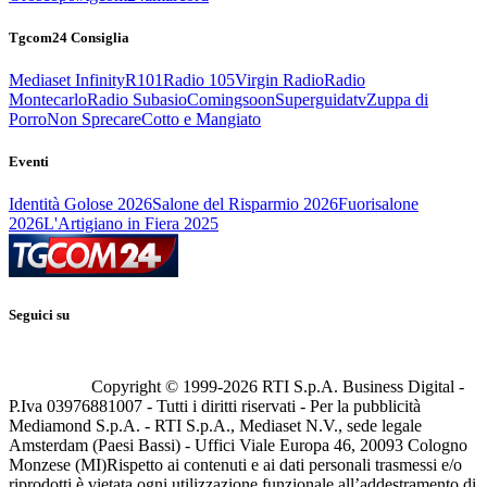
Tgcom24 Consiglia
Mediaset Infinity
R101
Radio 105
Virgin Radio
Radio
Montecarlo
Radio Subasio
Comingsoon
Superguidatv
Zuppa di
Porro
Non Sprecare
Cotto e Mangiato
Eventi
Identità Golose 2026
Salone del Risparmio 2026
Fuorisalone
2026
L'Artigiano in Fiera 2025
Seguici su
Copyright © 1999-
2026
RTI S.p.A. Business Digital -
P.Iva 03976881007 - Tutti i diritti riservati - Per la pubblicità
Mediamond S.p.A. - RTI S.p.A., Mediaset N.V., sede legale
Amsterdam (Paesi Bassi) - Uffici Viale Europa 46, 20093 Cologno
Monzese (MI)
Rispetto ai contenuti e ai dati personali trasmessi e/o
riprodotti è vietata ogni utilizzazione funzionale all’addestramento di