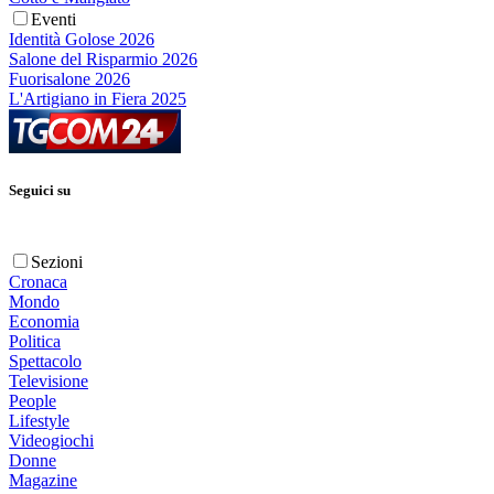
Eventi
Identità Golose 2026
Salone del Risparmio 2026
Fuorisalone 2026
L'Artigiano in Fiera 2025
Seguici su
Sezioni
Cronaca
Mondo
Economia
Politica
Spettacolo
Televisione
People
Lifestyle
Videogiochi
Donne
Magazine