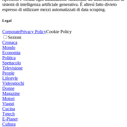
sistemi di intelligenza artificiale generativa. È altresì fatto divieto
espresso di utilizzare mezzi automatizzati di data scraping.
Legal
Corporate
Privacy Policy
Cookie Policy
Sezioni
Cronaca
Mondo
Economia
Politica
Spettacolo
Televisione
People
Lifestyle
Videogiochi
Donne
Magazine
Motori
Viaggi
Cucina
Tgtech
E-Planet
Cultura