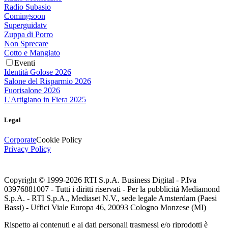
Radio Subasio
Comingsoon
Superguidatv
Zuppa di Porro
Non Sprecare
Cotto e Mangiato
Eventi
Identità Golose 2026
Salone del Risparmio 2026
Fuorisalone 2026
L'Artigiano in Fiera 2025
Legal
Corporate
Cookie Policy
Privacy Policy
Copyright © 1999-
2026
RTI S.p.A. Business Digital - P.Iva
03976881007 - Tutti i diritti riservati - Per la pubblicità Mediamond
S.p.A. - RTI S.p.A., Mediaset N.V., sede legale Amsterdam (Paesi
Bassi) - Uffici Viale Europa 46, 20093 Cologno Monzese (MI)
Rispetto ai contenuti e ai dati personali trasmessi e/o riprodotti è