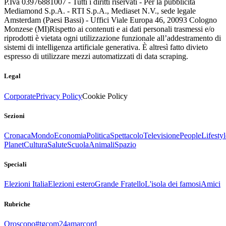
P.Iva 03976881007 - Tutti i diritti riservati - Per la pubblicità
Mediamond S.p.A. - RTI S.p.A., Mediaset N.V., sede legale
Amsterdam (Paesi Bassi) - Uffici Viale Europa 46, 20093 Cologno
Monzese (MI)
Rispetto ai contenuti e ai dati personali trasmessi e/o
riprodotti è vietata ogni utilizzazione funzionale all’addestramento di
sistemi di intelligenza artificiale generativa. È altresì fatto divieto
espresso di utilizzare mezzi automatizzati di data scraping.
Legal
Corporate
Privacy Policy
Cookie Policy
Sezioni
Cronaca
Mondo
Economia
Politica
Spettacolo
Televisione
People
Lifestyl
Planet
Cultura
Salute
Scuola
Animali
Spazio
Speciali
Elezioni Italia
Elezioni estero
Grande Fratello
L'isola dei famosi
Amici
Rubriche
Oroscopo
#tgcom24amarcord