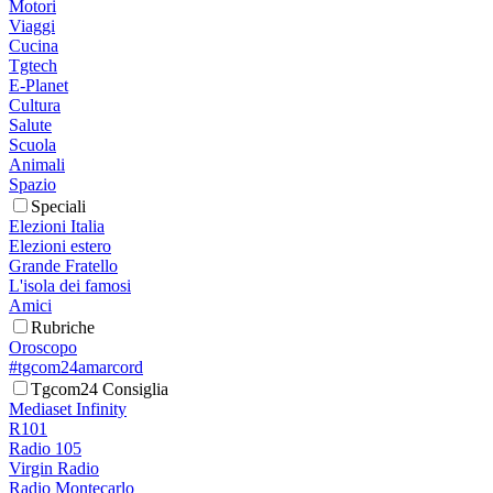
Motori
Viaggi
Cucina
Tgtech
E-Planet
Cultura
Salute
Scuola
Animali
Spazio
Speciali
Elezioni Italia
Elezioni estero
Grande Fratello
L'isola dei famosi
Amici
Rubriche
Oroscopo
#tgcom24amarcord
Tgcom24 Consiglia
Mediaset Infinity
R101
Radio 105
Virgin Radio
Radio Montecarlo