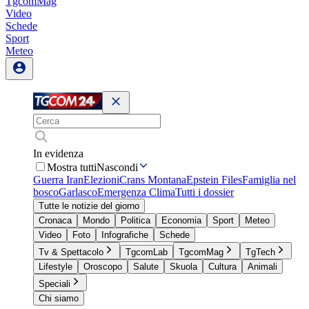
TgcomMag
Video
Schede
Sport
Meteo
In evidenza
Mostra tutti
Nascondi
Guerra Iran
Elezioni
Crans Montana
Epstein Files
Famiglia nel
bosco
Garlasco
Emergenza Clima
Tutti i dossier
Tutte le notizie del giorno
Cronaca
Mondo
Politica
Economia
Sport
Meteo
Video
Foto
Infografiche
Schede
Tv & Spettacolo
TgcomLab
TgcomMag
TgTech
Lifestyle
Oroscopo
Salute
Skuola
Cultura
Animali
Speciali
Chi siamo