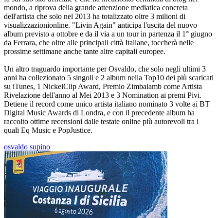
mondo, a riprova della grande attenzione mediatica concreta
dell'artista che solo nel 2013 ha totalizzato oltre 3 milioni di
visualizzazionionline. "Livin Again" anticipa l'uscita del nuovo
album previsto a ottobre e da il via a un tour in partenza il 1° giugno
da Ferrara, che oltre alle principali città Italiane, toccherà nelle
prossime settimane anche tante altre capitali europee.
Un altro traguardo importante per Osvaldo, che solo negli ultimi 3
anni ha collezionato 5 singoli e 2 album nella Top10 dei più scaricati
su iTunes, 1 NickelClip Award, Premio Zimbalamb come Artista
Rivelazione dell'anno al Mei 2013 e 3 Nomination ai premi Pivi.
Detiene il record come unico artista italiano nominato 3 volte ai BT
Digital Music Awards di Londra, e con il precedente album ha
raccolto ottime recensioni dalle testate online più autorevoli tra i
quali Eq Music e PopJustice.
osvaldo supino