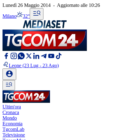
Lunedì 26 Maggio 2014
-
Aggiornato alle
10:26
Milano
32°
Leone
(23 Lug - 23 Ago)
Ultim'ora
Cronaca
Mondo
Economia
TgcomLab
Televisione