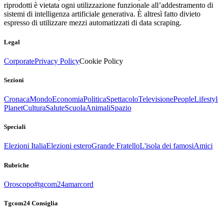
riprodotti è vietata ogni utilizzazione funzionale all’addestramento di
sistemi di intelligenza artificiale generativa. È altresì fatto divieto
espresso di utilizzare mezzi automatizzati di data scraping.
Legal
Corporate
Privacy Policy
Cookie Policy
Sezioni
Cronaca
Mondo
Economia
Politica
Spettacolo
Televisione
People
Lifestyl
Planet
Cultura
Salute
Scuola
Animali
Spazio
Speciali
Elezioni Italia
Elezioni estero
Grande Fratello
L'isola dei famosi
Amici
Rubriche
Oroscopo
#tgcom24amarcord
Tgcom24 Consiglia