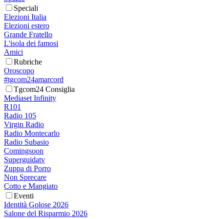
Speciali
Elezioni Italia
Elezioni estero
Grande Fratello
L'isola dei famosi
Amici
Rubriche
Oroscopo
#tgcom24amarcord
Tgcom24 Consiglia
Mediaset Infinity
R101
Radio 105
Virgin Radio
Radio Montecarlo
Radio Subasio
Comingsoon
Superguidatv
Zuppa di Porro
Non Sprecare
Cotto e Mangiato
Eventi
Identità Golose 2026
Salone del Risparmio 2026