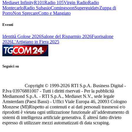
Mediaset Infinity
R101
Radio 105
Virgin Radio
Radio
Montecarlo
Radio Subasio
Comingsoon
Superguidatv
Zuppa di
Porro
Non Sprecare
Cotto e Mangiato
Eventi
Identità Golose 2026
Salone del Risparmio 2026
Fuorisalone
2026
L'Artigiano in Fiera 2025
Seguici su
Copyright © 1999-
2026
RTI S.p.A. Business Digital -
P.Iva 03976881007 - Tutti i diritti riservati - Per la pubblicità
Mediamond S.p.A. - RTI S.p.A., Mediaset N.V., sede legale
Amsterdam (Paesi Bassi) - Uffici Viale Europa 46, 20093 Cologno
Monzese (MI)
Rispetto ai contenuti e ai dati personali trasmessi e/o
riprodotti è vietata ogni utilizzazione funzionale all’addestramento di
sistemi di intelligenza artificiale generativa. È altresì fatto divieto
espresso di utilizzare mezzi automatizzati di data scraping.