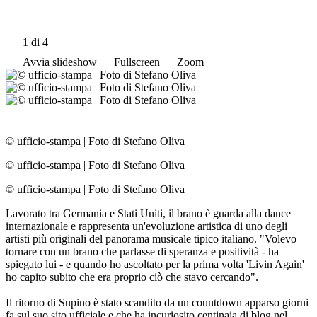
1
di 4
Avvia slideshow
Fullscreen
Zoom
© ufficio-stampa
|
Foto di Stefano Oliva
© ufficio-stampa
|
Foto di Stefano Oliva
© ufficio-stampa
|
Foto di Stefano Oliva
Lavorato tra Germania e Stati Uniti, il brano è guarda alla dance
internazionale e rappresenta un'evoluzione artistica di uno degli
artisti più originali del panorama musicale tipico italiano. "Volevo
tornare con un brano che parlasse di speranza e positività - ha
spiegato lui - e quando ho ascoltato per la prima volta 'Livin Again'
ho capito subito che era proprio ciò che stavo cercando".
Il ritorno di Supino è stato scandito da un countdown apparso giorni
fa sul suo sito ufficiale e che ha incuriosito centinaia di blog nel