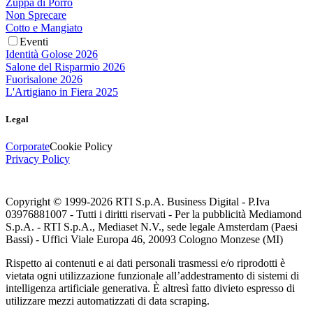
Zuppa di Porro
Non Sprecare
Cotto e Mangiato
Eventi
Identità Golose 2026
Salone del Risparmio 2026
Fuorisalone 2026
L'Artigiano in Fiera 2025
Legal
Corporate
Cookie Policy
Privacy Policy
Copyright © 1999-
2026
RTI S.p.A. Business Digital - P.Iva
03976881007 - Tutti i diritti riservati - Per la pubblicità Mediamond
S.p.A. - RTI S.p.A., Mediaset N.V., sede legale Amsterdam (Paesi
Bassi) - Uffici Viale Europa 46, 20093 Cologno Monzese (MI)
Rispetto ai contenuti e ai dati personali trasmessi e/o riprodotti è
vietata ogni utilizzazione funzionale all’addestramento di sistemi di
intelligenza artificiale generativa. È altresì fatto divieto espresso di
utilizzare mezzi automatizzati di data scraping.