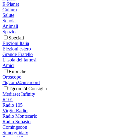
E-Planet
Cultura
Salute
Scuola
Animali
Spazio
Speciali
Elezioni Italia
Elezioni estero
Grande Fratello
L'isola dei famosi
Amici
Rubriche
Oroscopo
#tgcom24amarcord
Tgcom24 Consiglia
Mediaset Infinity
R101
Radio 105
Virgin Radio
Radio Montecarlo
Radio Subasio
Comingsoon
Superguidatv