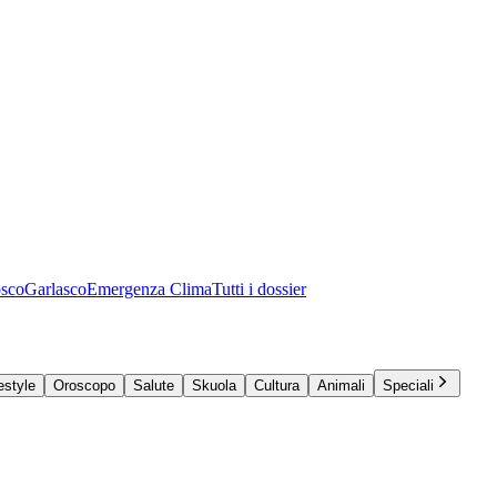
osco
Garlasco
Emergenza Clima
Tutti i dossier
estyle
Oroscopo
Salute
Skuola
Cultura
Animali
Speciali