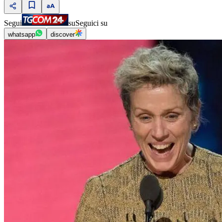
Segui
su
Seguici su
whatsapp
discover