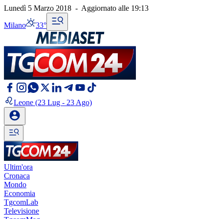
Lunedì 5 Marzo 2018
-
Aggiornato alle
19:13
Milano
33°
Leone
(23 Lug - 23 Ago)
Ultim'ora
Cronaca
Mondo
Economia
TgcomLab
Televisione