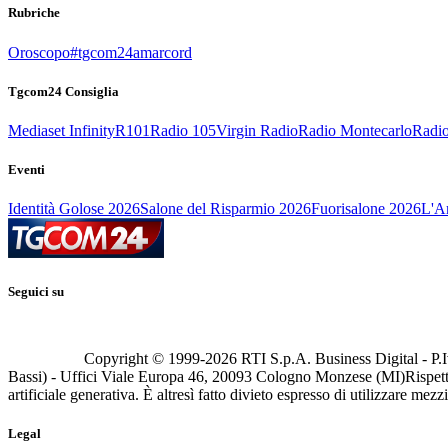
Rubriche
Oroscopo
#tgcom24amarcord
Tgcom24 Consiglia
Mediaset Infinity
R101
Radio 105
Virgin Radio
Radio Montecarlo
Radio
Eventi
Identità Golose 2026
Salone del Risparmio 2026
Fuorisalone 2026
L'Ar
Seguici su
Copyright © 1999-
2026
RTI S.p.A. Business Digital - P.I
Bassi) - Uffici Viale Europa 46, 20093 Cologno Monzese (MI)
Rispett
artificiale generativa. È altresì fatto divieto espresso di utilizzare mez
Legal