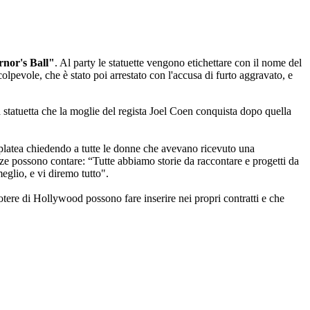
nor's Ball"
. Al party le statuette vengono etichettare con il nome del
olpevole, che è stato poi arrestato con l'accusa di furto aggravato, e
a statuetta che la moglie del regista Joel Coen conquista dopo quella
la platea chiedendo a tutte le donne che avevano ricevuto una
nze possono contare: “Tutte abbiamo storie da raccontare e progetti da
meglio, e vi diremo tutto".
potere di Hollywood possono fare inserire nei propri contratti e che