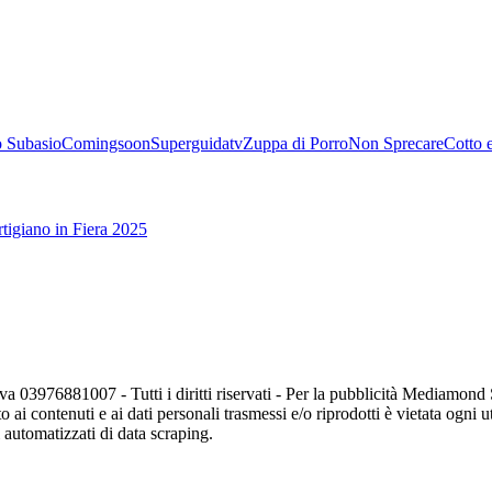
 Subasio
Comingsoon
Superguidatv
Zuppa di Porro
Non Sprecare
Cotto 
tigiano in Fiera 2025
va 03976881007 - Tutti i diritti riservati - Per la pubblicità Mediamon
o ai contenuti e ai dati personali trasmessi e/o riprodotti è vietata ogni 
zi automatizzati di data scraping.