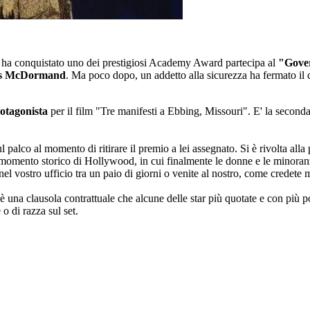
i ha conquistato uno dei prestigiosi Academy Award partecipa al
"Gover
es McDormand
. Ma poco dopo, un addetto alla sicurezza ha fermato il c
rotagonista
per il film "Tre manifesti a Ebbing, Missouri". E' la second
ul palco al momento di ritirare il premio a lei assegnato. Si è rivolta al
are momento storico di Hollywood, in cui finalmente le donne e le minora
 nel vostro ufficio tra un paio di giorni o venite al nostro, come credete 
 è una clausola contrattuale che alcune delle star più quotate e con più 
o di razza sul set.