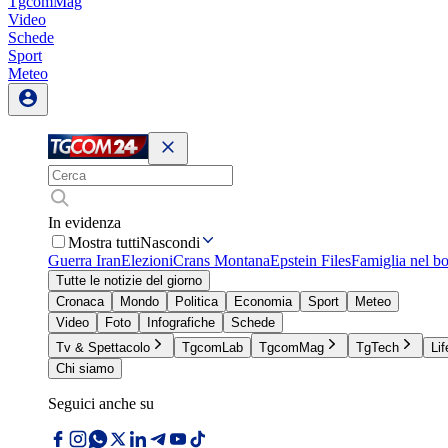
TgcomMag
Video
Schede
Sport
Meteo
In evidenza
Mostra tutti
Nascondi
Guerra Iran
Elezioni
Crans Montana
Epstein Files
Famiglia nel b
Tutte le notizie del giorno
Cronaca
Mondo
Politica
Economia
Sport
Meteo
Video
Foto
Infografiche
Schede
Tv & Spettacolo
TgcomLab
TgcomMag
TgTech
Lif
Chi siamo
Seguici anche su