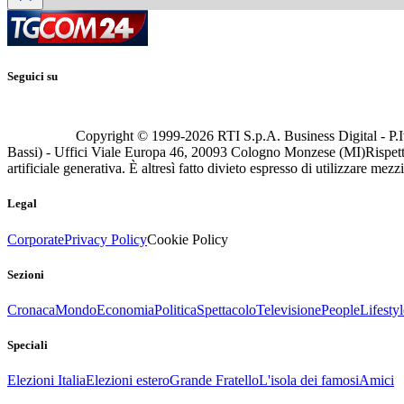
Seguici su
Copyright © 1999-
2026
RTI S.p.A. Business Digital - P.I
Bassi) - Uffici Viale Europa 46, 20093 Cologno Monzese (MI)
Rispett
artificiale generativa. È altresì fatto divieto espresso di utilizzare mez
Legal
Corporate
Privacy Policy
Cookie Policy
Sezioni
Cronaca
Mondo
Economia
Politica
Spettacolo
Televisione
People
Lifestyl
Speciali
Elezioni Italia
Elezioni estero
Grande Fratello
L'isola dei famosi
Amici