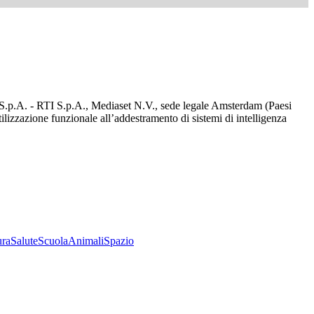
d S.p.A. - RTI S.p.A., Mediaset N.V., sede legale Amsterdam (Paesi
utilizzazione funzionale all’addestramento di sistemi di intelligenza
ura
Salute
Scuola
Animali
Spazio