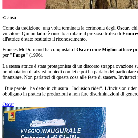
© ansa
Come da tradizione, una volta terminata la cerimonia degli
Oscar
, ch
vincitore. Qui un ladro è riuscito a rubare il prezioso trofeo di
Franc
all'attrice è stato restituito il riconoscimento.
Frances McDormand ha conquistato l'
Oscar come Miglior attrice p
per
"Fargo"
(1996).
La stessa attrice è stata protagonista di un discorso strappa ovazione s
nominatation di alzarsi in piedi con lei e poi ha parlato del particol
finanziare. Non parlateci di questa cosa alle feste di stasera. Invitateci
"Due parole - ha detto in chiusura - Inclusion rider". L'Inclusion rider
obbligano in pratica le produzioni a non fare discriminazioni di genere 
Oscar