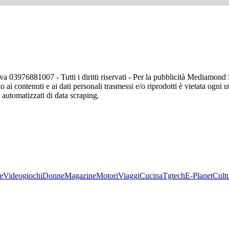
va 03976881007 - Tutti i diritti riservati - Per la pubblicità Mediamon
o ai contenuti e ai dati personali trasmessi e/o riprodotti è vietata ogni 
zi automatizzati di data scraping.
e
Videogiochi
Donne
Magazine
Motori
Viaggi
Cucina
Tgtech
E-Planet
Cult