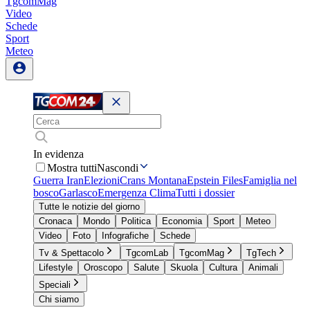
TgcomMag
Video
Schede
Sport
Meteo
In evidenza
Mostra tutti
Nascondi
Guerra Iran
Elezioni
Crans Montana
Epstein Files
Famiglia nel
bosco
Garlasco
Emergenza Clima
Tutti i dossier
Tutte le notizie del giorno
Cronaca
Mondo
Politica
Economia
Sport
Meteo
Video
Foto
Infografiche
Schede
Tv & Spettacolo
TgcomLab
TgcomMag
TgTech
Lifestyle
Oroscopo
Salute
Skuola
Cultura
Animali
Speciali
Chi siamo