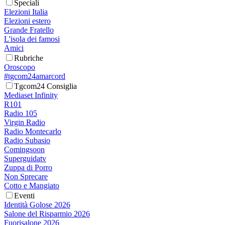
Speciali
Elezioni Italia
Elezioni estero
Grande Fratello
L'isola dei famosi
Amici
Rubriche
Oroscopo
#tgcom24amarcord
Tgcom24 Consiglia
Mediaset Infinity
R101
Radio 105
Virgin Radio
Radio Montecarlo
Radio Subasio
Comingsoon
Superguidatv
Zuppa di Porro
Non Sprecare
Cotto e Mangiato
Eventi
Identità Golose 2026
Salone del Risparmio 2026
Fuorisalone 2026