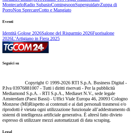
Montecarlo
Radio Subasio
Comingsoon
Superguidatv
Zuppa di
Porro
Non Sprecare
Cotto e Mangiato
Eventi
Identità Golose 2026
Salone del Risparmio 2026
Fuorisalone
2026
L'Artigiano in Fiera 2025
Seguici su
Copyright © 1999-
2026
RTI S.p.A. Business Digital -
P.Iva 03976881007 - Tutti i diritti riservati - Per la pubblicità
Mediamond S.p.A. - RTI S.p.A., Mediaset N.V., sede legale
Amsterdam (Paesi Bassi) - Uffici Viale Europa 46, 20093 Cologno
Monzese (MI)
Rispetto ai contenuti e ai dati personali trasmessi e/o
riprodotti è vietata ogni utilizzazione funzionale all’addestramento di
sistemi di intelligenza artificiale generativa. È altresì fatto divieto
espresso di utilizzare mezzi automatizzati di data scraping.
Legal