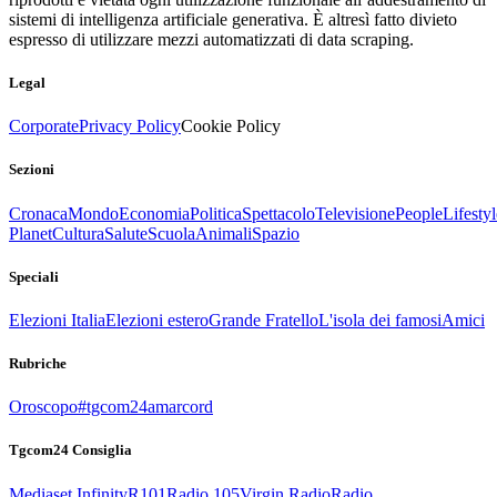
sistemi di intelligenza artificiale generativa. È altresì fatto divieto
espresso di utilizzare mezzi automatizzati di data scraping.
Legal
Corporate
Privacy Policy
Cookie Policy
Sezioni
Cronaca
Mondo
Economia
Politica
Spettacolo
Televisione
People
Lifestyl
Planet
Cultura
Salute
Scuola
Animali
Spazio
Speciali
Elezioni Italia
Elezioni estero
Grande Fratello
L'isola dei famosi
Amici
Rubriche
Oroscopo
#tgcom24amarcord
Tgcom24 Consiglia
Mediaset Infinity
R101
Radio 105
Virgin Radio
Radio