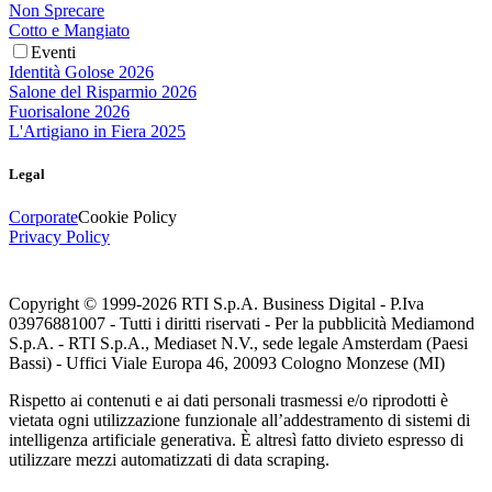
Non Sprecare
Cotto e Mangiato
Eventi
Identità Golose 2026
Salone del Risparmio 2026
Fuorisalone 2026
L'Artigiano in Fiera 2025
Legal
Corporate
Cookie Policy
Privacy Policy
Copyright © 1999-
2026
RTI S.p.A. Business Digital - P.Iva
03976881007 - Tutti i diritti riservati - Per la pubblicità Mediamond
S.p.A. - RTI S.p.A., Mediaset N.V., sede legale Amsterdam (Paesi
Bassi) - Uffici Viale Europa 46, 20093 Cologno Monzese (MI)
Rispetto ai contenuti e ai dati personali trasmessi e/o riprodotti è
vietata ogni utilizzazione funzionale all’addestramento di sistemi di
intelligenza artificiale generativa. È altresì fatto divieto espresso di
utilizzare mezzi automatizzati di data scraping.