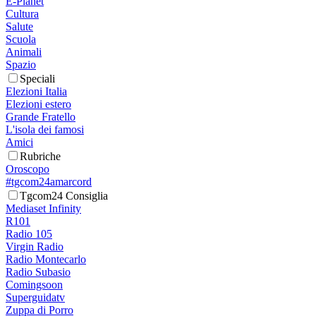
E-Planet
Cultura
Salute
Scuola
Animali
Spazio
Speciali
Elezioni Italia
Elezioni estero
Grande Fratello
L'isola dei famosi
Amici
Rubriche
Oroscopo
#tgcom24amarcord
Tgcom24 Consiglia
Mediaset Infinity
R101
Radio 105
Virgin Radio
Radio Montecarlo
Radio Subasio
Comingsoon
Superguidatv
Zuppa di Porro