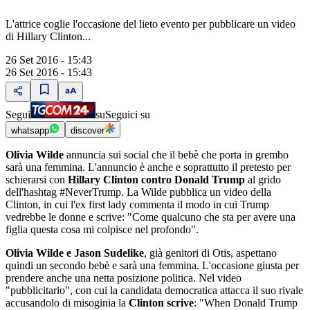
L'attrice coglie l'occasione del lieto evento per pubblicare un video
di Hillary Clinton...
26 Set 2016 - 15:43
26 Set 2016 - 15:43
Segui
su
Seguici su
whatsapp
discover
Olivia Wilde
annuncia sui social che il bebè che porta in grembo
sarà una femmina. L'annuncio è anche e soprattutto il pretesto per
schierarsi con
Hillary Clinton contro Donald Trump
al grido
dell'hashtag #NeverTrump. La Wilde pubblica un video della
Clinton, in cui l'ex first lady commenta il modo in cui Trump
vedrebbe le donne e scrive: "Come qualcuno che sta per avere una
figlia questa cosa mi colpisce nel profondo".
Olivia Wilde e Jason Sudelike
, già genitori di Otis, aspettano
quindi un secondo bebè e sarà una femmina. L'occasione giusta per
prendere anche una netta posizione politica. Nel video
"pubblicitario", con cui la candidata democratica attacca il suo rivale
accusandolo di misoginia la
Clinton scrive
: "When Donald Trump