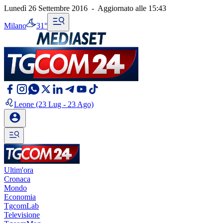
Lunedì 26 Settembre 2016
-
Aggiornato alle
15:43
Milano
31°
Leone
(23 Lug - 23 Ago)
Ultim'ora
Cronaca
Mondo
Economia
TgcomLab
Televisione