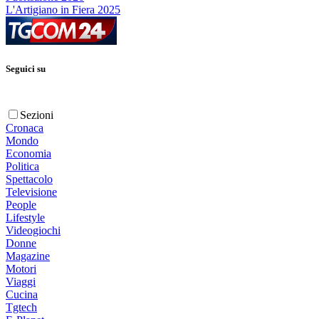
L'Artigiano in Fiera 2025
Seguici su
Sezioni
Cronaca
Mondo
Economia
Politica
Spettacolo
Televisione
People
Lifestyle
Videogiochi
Donne
Magazine
Motori
Viaggi
Cucina
Tgtech