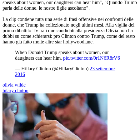
speaks about women, our daughters can hear him", "Quando Trump
parla delle donne, le nostre figlie ascoltano".
La clip contiene tutta una serie di frasi offensive nei confronti delle
donne, che Trump ha collezionato negli ultimi mesi. Alla vigilia del
primo dibattito Tv tra i due candidati alla presidenza Olivia non ha
dubbi su come schierarsi: pro Clinton contro Trump, come del resto
hanno già fatto molte altre star hollywoodiane.
When Donald Trump speaks about women, our
daughters can hear him.
pic.twitter.com/0r1N6R8rV6
— Hillary Clinton (@HillaryClinton)
23 settembre
2016
olivia wilde
hilary clinton