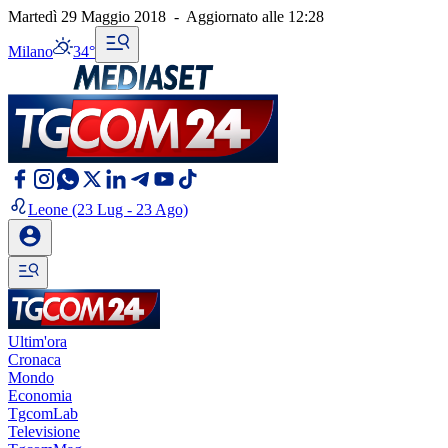
Martedì 29 Maggio 2018
-
Aggiornato alle
12:28
Milano
34°
Leone
(23 Lug - 23 Ago)
Ultim'ora
Cronaca
Mondo
Economia
TgcomLab
Televisione