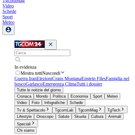
TgcomMag
Video
Schede
Sport
Meteo
In evidenza
Mostra tutti
Nascondi
Guerra Iran
Elezioni
Crans Montana
Epstein Files
Famiglia nel
bosco
Garlasco
Emergenza Clima
Tutti i dossier
Tutte le notizie del giorno
Cronaca
Mondo
Politica
Economia
Sport
Meteo
Video
Foto
Infografiche
Schede
Tv & Spettacolo
TgcomLab
TgcomMag
TgTech
Lifestyle
Oroscopo
Salute
Skuola
Cultura
Animali
Speciali
Chi siamo