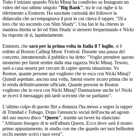
Tutto è iniziato quando Nicki Minaj ha condiviso su Instagram un
video del suo ultimo singolo
"Big Bank"
, tra le cui righe si fa
riferimento a Eminem. Ha suscitato curiosità dei follower la
didascalia che accompagnava il post in cui citava il rapper, "Dì a
loro che sto uscendo con Slim Shady". Una fan le ha chiesto in
maniera diretta se lei ed Slim Shady si stessero frequentando e Nicki
ha risposto di sì, lapidariamente.
Eminem, che
sarà per la prima volta in Italia il 7 luglio
, si è
esibito al Boston Calling Music Festival. Durante una pausa del
concerto, intrattenendo il pubblico ha detto: "Voglio prendere questo
momento per farmi sentire dalla mia ragazza Nicki Minaj. Tesoro,
sarò a casa stasera per cercare di capire questa situazione. Yo
Boston, quante persone qui vogliono che io esca con Nicki Minaj?
Quindi aspettate, ancora una volta, fatemi essere sicuro prima che io
lo renda definitivamente ufficiale. Quante persone in Boston
vogliono che io esca con Nicki Minaj? Dannazione anche io! Nicki
se ricevi il messaggio più tardi scrivimi che ne parliamo".
L'ultimo colpo di questo flirt a distanza l'ha messo a segno la rapper
di Trinidad e Tobago. Dopo l'annuncio social dell'uscita ad agosto
del suo nuovo disco
"Queen"
, tramite un tweet ha rilanciato:
"Abbiamo bisogno di te nell'album Queen. Ecco dove sarà il nostro
primo appuntamento, in studio con me che guardo nei tuoi bellissimi
occhi mentre scrivi i tuoi versi".