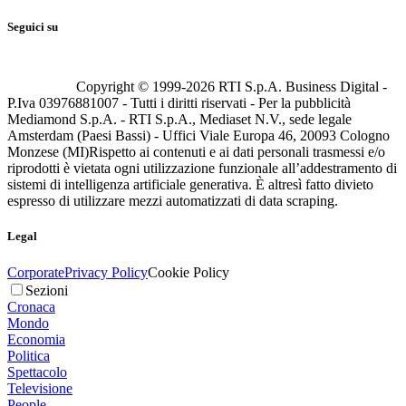
Seguici su
Copyright © 1999-
2026
RTI S.p.A. Business Digital -
P.Iva 03976881007 - Tutti i diritti riservati - Per la pubblicità
Mediamond S.p.A. - RTI S.p.A., Mediaset N.V., sede legale
Amsterdam (Paesi Bassi) - Uffici Viale Europa 46, 20093 Cologno
Monzese (MI)
Rispetto ai contenuti e ai dati personali trasmessi e/o
riprodotti è vietata ogni utilizzazione funzionale all’addestramento di
sistemi di intelligenza artificiale generativa. È altresì fatto divieto
espresso di utilizzare mezzi automatizzati di data scraping.
Legal
Corporate
Privacy Policy
Cookie Policy
Sezioni
Cronaca
Mondo
Economia
Politica
Spettacolo
Televisione
People