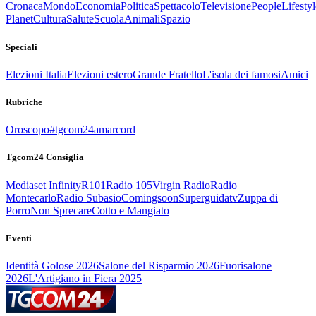
Cronaca
Mondo
Economia
Politica
Spettacolo
Televisione
People
Lifestyl
Planet
Cultura
Salute
Scuola
Animali
Spazio
Speciali
Elezioni Italia
Elezioni estero
Grande Fratello
L'isola dei famosi
Amici
Rubriche
Oroscopo
#tgcom24amarcord
Tgcom24 Consiglia
Mediaset Infinity
R101
Radio 105
Virgin Radio
Radio
Montecarlo
Radio Subasio
Comingsoon
Superguidatv
Zuppa di
Porro
Non Sprecare
Cotto e Mangiato
Eventi
Identità Golose 2026
Salone del Risparmio 2026
Fuorisalone
2026
L'Artigiano in Fiera 2025