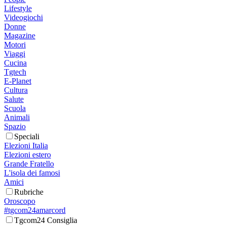
Lifestyle
Videogiochi
Donne
Magazine
Motori
Viaggi
Cucina
Tgtech
E-Planet
Cultura
Salute
Scuola
Animali
Spazio
Speciali
Elezioni Italia
Elezioni estero
Grande Fratello
L'isola dei famosi
Amici
Rubriche
Oroscopo
#tgcom24amarcord
Tgcom24 Consiglia