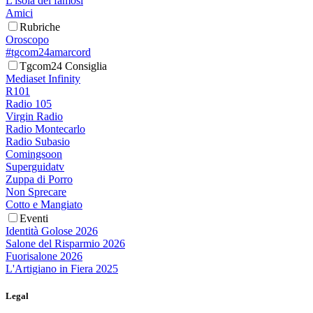
L'isola dei famosi
Amici
Rubriche
Oroscopo
#tgcom24amarcord
Tgcom24 Consiglia
Mediaset Infinity
R101
Radio 105
Virgin Radio
Radio Montecarlo
Radio Subasio
Comingsoon
Superguidatv
Zuppa di Porro
Non Sprecare
Cotto e Mangiato
Eventi
Identità Golose 2026
Salone del Risparmio 2026
Fuorisalone 2026
L'Artigiano in Fiera 2025
Legal