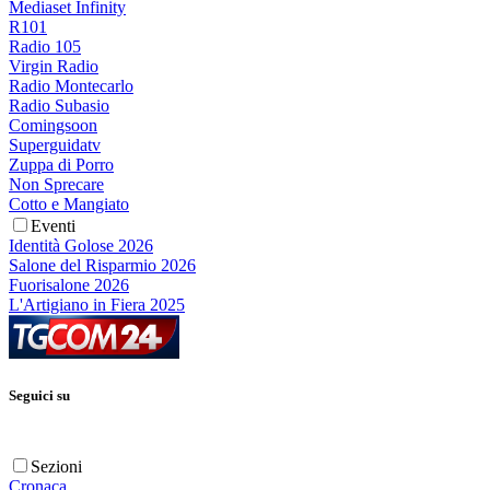
Mediaset Infinity
R101
Radio 105
Virgin Radio
Radio Montecarlo
Radio Subasio
Comingsoon
Superguidatv
Zuppa di Porro
Non Sprecare
Cotto e Mangiato
Eventi
Identità Golose 2026
Salone del Risparmio 2026
Fuorisalone 2026
L'Artigiano in Fiera 2025
Seguici su
Sezioni
Cronaca