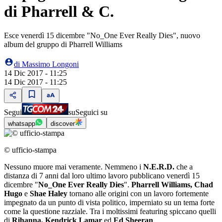
di Pharrell & C.
Esce venerdì 15 dicembre "No_One Ever Really Dies", nuovo
album del gruppo di Pharrell Williams
di
Massimo Longoni
14 Dic 2017 - 11:25
14 Dic 2017 - 11:25
Segui
su
Seguici su
whatsapp
discover
© ufficio-stampa
Nessuno muore mai veramente. Nemmeno i
N.E.R.D.
che a
distanza di 7 anni dal loro ultimo lavoro pubblicano venerdì 15
dicembre "
No_One Ever Really Dies
".
Pharrell Williams, Chad
Hugo
e
Shae Haley
tornano alle origini con un lavoro fortemente
impegnato da un punto di vista politico, imperniato su un tema forte
come la questione razziale. Tra i moltissimi featuring spiccano quelli
di
Rihanna, Kendrick Lamar
ed
Ed Sheeran
.