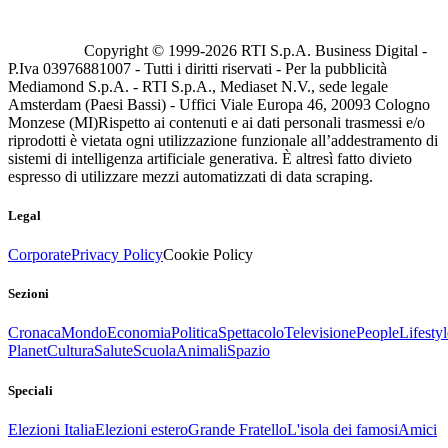
Copyright © 1999-
2026
RTI S.p.A. Business Digital -
P.Iva 03976881007 - Tutti i diritti riservati - Per la pubblicità
Mediamond S.p.A. - RTI S.p.A., Mediaset N.V., sede legale
Amsterdam (Paesi Bassi) - Uffici Viale Europa 46, 20093 Cologno
Monzese (MI)
Rispetto ai contenuti e ai dati personali trasmessi e/o
riprodotti è vietata ogni utilizzazione funzionale all’addestramento di
sistemi di intelligenza artificiale generativa. È altresì fatto divieto
espresso di utilizzare mezzi automatizzati di data scraping.
Legal
Corporate
Privacy Policy
Cookie Policy
Sezioni
Cronaca
Mondo
Economia
Politica
Spettacolo
Televisione
People
Lifestyl
Planet
Cultura
Salute
Scuola
Animali
Spazio
Speciali
Elezioni Italia
Elezioni estero
Grande Fratello
L'isola dei famosi
Amici