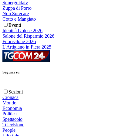
Superguidatv
Zuppa di Porro
Non Sprecare
Cotto e Mangiato
Eventi
Identità Golose 2026
Salone del Risparmio 2026
Fuorisalone 2026
L'Artigiano in Fiera 2025
Seguici su
Sezioni
Cronaca
Mondo
Economia
Politica
Spettacolo
Televisione
People
Lifestyle