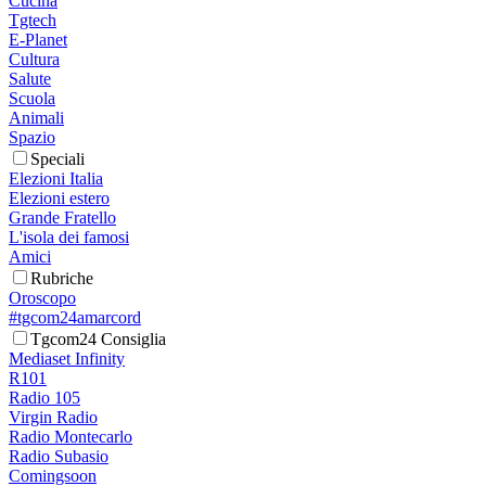
Cucina
Tgtech
E-Planet
Cultura
Salute
Scuola
Animali
Spazio
Speciali
Elezioni Italia
Elezioni estero
Grande Fratello
L'isola dei famosi
Amici
Rubriche
Oroscopo
#tgcom24amarcord
Tgcom24 Consiglia
Mediaset Infinity
R101
Radio 105
Virgin Radio
Radio Montecarlo
Radio Subasio
Comingsoon