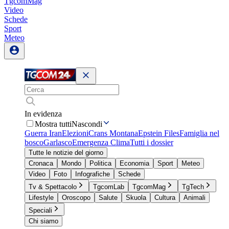
TgcomMag
Video
Schede
Sport
Meteo
In evidenza
Mostra tutti
Nascondi
Guerra Iran
Elezioni
Crans Montana
Epstein Files
Famiglia nel
bosco
Garlasco
Emergenza Clima
Tutti i dossier
Tutte le notizie del giorno
Cronaca
Mondo
Politica
Economia
Sport
Meteo
Video
Foto
Infografiche
Schede
Tv & Spettacolo
TgcomLab
TgcomMag
TgTech
Lifestyle
Oroscopo
Salute
Skuola
Cultura
Animali
Speciali
Chi siamo