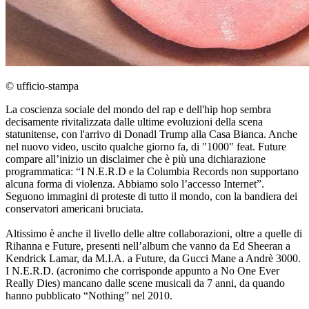
© ufficio-stampa
La coscienza sociale del mondo del rap e dell'hip hop sembra
decisamente rivitalizzata dalle ultime evoluzioni della scena
statunitense, con l'arrivo di Donadl Trump alla Casa Bianca. Anche
nel nuovo video, uscito qualche giorno fa, di "1000" feat. Future
compare all’inizio un disclaimer che è più una dichiarazione
programmatica: “I N.E.R.D e la Columbia Records non supportano
alcuna forma di violenza. Abbiamo solo l’accesso Internet”.
Seguono immagini di proteste di tutto il mondo, con la bandiera dei
conservatori americani bruciata.
Altissimo è anche il livello delle altre collaborazioni, oltre a quelle di
Rihanna e Future, presenti nell’album che vanno da Ed Sheeran a
Kendrick Lamar, da M.I.A. a Future, da Gucci Mane a Andrè 3000.
I N.E.R.D. (acronimo che corrisponde appunto a No One Ever
Really Dies) mancano dalle scene musicali da 7 anni, da quando
hanno pubblicato “Nothing” nel 2010.