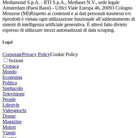
Mediamond S.p.A. - RTI S.p.A., Mediaset N.V., sede legale
Amsterdam (Paesi Bassi) - Uffici Viale Europa 46, 20093 Cologno
Monzese (MI)
Rispetto ai contenuti e ai dati personali trasmessi e/o
riprodotti è vietata ogni utilizzazione funzionale all’addestramento di
sistemi di intelligenza artificiale generativa. È altresì fatto divieto
espresso di utilizzare mezzi automatizzati di data scraping.
Legal
Corporate
Privacy Policy
Cookie Policy
Sezioni
Cronaca
Mondo
Economia
Politica
Spettacolo
Televisione
People
Lifestyle
Videogiochi
Donne
Magazine
Motori
Viaggi