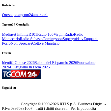
Rubriche
Oroscopo
#tgcom24amarcord
Tgcom24 Consiglia
Mediaset Infinity
R101
Radio 105
Virgin Radio
Radio
Montecarlo
Radio Subasio
Comingsoon
Superguidatv
Zuppa di
Porro
Non Sprecare
Cotto e Mangiato
Eventi
Identità Golose 2026
Salone del Risparmio 2026
Fuorisalone
2026
L'Artigiano in Fiera 2025
Seguici su
Copyright © 1999-
2026
RTI S.p.A. Business Digital -
P.Iva 03976881007 - Tutti i diritti riservati - Per la pubblicità