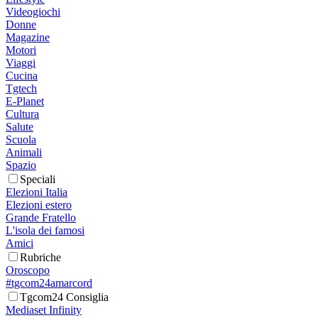
Videogiochi
Donne
Magazine
Motori
Viaggi
Cucina
Tgtech
E-Planet
Cultura
Salute
Scuola
Animali
Spazio
Speciali
Elezioni Italia
Elezioni estero
Grande Fratello
L'isola dei famosi
Amici
Rubriche
Oroscopo
#tgcom24amarcord
Tgcom24 Consiglia
Mediaset Infinity