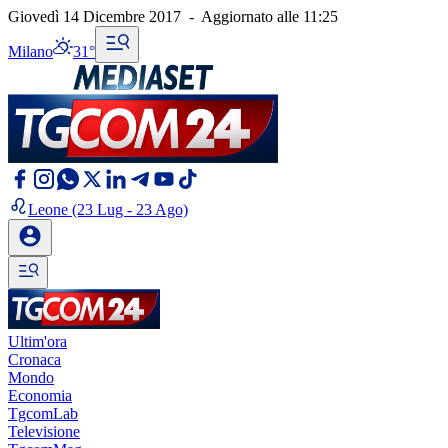
Giovedì 14 Dicembre 2017
-
Aggiornato alle
11:25
Milano
31°
Leone
(23 Lug - 23 Ago)
Ultim'ora
Cronaca
Mondo
Economia
TgcomLab
Televisione