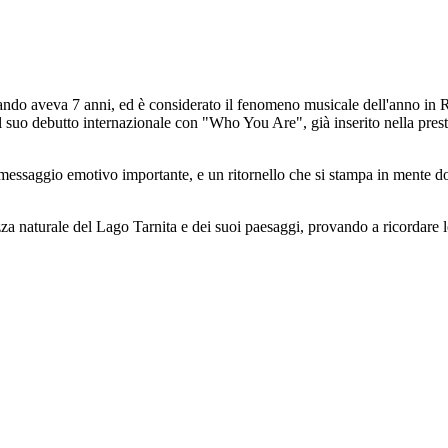
uando aveva 7 anni, ed è considerato il fenomeno musicale dell'anno in 
 il suo debutto internazionale con "Who You Are", già inserito nella pre
aggio emotivo importante, e un ritornello che si stampa in mente dopo i
ellezza naturale del Lago Tarnita e dei suoi paesaggi, provando a ricordar