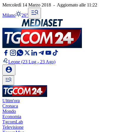
Mercoledì 14 Marzo 2018
-
Aggiornato alle
11:22
Milano
26°
Leone
(23 Lug - 23 Ago)
Ultim'ora
Cronaca
Mondo
Economia
TgcomLab
Televisione