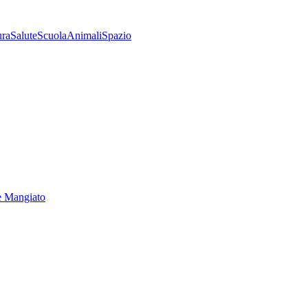
ura
Salute
Scuola
Animali
Spazio
e Mangiato