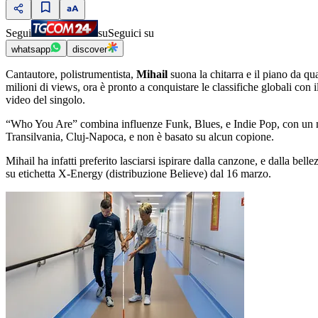
Segui
su
Seguici su
whatsapp
discover
Cantautore, polistrumentista,
Mihail
suona la chitarra e il piano da q
milioni di views, ora è pronto a conquistare le classifiche globali con
video del singolo.
“Who You Are” combina influenze Funk, Blues, e Indie Pop, con un mess
Transilvania, Cluj-Napoca, e non è basato su alcun copione.
Mihail ha infatti preferito lasciarsi ispirare dalla canzone, e dalla b
su etichetta X-Energy (distribuzione Believe) dal 16 marzo.