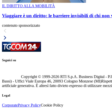
IL DIRITTO ALLA MOBILITÀ
Viaggiare è un diritto: le barriere invisibili di chi non
contenuto sponsorizzato
Seguici su
Copyright © 1999-
2026
RTI S.p.A. Business Digital - P.I
Bassi) - Uffici Viale Europa 46, 20093 Cologno Monzese (MI)
Rispett
artificiale generativa. È altresì fatto divieto espresso di utilizzare mez
Legal
Corporate
Privacy Policy
Cookie Policy