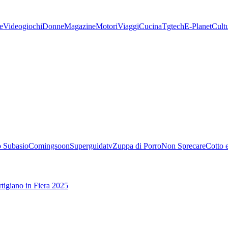
e
Videogiochi
Donne
Magazine
Motori
Viaggi
Cucina
Tgtech
E-Planet
Cult
 Subasio
Comingsoon
Superguidatv
Zuppa di Porro
Non Sprecare
Cotto 
tigiano in Fiera 2025