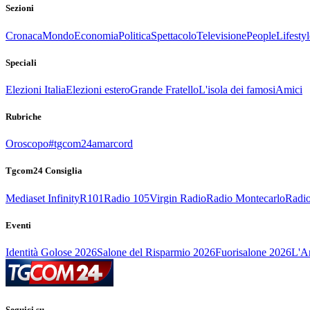
Sezioni
Cronaca
Mondo
Economia
Politica
Spettacolo
Televisione
People
Lifestyl
Speciali
Elezioni Italia
Elezioni estero
Grande Fratello
L'isola dei famosi
Amici
Rubriche
Oroscopo
#tgcom24amarcord
Tgcom24 Consiglia
Mediaset Infinity
R101
Radio 105
Virgin Radio
Radio Montecarlo
Radio
Eventi
Identità Golose 2026
Salone del Risparmio 2026
Fuorisalone 2026
L'Ar
Seguici su