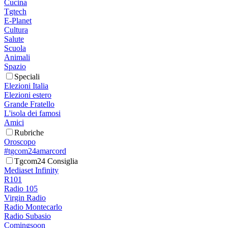
Cucina
Tgtech
E-Planet
Cultura
Salute
Scuola
Animali
Spazio
Speciali
Elezioni Italia
Elezioni estero
Grande Fratello
L'isola dei famosi
Amici
Rubriche
Oroscopo
#tgcom24amarcord
Tgcom24 Consiglia
Mediaset Infinity
R101
Radio 105
Virgin Radio
Radio Montecarlo
Radio Subasio
Comingsoon