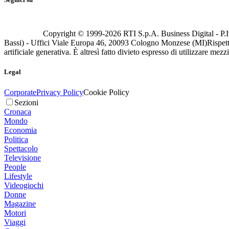
Copyright © 1999-
2026
RTI S.p.A. Business Digital - P.I
Bassi) - Uffici Viale Europa 46, 20093 Cologno Monzese (MI)
Rispett
artificiale generativa. È altresì fatto divieto espresso di utilizzare mez
Legal
Corporate
Privacy Policy
Cookie Policy
Sezioni
Cronaca
Mondo
Economia
Politica
Spettacolo
Televisione
People
Lifestyle
Videogiochi
Donne
Magazine
Motori
Viaggi