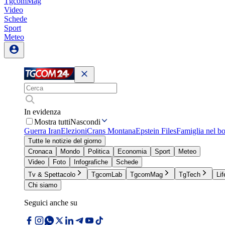
TgcomMag
Video
Schede
Sport
Meteo
In evidenza
Mostra tutti
Nascondi
Guerra Iran
Elezioni
Crans Montana
Epstein Files
Famiglia nel b
Tutte le notizie del giorno
Cronaca
Mondo
Politica
Economia
Sport
Meteo
Video
Foto
Infografiche
Schede
Tv & Spettacolo
TgcomLab
TgcomMag
TgTech
Lif
Chi siamo
Seguici anche su