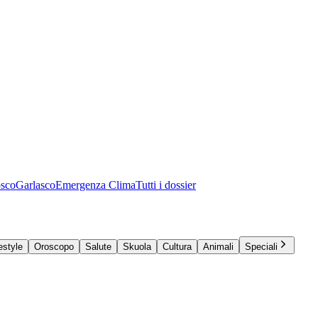
osco
Garlasco
Emergenza Clima
Tutti i dossier
estyle
Oroscopo
Salute
Skuola
Cultura
Animali
Speciali