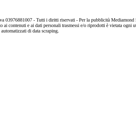
va 03976881007 - Tutti i diritti riservati - Per la pubblicità Mediamon
o ai contenuti e ai dati personali trasmessi e/o riprodotti è vietata ogni 
zi automatizzati di data scraping.