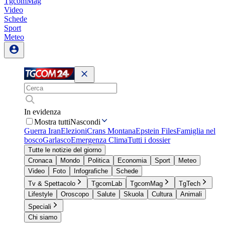
TgcomMag
Video
Schede
Sport
Meteo
In evidenza
Mostra tutti
Nascondi
Guerra Iran
Elezioni
Crans Montana
Epstein Files
Famiglia nel
bosco
Garlasco
Emergenza Clima
Tutti i dossier
Tutte le notizie del giorno
Cronaca
Mondo
Politica
Economia
Sport
Meteo
Video
Foto
Infografiche
Schede
Tv & Spettacolo
TgcomLab
TgcomMag
TgTech
Lifestyle
Oroscopo
Salute
Skuola
Cultura
Animali
Speciali
Chi siamo