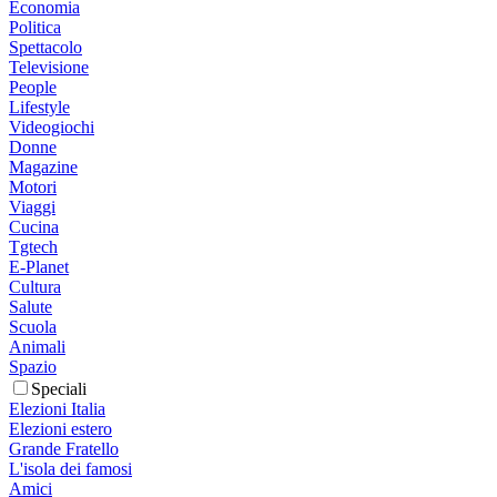
Economia
Politica
Spettacolo
Televisione
People
Lifestyle
Videogiochi
Donne
Magazine
Motori
Viaggi
Cucina
Tgtech
E-Planet
Cultura
Salute
Scuola
Animali
Spazio
Speciali
Elezioni Italia
Elezioni estero
Grande Fratello
L'isola dei famosi
Amici