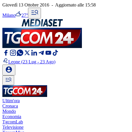
Giovedì 13 Ottobre 2016
-
Aggiornato alle
15:58
Milano
27°
Leone
(23 Lug - 23 Ago)
Ultim'ora
Cronaca
Mondo
Economia
TgcomLab
Televisione