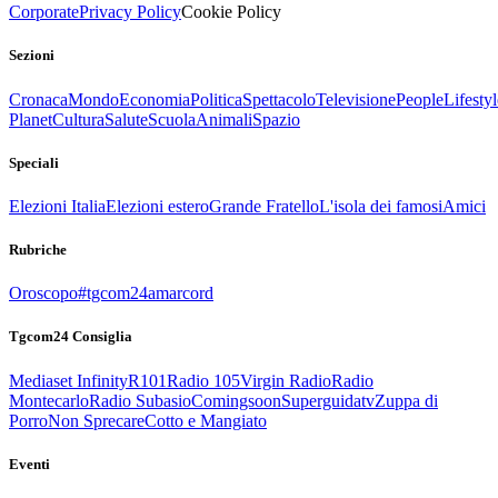
Corporate
Privacy Policy
Cookie Policy
Sezioni
Cronaca
Mondo
Economia
Politica
Spettacolo
Televisione
People
Lifestyl
Planet
Cultura
Salute
Scuola
Animali
Spazio
Speciali
Elezioni Italia
Elezioni estero
Grande Fratello
L'isola dei famosi
Amici
Rubriche
Oroscopo
#tgcom24amarcord
Tgcom24 Consiglia
Mediaset Infinity
R101
Radio 105
Virgin Radio
Radio
Montecarlo
Radio Subasio
Comingsoon
Superguidatv
Zuppa di
Porro
Non Sprecare
Cotto e Mangiato
Eventi