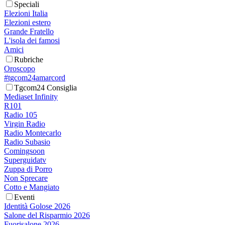
Speciali
Elezioni Italia
Elezioni estero
Grande Fratello
L'isola dei famosi
Amici
Rubriche
Oroscopo
#tgcom24amarcord
Tgcom24 Consiglia
Mediaset Infinity
R101
Radio 105
Virgin Radio
Radio Montecarlo
Radio Subasio
Comingsoon
Superguidatv
Zuppa di Porro
Non Sprecare
Cotto e Mangiato
Eventi
Identità Golose 2026
Salone del Risparmio 2026
Fuorisalone 2026