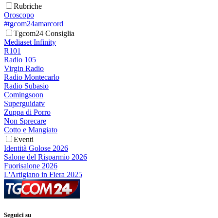
Rubriche
Oroscopo
#tgcom24amarcord
Tgcom24 Consiglia
Mediaset Infinity
R101
Radio 105
Virgin Radio
Radio Montecarlo
Radio Subasio
Comingsoon
Superguidatv
Zuppa di Porro
Non Sprecare
Cotto e Mangiato
Eventi
Identità Golose 2026
Salone del Risparmio 2026
Fuorisalone 2026
L'Artigiano in Fiera 2025
Seguici su