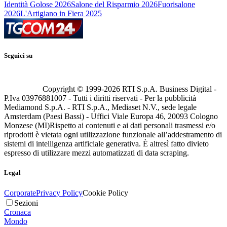
Identità Golose 2026
Salone del Risparmio 2026
Fuorisalone
2026
L'Artigiano in Fiera 2025
Seguici su
Copyright © 1999-
2026
RTI S.p.A. Business Digital -
P.Iva 03976881007 - Tutti i diritti riservati - Per la pubblicità
Mediamond S.p.A. - RTI S.p.A., Mediaset N.V., sede legale
Amsterdam (Paesi Bassi) - Uffici Viale Europa 46, 20093 Cologno
Monzese (MI)
Rispetto ai contenuti e ai dati personali trasmessi e/o
riprodotti è vietata ogni utilizzazione funzionale all’addestramento di
sistemi di intelligenza artificiale generativa. È altresì fatto divieto
espresso di utilizzare mezzi automatizzati di data scraping.
Legal
Corporate
Privacy Policy
Cookie Policy
Sezioni
Cronaca
Mondo