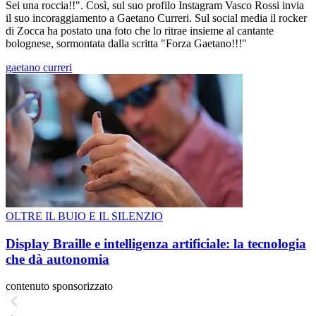
Sei una roccia!!". Così, sul suo profilo Instagram Vasco Rossi invia
il suo incoraggiamento a Gaetano Curreri. Sul social media il rocker
di Zocca ha postato una foto che lo ritrae insieme al cantante
bolognese, sormontata dalla scritta "Forza Gaetano!!!"
gaetano curreri
OLTRE IL BUIO E IL SILENZIO
Display Braille e intelligenza artificiale: la tecnologia
che dà autonomia
contenuto sponsorizzato