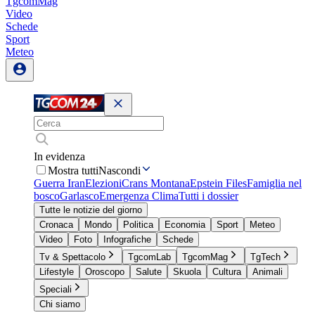
TgcomMag
Video
Schede
Sport
Meteo
In evidenza
Mostra tutti
Nascondi
Guerra Iran
Elezioni
Crans Montana
Epstein Files
Famiglia nel
bosco
Garlasco
Emergenza Clima
Tutti i dossier
Tutte le notizie del giorno
Cronaca
Mondo
Politica
Economia
Sport
Meteo
Video
Foto
Infografiche
Schede
Tv & Spettacolo
TgcomLab
TgcomMag
TgTech
Lifestyle
Oroscopo
Salute
Skuola
Cultura
Animali
Speciali
Chi siamo