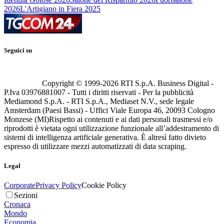
2026
L'Artigiano in Fiera 2025
Seguici su
Copyright © 1999-
2026
RTI S.p.A. Business Digital -
P.Iva 03976881007 - Tutti i diritti riservati - Per la pubblicità
Mediamond S.p.A. - RTI S.p.A., Mediaset N.V., sede legale
Amsterdam (Paesi Bassi) - Uffici Viale Europa 46, 20093 Cologno
Monzese (MI)
Rispetto ai contenuti e ai dati personali trasmessi e/o
riprodotti è vietata ogni utilizzazione funzionale all’addestramento di
sistemi di intelligenza artificiale generativa. È altresì fatto divieto
espresso di utilizzare mezzi automatizzati di data scraping.
Legal
Corporate
Privacy Policy
Cookie Policy
Sezioni
Cronaca
Mondo
Economia