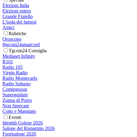
Elezioni Italia
Elezioni estero
Grande Fratello
L'isola dei famosi
Amici
Rubriche
Oroscopo
#tgcom24amarcord
Tgcom24 Consiglia
Mediaset Infinity
R101
Radio 105
Virgin Radio
Radio Montecarlo
Radio Subasio
Comingsoon
Superguidatv
Zuppa di Porro
Non Sprecare
Cotto e Mangiato
Eventi
Identità Golose 2026
Salone del Risparmio 2026
Fuorisalone 2026