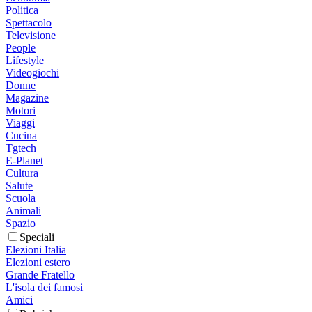
Politica
Spettacolo
Televisione
People
Lifestyle
Videogiochi
Donne
Magazine
Motori
Viaggi
Cucina
Tgtech
E-Planet
Cultura
Salute
Scuola
Animali
Spazio
Speciali
Elezioni Italia
Elezioni estero
Grande Fratello
L'isola dei famosi
Amici