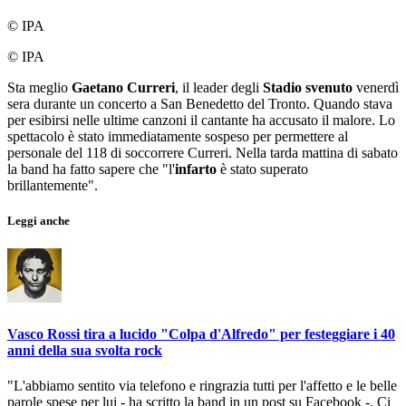
© IPA
© IPA
Sta meglio
Gaetano Curreri
, il leader degli
Stadio svenuto
venerdì
sera durante un concerto a San Benedetto del Tronto. Quando stava
per esibirsi nelle ultime canzoni il cantante ha accusato il malore. Lo
spettacolo è stato immediatamente sospeso per permettere al
personale del 118 di soccorrere Curreri. Nella tarda mattina di sabato
la band ha fatto sapere che "l'
infarto
è stato superato
brillantemente".
Leggi anche
Vasco Rossi tira a lucido "Colpa d'Alfredo" per festeggiare i 40
anni della sua svolta rock
"L'abbiamo sentito via telefono e ringrazia tutti per l'affetto e le belle
parole spese per lui - ha scritto la band in un post su Facebook -. Ci