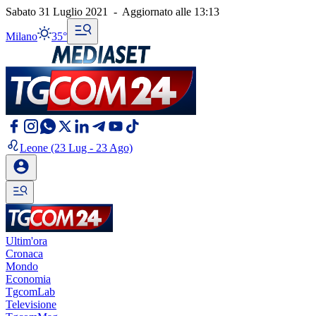
Sabato 31 Luglio 2021
-
Aggiornato alle
13:13
Milano
35°
Leone
(23 Lug - 23 Ago)
Ultim'ora
Cronaca
Mondo
Economia
TgcomLab
Televisione