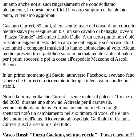
uniamo anche noi ai suoi ringraziamenti che condividiamo
pienamente, in queste ore difficili il vostro supporto ci ha aiutato
tanto, vi teniamo aggiornati"
Gaetano Curreri, 69 anni, si era sentito male nel corso di un concerto
mentre stava per eseguire un bis, un suo cavallo di battaglia, ovvero
"Piazza Grande" dell'amico Lucio Dalla. A un certo punto non è più
riuscito a leggere il testo della canzone dal leggìo e si è accasciato. I
suoi amici e compagni musicisti lo hanno abbracciato al volo. Alcuni
medici presenti tra il pubblico sono immediatamente saliti sul palco
per i primi soccorsi e poi la corsa all'ospedale Mazzone di Ascoli
Piceno.
In un primo momento gli Stadio, attraverso Facebook, avevano fatto
sapere che Curreri era ricoverato in terapia intensiva in condizioni
stabili.
Non è la prima volta che Curreri si sente male sul palco. L'1 marzo
del 2003, durante uno show ad Acireale per il carnevale,
venne colpito da un ictus. Fortunatamente un medico tra gli
spettatori notò un cambiamento nel suo timbro di voce, che è uno
dei sintomi dell'ictus. Ricoverato all'ospedale Garibaldi di Catania
Curreri riuscì a ristabilirisi del tutto.
Vasco Rossi: "Forza Gaetano, sei una roccia"
"Forza Gaetano!!!