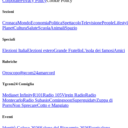
Corporate
Privacy Policy
Cookie Policy
Sezioni
Cronaca
Mondo
Economia
Politica
Spettacolo
Televisione
People
Lifestyl
Planet
Cultura
Salute
Scuola
Animali
Spazio
Speciali
Elezioni Italia
Elezioni estero
Grande Fratello
L'isola dei famosi
Amici
Rubriche
Oroscopo
#tgcom24amarcord
Tgcom24 Consiglia
Mediaset Infinity
R101
Radio 105
Virgin Radio
Radio
Montecarlo
Radio Subasio
Comingsoon
Superguidatv
Zuppa di
Porro
Non Sprecare
Cotto e Mangiato
Eventi
Identità Golose 2026
Salone del Risparmio 2026
Fuorisalone