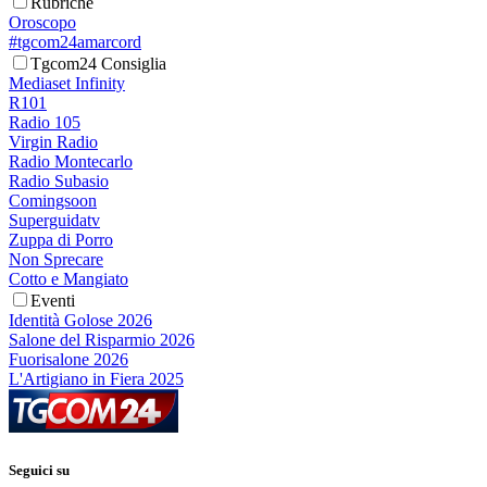
Rubriche
Oroscopo
#tgcom24amarcord
Tgcom24 Consiglia
Mediaset Infinity
R101
Radio 105
Virgin Radio
Radio Montecarlo
Radio Subasio
Comingsoon
Superguidatv
Zuppa di Porro
Non Sprecare
Cotto e Mangiato
Eventi
Identità Golose 2026
Salone del Risparmio 2026
Fuorisalone 2026
L'Artigiano in Fiera 2025
Seguici su