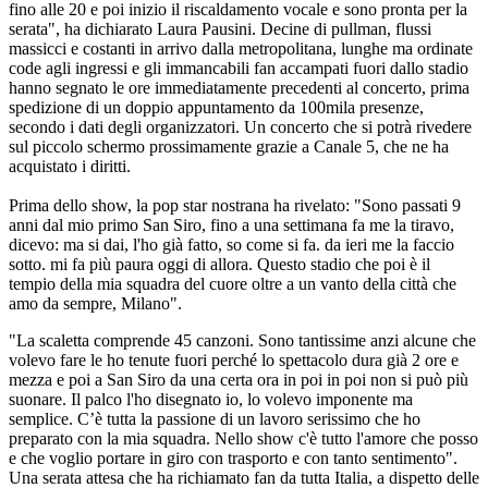
fino alle 20 e poi inizio il riscaldamento vocale e sono pronta per la
serata", ha dichiarato Laura Pausini. Decine di pullman, flussi
massicci e costanti in arrivo dalla metropolitana, lunghe ma ordinate
code agli ingressi e gli immancabili fan accampati fuori dallo stadio
hanno segnato le ore immediatamente precedenti al concerto, prima
spedizione di un doppio appuntamento da 100mila presenze,
secondo i dati degli organizzatori. Un concerto che si potrà rivedere
sul piccolo schermo prossimamente grazie a Canale 5, che ne ha
acquistato i diritti.
Prima dello show, la pop star nostrana ha rivelato: "Sono passati 9
anni dal mio primo San Siro, fino a una settimana fa me la tiravo,
dicevo: ma si dai, l'ho già fatto, so come si fa. da ieri me la faccio
sotto. mi fa più paura oggi di allora. Questo stadio che poi è il
tempio della mia squadra del cuore oltre a un vanto della città che
amo da sempre, Milano".
"La scaletta comprende 45 canzoni. Sono tantissime anzi alcune che
volevo fare le ho tenute fuori perché lo spettacolo dura già 2 ore e
mezza e poi a San Siro da una certa ora in poi in poi non si può più
suonare. Il palco l'ho disegnato io, lo volevo imponente ma
semplice. C’è tutta la passione di un lavoro serissimo che ho
preparato con la mia squadra. Nello show c'è tutto l'amore che posso
e che voglio portare in giro con trasporto e con tanto sentimento".
Una serata attesa che ha richiamato fan da tutta Italia, a dispetto delle