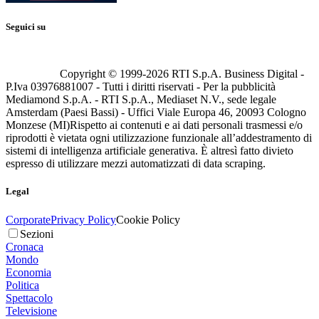
Seguici su
Copyright © 1999-
2026
RTI S.p.A. Business Digital -
P.Iva 03976881007 - Tutti i diritti riservati - Per la pubblicità
Mediamond S.p.A. - RTI S.p.A., Mediaset N.V., sede legale
Amsterdam (Paesi Bassi) - Uffici Viale Europa 46, 20093 Cologno
Monzese (MI)
Rispetto ai contenuti e ai dati personali trasmessi e/o
riprodotti è vietata ogni utilizzazione funzionale all’addestramento di
sistemi di intelligenza artificiale generativa. È altresì fatto divieto
espresso di utilizzare mezzi automatizzati di data scraping.
Legal
Corporate
Privacy Policy
Cookie Policy
Sezioni
Cronaca
Mondo
Economia
Politica
Spettacolo
Televisione