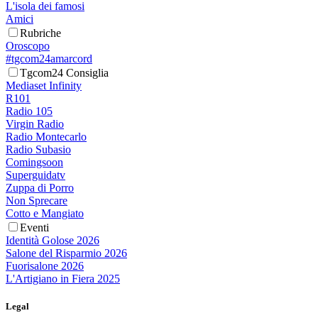
L'isola dei famosi
Amici
Rubriche
Oroscopo
#tgcom24amarcord
Tgcom24 Consiglia
Mediaset Infinity
R101
Radio 105
Virgin Radio
Radio Montecarlo
Radio Subasio
Comingsoon
Superguidatv
Zuppa di Porro
Non Sprecare
Cotto e Mangiato
Eventi
Identità Golose 2026
Salone del Risparmio 2026
Fuorisalone 2026
L'Artigiano in Fiera 2025
Legal