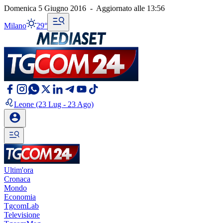
Domenica 5 Giugno 2016
-
Aggiornato alle
13:56
Milano
29°
Leone
(23 Lug - 23 Ago)
Ultim'ora
Cronaca
Mondo
Economia
TgcomLab
Televisione