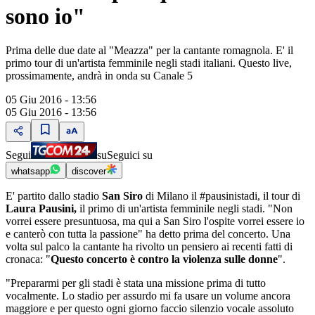
sono io"
Prima delle due date al "Meazza" per la cantante romagnola. E' il
primo tour di un'artista femminile negli stadi italiani. Questo live,
prossimamente, andrà in onda su Canale 5
05 Giu 2016 - 13:56
05 Giu 2016 - 13:56
Segui
su
Seguici su
whatsapp
discover
E' partito dallo stadio
San Siro
di Milano il #pausinistadi, il tour di
Laura Pausini,
il primo di un'artista femminile negli stadi. "Non
vorrei essere presuntuosa, ma qui a San Siro l'ospite vorrei essere io
e canterò con tutta la passione" ha detto prima del concerto. Una
volta sul palco la cantante ha rivolto un pensiero ai recenti fatti di
cronaca: "
Questo concerto è contro la violenza sulle donne
".
"Prepararmi per gli stadi è stata una missione prima di tutto
vocalmente. Lo stadio per assurdo mi fa usare un volume ancora
maggiore e per questo ogni giorno faccio silenzio vocale assoluto