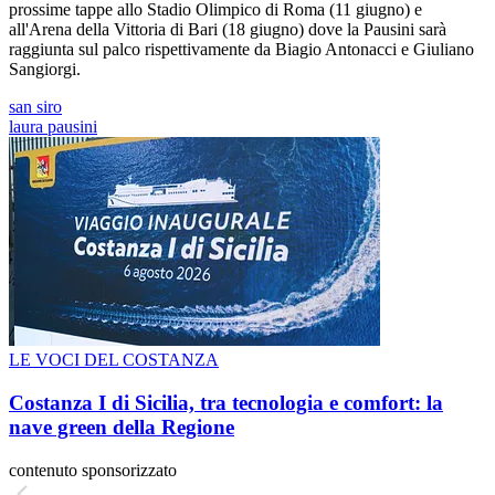
prossime tappe allo Stadio Olimpico di Roma (11 giugno) e
all'Arena della Vittoria di Bari (18 giugno) dove la Pausini sarà
raggiunta sul palco rispettivamente da Biagio Antonacci e Giuliano
Sangiorgi.
san siro
laura pausini
LE VOCI DEL COSTANZA
Costanza I di Sicilia, tra tecnologia e comfort: la
nave green della Regione
contenuto sponsorizzato