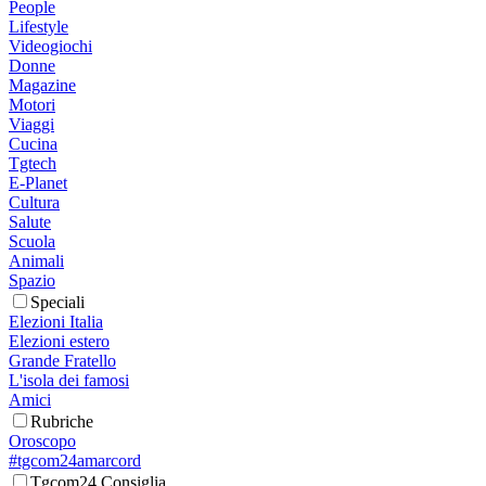
People
Lifestyle
Videogiochi
Donne
Magazine
Motori
Viaggi
Cucina
Tgtech
E-Planet
Cultura
Salute
Scuola
Animali
Spazio
Speciali
Elezioni Italia
Elezioni estero
Grande Fratello
L'isola dei famosi
Amici
Rubriche
Oroscopo
#tgcom24amarcord
Tgcom24 Consiglia