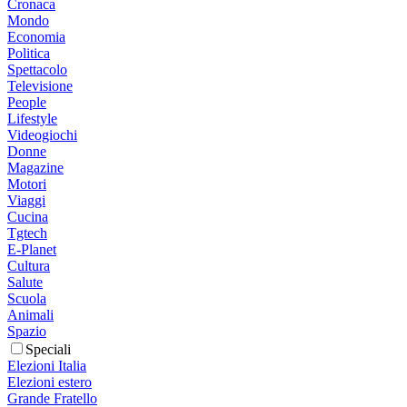
Cronaca
Mondo
Economia
Politica
Spettacolo
Televisione
People
Lifestyle
Videogiochi
Donne
Magazine
Motori
Viaggi
Cucina
Tgtech
E-Planet
Cultura
Salute
Scuola
Animali
Spazio
Speciali
Elezioni Italia
Elezioni estero
Grande Fratello