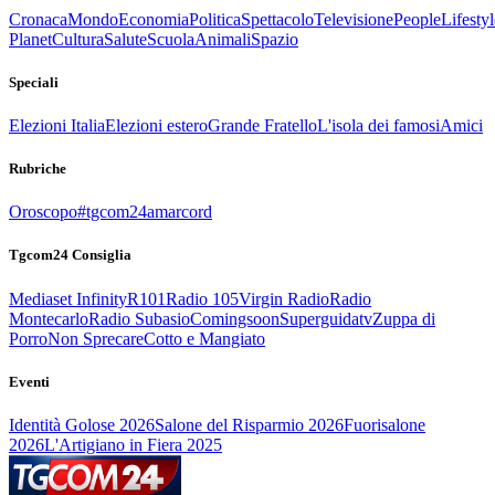
Cronaca
Mondo
Economia
Politica
Spettacolo
Televisione
People
Lifestyl
Planet
Cultura
Salute
Scuola
Animali
Spazio
Speciali
Elezioni Italia
Elezioni estero
Grande Fratello
L'isola dei famosi
Amici
Rubriche
Oroscopo
#tgcom24amarcord
Tgcom24 Consiglia
Mediaset Infinity
R101
Radio 105
Virgin Radio
Radio
Montecarlo
Radio Subasio
Comingsoon
Superguidatv
Zuppa di
Porro
Non Sprecare
Cotto e Mangiato
Eventi
Identità Golose 2026
Salone del Risparmio 2026
Fuorisalone
2026
L'Artigiano in Fiera 2025