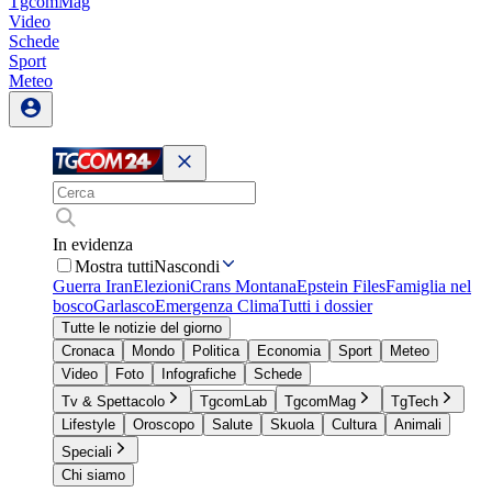
TgcomMag
Video
Schede
Sport
Meteo
In evidenza
Mostra tutti
Nascondi
Guerra Iran
Elezioni
Crans Montana
Epstein Files
Famiglia nel
bosco
Garlasco
Emergenza Clima
Tutti i dossier
Tutte le notizie del giorno
Cronaca
Mondo
Politica
Economia
Sport
Meteo
Video
Foto
Infografiche
Schede
Tv & Spettacolo
TgcomLab
TgcomMag
TgTech
Lifestyle
Oroscopo
Salute
Skuola
Cultura
Animali
Speciali
Chi siamo