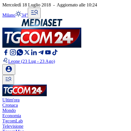
Mercoledì 18 Luglio 2018
-
Aggiornato alle
10:24
Milano
34°
Leone
(23 Lug - 23 Ago)
Ultim'ora
Cronaca
Mondo
Economia
TgcomLab
Televisione