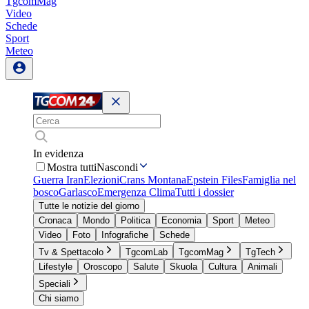
TgcomMag
Video
Schede
Sport
Meteo
In evidenza
Mostra tutti
Nascondi
Guerra Iran
Elezioni
Crans Montana
Epstein Files
Famiglia nel
bosco
Garlasco
Emergenza Clima
Tutti i dossier
Tutte le notizie del giorno
Cronaca
Mondo
Politica
Economia
Sport
Meteo
Video
Foto
Infografiche
Schede
Tv & Spettacolo
TgcomLab
TgcomMag
TgTech
Lifestyle
Oroscopo
Salute
Skuola
Cultura
Animali
Speciali
Chi siamo