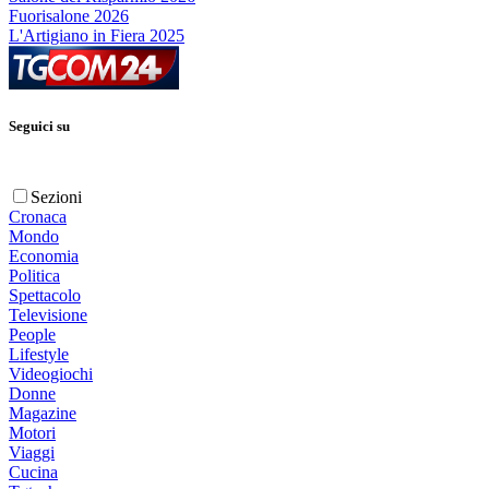
Fuorisalone 2026
L'Artigiano in Fiera 2025
Seguici su
Sezioni
Cronaca
Mondo
Economia
Politica
Spettacolo
Televisione
People
Lifestyle
Videogiochi
Donne
Magazine
Motori
Viaggi
Cucina