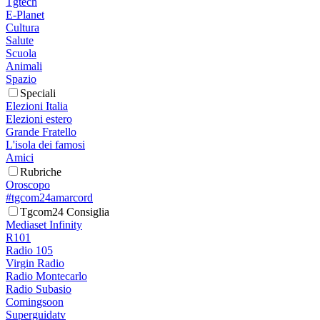
Tgtech
E-Planet
Cultura
Salute
Scuola
Animali
Spazio
Speciali
Elezioni Italia
Elezioni estero
Grande Fratello
L'isola dei famosi
Amici
Rubriche
Oroscopo
#tgcom24amarcord
Tgcom24 Consiglia
Mediaset Infinity
R101
Radio 105
Virgin Radio
Radio Montecarlo
Radio Subasio
Comingsoon
Superguidatv