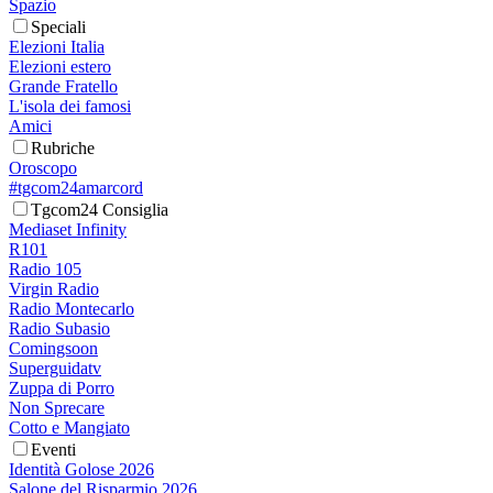
Spazio
Speciali
Elezioni Italia
Elezioni estero
Grande Fratello
L'isola dei famosi
Amici
Rubriche
Oroscopo
#tgcom24amarcord
Tgcom24 Consiglia
Mediaset Infinity
R101
Radio 105
Virgin Radio
Radio Montecarlo
Radio Subasio
Comingsoon
Superguidatv
Zuppa di Porro
Non Sprecare
Cotto e Mangiato
Eventi
Identità Golose 2026
Salone del Risparmio 2026