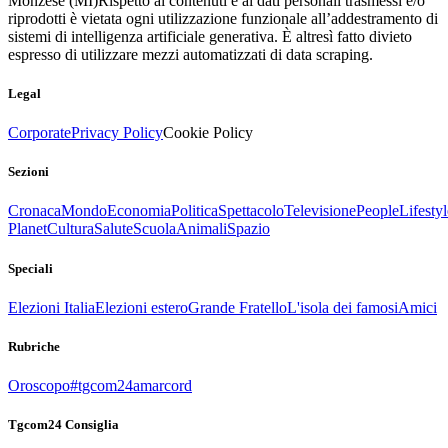
Monzese (MI)
Rispetto ai contenuti e ai dati personali trasmessi e/o
riprodotti è vietata ogni utilizzazione funzionale all’addestramento di
sistemi di intelligenza artificiale generativa. È altresì fatto divieto
espresso di utilizzare mezzi automatizzati di data scraping.
Legal
Corporate
Privacy Policy
Cookie Policy
Sezioni
Cronaca
Mondo
Economia
Politica
Spettacolo
Televisione
People
Lifestyl
Planet
Cultura
Salute
Scuola
Animali
Spazio
Speciali
Elezioni Italia
Elezioni estero
Grande Fratello
L'isola dei famosi
Amici
Rubriche
Oroscopo
#tgcom24amarcord
Tgcom24 Consiglia