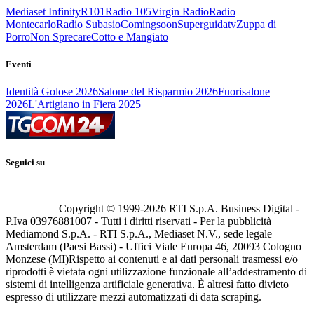
Mediaset Infinity
R101
Radio 105
Virgin Radio
Radio
Montecarlo
Radio Subasio
Comingsoon
Superguidatv
Zuppa di
Porro
Non Sprecare
Cotto e Mangiato
Eventi
Identità Golose 2026
Salone del Risparmio 2026
Fuorisalone
2026
L'Artigiano in Fiera 2025
Seguici su
Copyright © 1999-
2026
RTI S.p.A. Business Digital -
P.Iva 03976881007 - Tutti i diritti riservati - Per la pubblicità
Mediamond S.p.A. - RTI S.p.A., Mediaset N.V., sede legale
Amsterdam (Paesi Bassi) - Uffici Viale Europa 46, 20093 Cologno
Monzese (MI)
Rispetto ai contenuti e ai dati personali trasmessi e/o
riprodotti è vietata ogni utilizzazione funzionale all’addestramento di
sistemi di intelligenza artificiale generativa. È altresì fatto divieto
espresso di utilizzare mezzi automatizzati di data scraping.