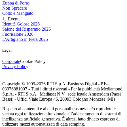
Zuppa di Porro
Non Sprecare
Cotto e Mangiato
Eventi
Identità Golose 2026
Salone del Risparmio 2026
Fuorisalone 2026
L'Artigiano in Fiera 2025
Legal
Corporate
Cookie Policy
Privacy Policy
Copyright © 1999-
2026
RTI S.p.A. Business Digital - P.Iva
03976881007 - Tutti i diritti riservati - Per la pubblicità Mediamond
S.p.A. - RTI S.p.A., Mediaset N.V., sede legale Amsterdam (Paesi
Bassi) - Uffici Viale Europa 46, 20093 Cologno Monzese (MI)
Rispetto ai contenuti e ai dati personali trasmessi e/o riprodotti è
vietata ogni utilizzazione funzionale all’addestramento di sistemi di
intelligenza artificiale generativa. È altresì fatto divieto espresso di
utilizzare mezzi automatizzati di data scraping.