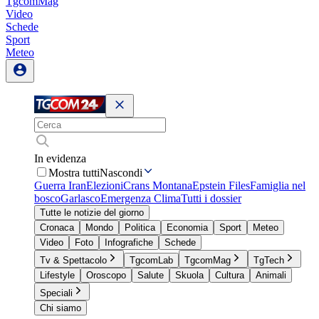
TgcomMag
Video
Schede
Sport
Meteo
In evidenza
Mostra tutti
Nascondi
Guerra Iran
Elezioni
Crans Montana
Epstein Files
Famiglia nel
bosco
Garlasco
Emergenza Clima
Tutti i dossier
Tutte le notizie del giorno
Cronaca
Mondo
Politica
Economia
Sport
Meteo
Video
Foto
Infografiche
Schede
Tv & Spettacolo
TgcomLab
TgcomMag
TgTech
Lifestyle
Oroscopo
Salute
Skuola
Cultura
Animali
Speciali
Chi siamo