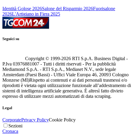
Identità Golose 2026
Salone del Risparmio 2026
Fuorisalone
2026
L'Artigiano in Fiera 2025
Seguici su
Copyright © 1999-
2026
RTI S.p.A. Business Digital -
P.Iva 03976881007 - Tutti i diritti riservati - Per la pubblicità
Mediamond S.p.A. - RTI S.p.A., Mediaset N.V., sede legale
Amsterdam (Paesi Bassi) - Uffici Viale Europa 46, 20093 Cologno
Monzese (MI)
Rispetto ai contenuti e ai dati personali trasmessi e/o
riprodotti è vietata ogni utilizzazione funzionale all’addestramento di
sistemi di intelligenza artificiale generativa. È altresì fatto divieto
espresso di utilizzare mezzi automatizzati di data scraping.
Legal
Corporate
Privacy Policy
Cookie Policy
Sezioni
Cronaca