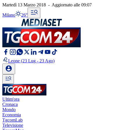
Martedì 13 Marzo 2018
-
Aggiornato alle
09:07
Milano
26°
Leone
(23 Lug - 23 Ago)
Ultim'ora
Cronaca
Mondo
Economia
TgcomLab
Televisione