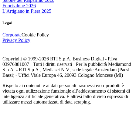
Salone del Risparmio 2026
Fuorisalone 2026
L'Artigiano in Fiera 2025
Legal
Corporate
Cookie Policy
Privacy Policy
Copyright © 1999-
2026
RTI S.p.A. Business Digital - P.Iva
03976881007 - Tutti i diritti riservati - Per la pubblicità Mediamond
S.p.A. - RTI S.p.A., Mediaset N.V., sede legale Amsterdam (Paesi
Bassi) - Uffici Viale Europa 46, 20093 Cologno Monzese (MI)
Rispetto ai contenuti e ai dati personali trasmessi e/o riprodotti è
vietata ogni utilizzazione funzionale all’addestramento di sistemi di
intelligenza artificiale generativa. È altresì fatto divieto espresso di
utilizzare mezzi automatizzati di data scraping.