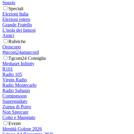
Spazio
Speciali
Elezioni Italia
Elezioni estero
Grande Fratello
L'isola dei famosi
Amici
Rubriche
Oroscopo
#tgcom24amarcord
Tgcom24 Consiglia
Mediaset Infinity
R101
Radio 105
Virgin Radio
Radio Montecarlo
Radio Subasio
Comingsoon
Superguidatv
Zuppa di Porro
Non Sprecare
Cotto e Mangiato
Eventi
Identità Golose 2026