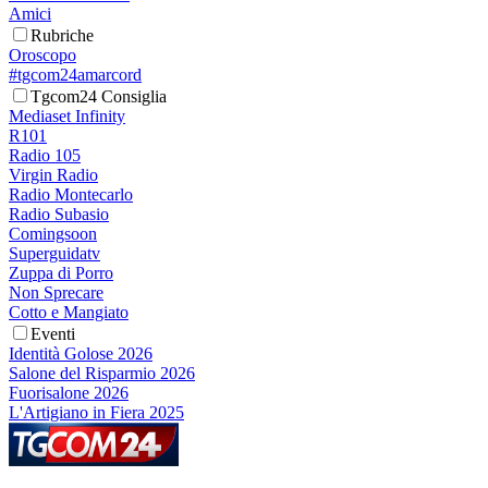
Amici
Rubriche
Oroscopo
#tgcom24amarcord
Tgcom24 Consiglia
Mediaset Infinity
R101
Radio 105
Virgin Radio
Radio Montecarlo
Radio Subasio
Comingsoon
Superguidatv
Zuppa di Porro
Non Sprecare
Cotto e Mangiato
Eventi
Identità Golose 2026
Salone del Risparmio 2026
Fuorisalone 2026
L'Artigiano in Fiera 2025