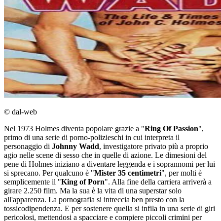
© dal-web
Nel 1973 Holmes diventa popolare grazie a "
Ring Of Passion
",
primo di una serie di porno-polizieschi in cui interpreta il
personaggio di
Johnny Wadd
, investigatore privato più a proprio
agio nelle scene di sesso che in quelle di azione. Le dimesioni del
pene di Holmes iniziano a diventare leggenda e i soprannomi per lui
si sprecano. Per qualcuno è "
Mister 35 centimetri
", per molti è
semplicemente il "
King of Porn
". Alla fine della carriera arriverà a
girare 2.250 film. Ma la sua è la vita di una superstar solo
all'apparenza. La pornografia si intreccia ben presto con la
tossicodipendenza. E per sostenere quella si infila in una serie di giri
pericolosi, mettendosi a spacciare e compiere piccoli crimini per