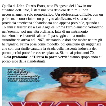
Quella di
John Curtis Estes
, nato l'8 agosto del 1944 in una
cittadina dell'Ohio, è stata una vita davvero da film. E non
necessariamente solo pornografico. Un'adolescenza difficile, con un
padre mai conosciuto e un patrigno alcolizzato, vissuta nella
provincia americana abbandonata non appena possibile, quando a
16 anni si trasferisce a Los Angeles. Prima l'arruolamento volontario
nell'esercito, poi una vita ordinaria, fatta di un matrimonio
tradizionale e lavoretti saltuari. Il passaggio a una routine
straordinaria arriva nel 1967, sfruttando le doti che madre natura gli
ha regalato. Prima posa come modello, poi qualcuno gli suggerisce
che con una simile caratura la strada della nascente industria del
porno per lui potrebbe essere spianata. Siamo ai primi anni 70,
"
Gola profonda
" e "
Dietro la porta verde
" stanno spopolando e il
porno esce dalla clandestinità.