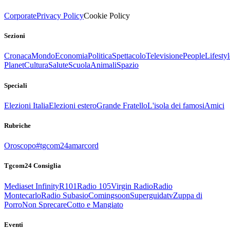
Corporate
Privacy Policy
Cookie Policy
Sezioni
Cronaca
Mondo
Economia
Politica
Spettacolo
Televisione
People
Lifestyl
Planet
Cultura
Salute
Scuola
Animali
Spazio
Speciali
Elezioni Italia
Elezioni estero
Grande Fratello
L'isola dei famosi
Amici
Rubriche
Oroscopo
#tgcom24amarcord
Tgcom24 Consiglia
Mediaset Infinity
R101
Radio 105
Virgin Radio
Radio
Montecarlo
Radio Subasio
Comingsoon
Superguidatv
Zuppa di
Porro
Non Sprecare
Cotto e Mangiato
Eventi