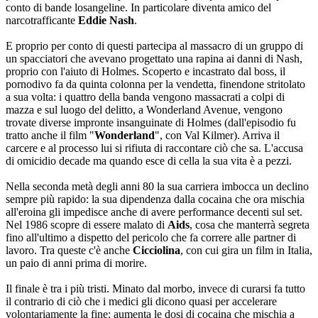
conto di bande losangeline. In particolare diventa amico del
narcotrafficante
Eddie Nash
.
E proprio per conto di questi partecipa al massacro di un gruppo di
un spacciatori che avevano progettato una rapina ai danni di Nash,
proprio con l'aiuto di Holmes. Scoperto e incastrato dal boss, il
pornodivo fa da quinta colonna per la vendetta, finendone stritolato
a sua volta: i quattro della banda vengono massacrati a colpi di
mazza e sul luogo del delitto, a Wonderland Avenue, vengono
trovate diverse impronte insanguinate di Holmes (dall'episodio fu
tratto anche il film "
Wonderland
", con Val Kilmer). Arriva il
carcere e al processo lui si rifiuta di raccontare ciò che sa. L'accusa
di omicidio decade ma quando esce di cella la sua vita è a pezzi.
Nella seconda metà degli anni 80 la sua carriera imbocca un declino
sempre più rapido: la sua dipendenza dalla cocaina che ora mischia
all'eroina gli impedisce anche di avere performance decenti sul set.
Nel 1986 scopre di essere malato di
Aids
, cosa che manterrà segreta
fino all'ultimo a dispetto del pericolo che fa correre alle partner di
lavoro. Tra queste c'è anche
Cicciolina
, con cui gira un film in Italia,
un paio di anni prima di morire.
Il finale è tra i più tristi. Minato dal morbo, invece di curarsi fa tutto
il contrario di ciò che i medici gli dicono quasi per accelerare
volontariamente la fine: aumenta le dosi di cocaina che mischia a