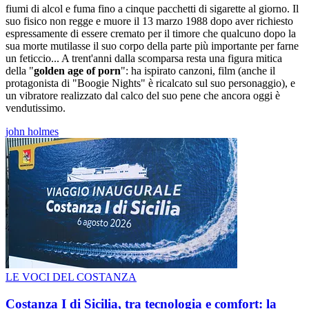
fiumi di alcol e fuma fino a cinque pacchetti di sigarette al giorno. Il
suo fisico non regge e muore il 13 marzo 1988 dopo aver richiesto
espressamente di essere cremato per il timore che qualcuno dopo la
sua morte mutilasse il suo corpo della parte più importante per farne
un feticcio... A trent'anni dalla scomparsa resta una figura mitica
della "
golden age of porn
": ha ispirato canzoni, film (anche il
protagonista di "Boogie Nights" è ricalcato sul suo personaggio), e
un vibratore realizzato dal calco del suo pene che ancora oggi è
vendutissimo.
john holmes
LE VOCI DEL COSTANZA
Costanza I di Sicilia, tra tecnologia e comfort: la