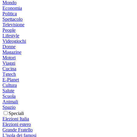
Mondo
Economia
Politica
Spettacolo
Televisione
People
Lifestyle
Videogiochi
Donne
Magazine
Motori
Viaggi
Cucina
Tgtech
E-Planet
Cultura
Salute
Scuola
Animali
Spazio
Speciali
Elezioni Italia
Elezioni estero
Grande Fratello
L'isola dei famosi