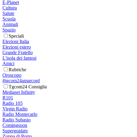
E-Planet
Cultura
Salute
Scuola
Animali
Spazio
Speciali
Elezioni Italia
Elezioni estero
Grande Fratello
L'isola dei famosi
Amici
Rubriche
Oroscopo
#tgcom24amarcord
Tgcom24 Consiglia
Mediaset Infinity
R101
Radio 105
Virgin Radio
Radio Montecarlo
Radio Subasio
Comingsoon
Superguidatv
Zuppa di Porro