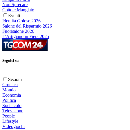
Non Sprecare
Cotto e Mangiato
Eventi
Identità Golose 2026
Salone del Risparmio 2026
Fuorisalone 2026
L'Artigiano in Fiera 2025
Seguici su
Sezioni
Cronaca
Mondo
Economia
Politica
Spettacolo
Televisione
People
Lifestyle
Videogiochi