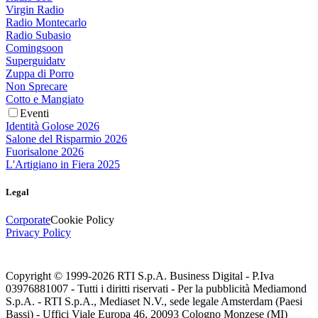
Virgin Radio
Radio Montecarlo
Radio Subasio
Comingsoon
Superguidatv
Zuppa di Porro
Non Sprecare
Cotto e Mangiato
Eventi
Identità Golose 2026
Salone del Risparmio 2026
Fuorisalone 2026
L'Artigiano in Fiera 2025
Legal
Corporate
Cookie Policy
Privacy Policy
Copyright © 1999-
2026
RTI S.p.A. Business Digital - P.Iva
03976881007 - Tutti i diritti riservati - Per la pubblicità Mediamond
S.p.A. - RTI S.p.A., Mediaset N.V., sede legale Amsterdam (Paesi
Bassi) - Uffici Viale Europa 46, 20093 Cologno Monzese (MI)