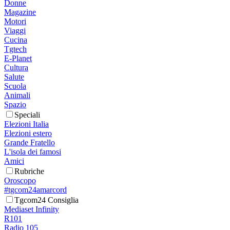
Donne
Magazine
Motori
Viaggi
Cucina
Tgtech
E-Planet
Cultura
Salute
Scuola
Animali
Spazio
Speciali
Elezioni Italia
Elezioni estero
Grande Fratello
L'isola dei famosi
Amici
Rubriche
Oroscopo
#tgcom24amarcord
Tgcom24 Consiglia
Mediaset Infinity
R101
Radio 105