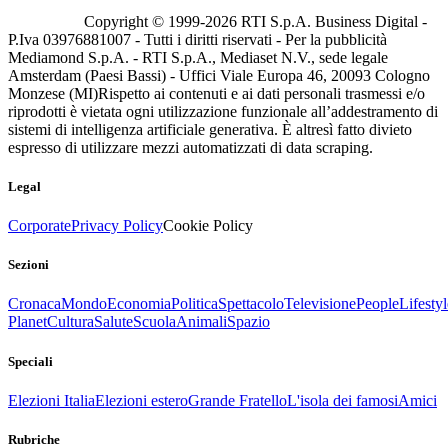
Copyright © 1999-
2026
RTI S.p.A. Business Digital -
P.Iva 03976881007 - Tutti i diritti riservati - Per la pubblicità
Mediamond S.p.A. - RTI S.p.A., Mediaset N.V., sede legale
Amsterdam (Paesi Bassi) - Uffici Viale Europa 46, 20093 Cologno
Monzese (MI)
Rispetto ai contenuti e ai dati personali trasmessi e/o
riprodotti è vietata ogni utilizzazione funzionale all’addestramento di
sistemi di intelligenza artificiale generativa. È altresì fatto divieto
espresso di utilizzare mezzi automatizzati di data scraping.
Legal
Corporate
Privacy Policy
Cookie Policy
Sezioni
Cronaca
Mondo
Economia
Politica
Spettacolo
Televisione
People
Lifestyl
Planet
Cultura
Salute
Scuola
Animali
Spazio
Speciali
Elezioni Italia
Elezioni estero
Grande Fratello
L'isola dei famosi
Amici
Rubriche