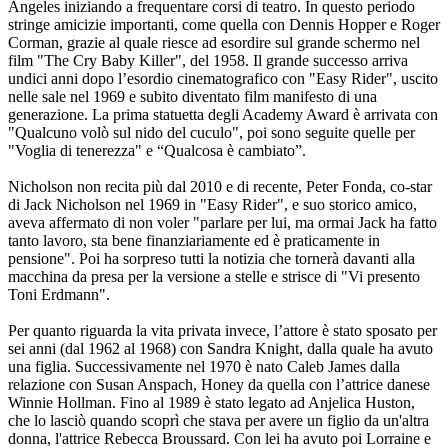
Angeles iniziando a frequentare corsi di teatro. In questo periodo
stringe amicizie importanti, come quella con Dennis Hopper e Roger
Corman, grazie al quale riesce ad esordire sul grande schermo nel
film "The Cry Baby Killer", del 1958. Il grande successo arriva
undici anni dopo l’esordio cinematografico con "Easy Rider", uscito
nelle sale nel 1969 e subito diventato film manifesto di una
generazione. La prima statuetta degli Academy Award è arrivata con
"Qualcuno volò sul nido del cuculo", poi sono seguite quelle per
"Voglia di tenerezza" e “Qualcosa è cambiato”.
Nicholson non recita più dal 2010 e di recente, Peter Fonda, co-star
di Jack Nicholson nel 1969 in "Easy Rider", e suo storico amico,
aveva affermato di non voler "parlare per lui, ma ormai Jack ha fatto
tanto lavoro, sta bene finanziariamente ed è praticamente in
pensione". Poi ha sorpreso tutti la notizia che tornerà davanti alla
macchina da presa per la versione a stelle e strisce di "Vi presento
Toni Erdmann".
Per quanto riguarda la vita privata invece, l’attore è stato sposato per
sei anni (dal 1962 al 1968) con Sandra Knight, dalla quale ha avuto
una figlia. Successivamente nel 1970 è nato Caleb James dalla
relazione con Susan Anspach, Honey da quella con l’attrice danese
Winnie Hollman. Fino al 1989 è stato legato ad Anjelica Huston,
che lo lasciò quando scoprì che stava per avere un figlio da un'altra
donna, l'attrice Rebecca Broussard. Con lei ha avuto poi Lorraine e