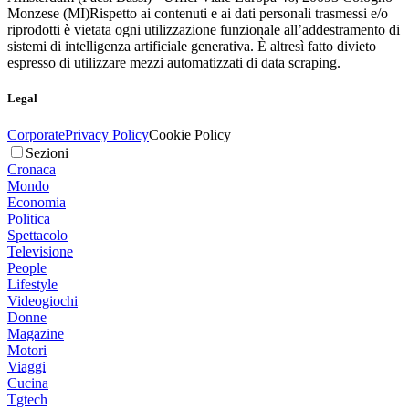
Monzese (MI)
Rispetto ai contenuti e ai dati personali trasmessi e/o
riprodotti è vietata ogni utilizzazione funzionale all’addestramento di
sistemi di intelligenza artificiale generativa. È altresì fatto divieto
espresso di utilizzare mezzi automatizzati di data scraping.
Legal
Corporate
Privacy Policy
Cookie Policy
Sezioni
Cronaca
Mondo
Economia
Politica
Spettacolo
Televisione
People
Lifestyle
Videogiochi
Donne
Magazine
Motori
Viaggi
Cucina
Tgtech