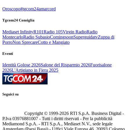
Oroscopo
#tgcom24amarcord
Tgcom24 Consiglia
Mediaset Infinity
R101
Radio 105
Virgin Radio
Radio
Montecarlo
Radio Subasio
Comingsoon
Superguidatv
Zuppa di
Porro
Non Sprecare
Cotto e Mangiato
Eventi
Identità Golose 2026
Salone del Risparmio 2026
Fuorisalone
2026
L'Artigiano in Fiera 2025
Seguici su
Copyright © 1999-
2026
RTI S.p.A. Business Digital -
P.Iva 03976881007 - Tutti i diritti riservati - Per la pubblicità
Mediamond S.p.A. - RTI S.p.A., Mediaset N.V., sede legale
Amsterdam (Paesi Bassi) - Uffici Viale Europa 46, 20093 Cologno