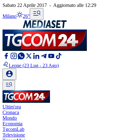
Sabato 22 Aprile 2017
-
Aggiornato alle
12:29
Milano
26°
Leone
(23 Lug - 23 Ago)
Ultim'ora
Cronaca
Mondo
Economia
TgcomLab
Televisione