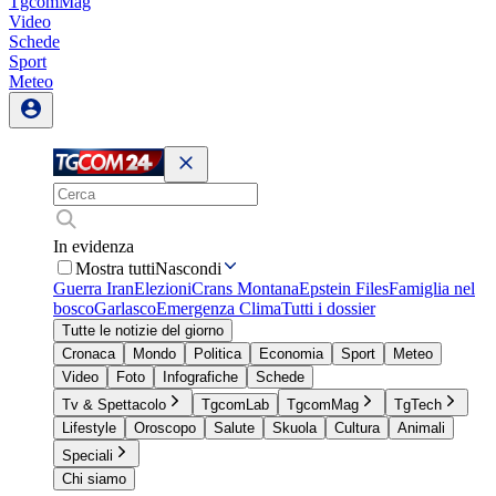
TgcomMag
Video
Schede
Sport
Meteo
In evidenza
Mostra tutti
Nascondi
Guerra Iran
Elezioni
Crans Montana
Epstein Files
Famiglia nel
bosco
Garlasco
Emergenza Clima
Tutti i dossier
Tutte le notizie del giorno
Cronaca
Mondo
Politica
Economia
Sport
Meteo
Video
Foto
Infografiche
Schede
Tv & Spettacolo
TgcomLab
TgcomMag
TgTech
Lifestyle
Oroscopo
Salute
Skuola
Cultura
Animali
Speciali
Chi siamo