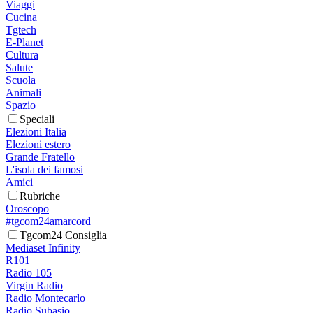
Viaggi
Cucina
Tgtech
E-Planet
Cultura
Salute
Scuola
Animali
Spazio
Speciali
Elezioni Italia
Elezioni estero
Grande Fratello
L'isola dei famosi
Amici
Rubriche
Oroscopo
#tgcom24amarcord
Tgcom24 Consiglia
Mediaset Infinity
R101
Radio 105
Virgin Radio
Radio Montecarlo
Radio Subasio