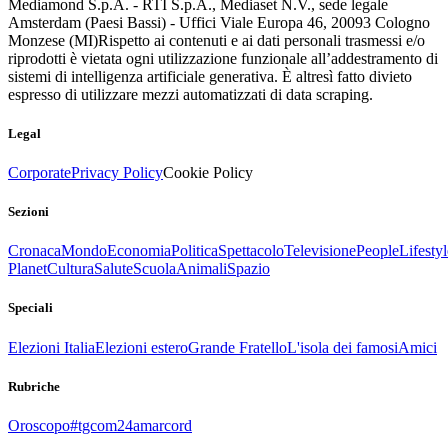
Mediamond S.p.A. - RTI S.p.A., Mediaset N.V., sede legale
Amsterdam (Paesi Bassi) - Uffici Viale Europa 46, 20093 Cologno
Monzese (MI)
Rispetto ai contenuti e ai dati personali trasmessi e/o
riprodotti è vietata ogni utilizzazione funzionale all’addestramento di
sistemi di intelligenza artificiale generativa. È altresì fatto divieto
espresso di utilizzare mezzi automatizzati di data scraping.
Legal
Corporate
Privacy Policy
Cookie Policy
Sezioni
Cronaca
Mondo
Economia
Politica
Spettacolo
Televisione
People
Lifestyl
Planet
Cultura
Salute
Scuola
Animali
Spazio
Speciali
Elezioni Italia
Elezioni estero
Grande Fratello
L'isola dei famosi
Amici
Rubriche
Oroscopo
#tgcom24amarcord