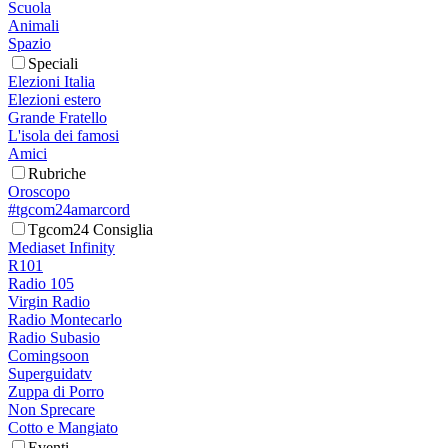
Scuola
Animali
Spazio
Speciali
Elezioni Italia
Elezioni estero
Grande Fratello
L'isola dei famosi
Amici
Rubriche
Oroscopo
#tgcom24amarcord
Tgcom24 Consiglia
Mediaset Infinity
R101
Radio 105
Virgin Radio
Radio Montecarlo
Radio Subasio
Comingsoon
Superguidatv
Zuppa di Porro
Non Sprecare
Cotto e Mangiato
Eventi