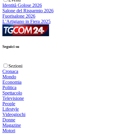
Identità Golose 2026
Salone del Risparmio 2026
Fuorisalone 2026
L'Artigiano in Fiera 2025
Seguici su
Sezioni
Cronaca
Mondo
Economia
Politica
Spettacolo
Televisione
People
Lifestyle
Videogiochi
Donne
Magazine
Motori