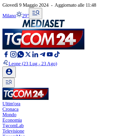
Giovedì 9 Maggio 2024
-
Aggiornato alle
11:48
Milano
29°
Leone
(23 Lug - 23 Ago)
Ultim'ora
Cronaca
Mondo
Economia
TgcomLab
Televisione