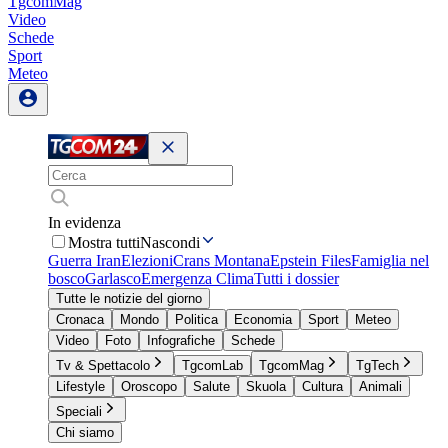
TgcomMag
Video
Schede
Sport
Meteo
In evidenza
Mostra tutti
Nascondi
Guerra Iran
Elezioni
Crans Montana
Epstein Files
Famiglia nel
bosco
Garlasco
Emergenza Clima
Tutti i dossier
Tutte le notizie del giorno
Cronaca
Mondo
Politica
Economia
Sport
Meteo
Video
Foto
Infografiche
Schede
Tv & Spettacolo
TgcomLab
TgcomMag
TgTech
Lifestyle
Oroscopo
Salute
Skuola
Cultura
Animali
Speciali
Chi siamo