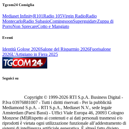
Tgcom24 Consiglia
Mediaset Infinity
R101
Radio 105
Virgin Radio
Radio
Montecarlo
Radio Subasio
Comingsoon
Superguidatv
Zuppa di
Porro
Non Sprecare
Cotto e Mangiato
Eventi
Identità Golose 2026
Salone del Risparmio 2026
Fuorisalone
2026
L'Artigiano in Fiera 2025
Seguici su
Copyright © 1999-
2026
RTI S.p.A. Business Digital -
P.Iva 03976881007 - Tutti i diritti riservati - Per la pubblicità
Mediamond S.p.A. - RTI S.p.A., Mediaset N.V., sede legale
Amsterdam (Paesi Bassi) - Uffici Viale Europa 46, 20093 Cologno
Monzese (MI)
Rispetto ai contenuti e ai dati personali trasmessi e/o
riprodotti è vietata ogni utilizzazione funzionale all’addestramento di
sistemi di intelligenza artificiale generativa. È altresì fatto divieto