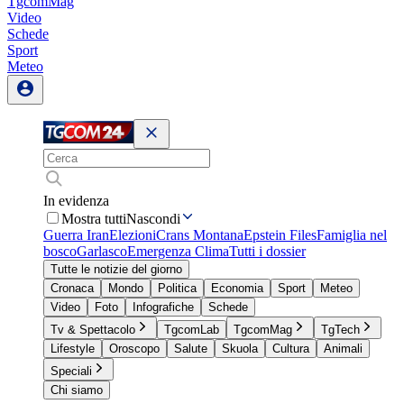
TgcomMag
Video
Schede
Sport
Meteo
In evidenza
Mostra tutti
Nascondi
Guerra Iran
Elezioni
Crans Montana
Epstein Files
Famiglia nel
bosco
Garlasco
Emergenza Clima
Tutti i dossier
Tutte le notizie del giorno
Cronaca
Mondo
Politica
Economia
Sport
Meteo
Video
Foto
Infografiche
Schede
Tv & Spettacolo
TgcomLab
TgcomMag
TgTech
Lifestyle
Oroscopo
Salute
Skuola
Cultura
Animali
Speciali
Chi siamo