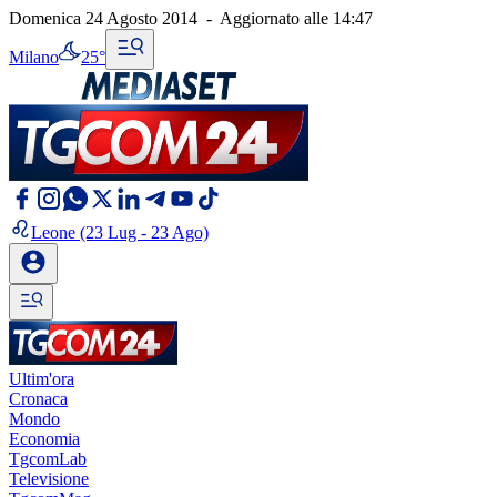
Domenica 24 Agosto 2014
-
Aggiornato alle
14:47
Milano
25°
Leone
(23 Lug - 23 Ago)
Ultim'ora
Cronaca
Mondo
Economia
TgcomLab
Televisione