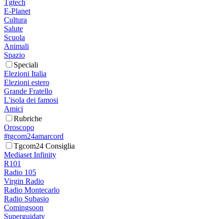
Tgtech
E-Planet
Cultura
Salute
Scuola
Animali
Spazio
Speciali
Elezioni Italia
Elezioni estero
Grande Fratello
L'isola dei famosi
Amici
Rubriche
Oroscopo
#tgcom24amarcord
Tgcom24 Consiglia
Mediaset Infinity
R101
Radio 105
Virgin Radio
Radio Montecarlo
Radio Subasio
Comingsoon
Superguidatv