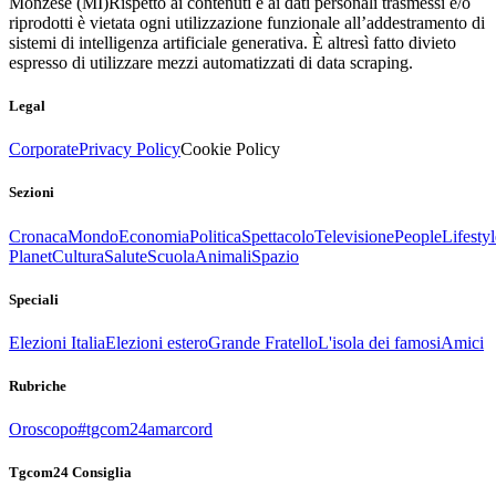
Monzese (MI)
Rispetto ai contenuti e ai dati personali trasmessi e/o
riprodotti è vietata ogni utilizzazione funzionale all’addestramento di
sistemi di intelligenza artificiale generativa. È altresì fatto divieto
espresso di utilizzare mezzi automatizzati di data scraping.
Legal
Corporate
Privacy Policy
Cookie Policy
Sezioni
Cronaca
Mondo
Economia
Politica
Spettacolo
Televisione
People
Lifestyl
Planet
Cultura
Salute
Scuola
Animali
Spazio
Speciali
Elezioni Italia
Elezioni estero
Grande Fratello
L'isola dei famosi
Amici
Rubriche
Oroscopo
#tgcom24amarcord
Tgcom24 Consiglia