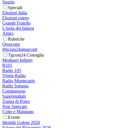
Spazio
Speciali
Elezioni Italia
Elezioni estero
Grande Fratello
L'isola dei famosi
Amici
Rubriche
Oroscopo
#tgcom24amarcord
Tgcom24 Consiglia
Mediaset Infinity
R101
Radio 105
Virgin Radio
Radio Montecarlo
Radio Subasio
Comingsoon
Superguidatv
Zuppa di Porro
Non Sprecare
Cotto e Mangiato
Eventi
Identità Golose 2026
Salone del Risparmio 2026