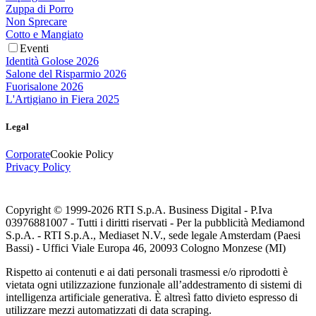
Zuppa di Porro
Non Sprecare
Cotto e Mangiato
Eventi
Identità Golose 2026
Salone del Risparmio 2026
Fuorisalone 2026
L'Artigiano in Fiera 2025
Legal
Corporate
Cookie Policy
Privacy Policy
Copyright © 1999-
2026
RTI S.p.A. Business Digital - P.Iva
03976881007 - Tutti i diritti riservati - Per la pubblicità Mediamond
S.p.A. - RTI S.p.A., Mediaset N.V., sede legale Amsterdam (Paesi
Bassi) - Uffici Viale Europa 46, 20093 Cologno Monzese (MI)
Rispetto ai contenuti e ai dati personali trasmessi e/o riprodotti è
vietata ogni utilizzazione funzionale all’addestramento di sistemi di
intelligenza artificiale generativa. È altresì fatto divieto espresso di
utilizzare mezzi automatizzati di data scraping.