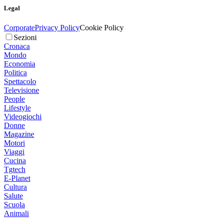
Legal
Corporate
Privacy Policy
Cookie Policy
Sezioni
Cronaca
Mondo
Economia
Politica
Spettacolo
Televisione
People
Lifestyle
Videogiochi
Donne
Magazine
Motori
Viaggi
Cucina
Tgtech
E-Planet
Cultura
Salute
Scuola
Animali