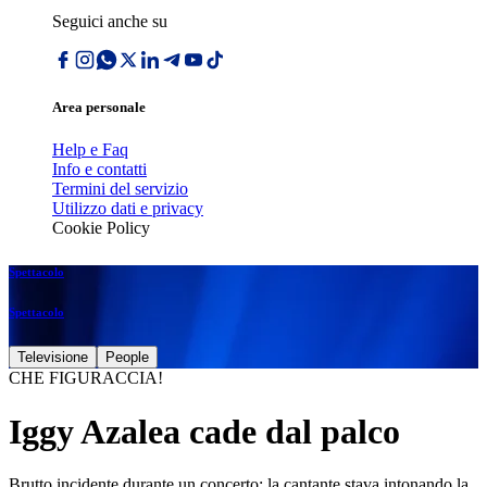
Seguici anche su
Area personale
Help e Faq
Info e contatti
Termini del servizio
Utilizzo dati e privacy
Cookie Policy
Spettacolo
Spettacolo
Televisione
People
CHE FIGURACCIA!
Iggy Azalea cade dal palco
Brutto incidente durante un concerto: la cantante stava intonando la