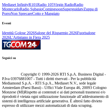
Mediaset Infinity
R101
Radio 105
Virgin Radio
Radio
Montecarlo
Radio Subasio
Comingsoon
Superguidatv
Zuppa di
Porro
Non Sprecare
Cotto e Mangiato
Eventi
Identità Golose 2026
Salone del Risparmio 2026
Fuorisalone
2026
L'Artigiano in Fiera 2025
Seguici su
Copyright © 1999-
2026
RTI S.p.A. Business Digital -
P.Iva 03976881007 - Tutti i diritti riservati - Per la pubblicità
Mediamond S.p.A. - RTI S.p.A., Mediaset N.V., sede legale
Amsterdam (Paesi Bassi) - Uffici Viale Europa 46, 20093 Cologno
Monzese (MI)
Rispetto ai contenuti e ai dati personali trasmessi e/o
riprodotti è vietata ogni utilizzazione funzionale all’addestramento di
sistemi di intelligenza artificiale generativa. È altresì fatto divieto
espresso di utilizzare mezzi automatizzati di data scraping.