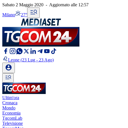
Sabato 2 Maggio 2020
-
Aggiornato alle
12:57
Milano
27°
Leone
(23 Lug - 23 Ago)
Ultim'ora
Cronaca
Mondo
Economia
TgcomLab
Televisione