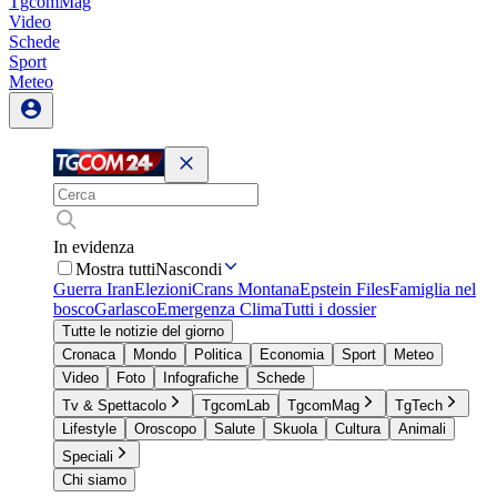
TgcomMag
Video
Schede
Sport
Meteo
In evidenza
Mostra tutti
Nascondi
Guerra Iran
Elezioni
Crans Montana
Epstein Files
Famiglia nel
bosco
Garlasco
Emergenza Clima
Tutti i dossier
Tutte le notizie del giorno
Cronaca
Mondo
Politica
Economia
Sport
Meteo
Video
Foto
Infografiche
Schede
Tv & Spettacolo
TgcomLab
TgcomMag
TgTech
Lifestyle
Oroscopo
Salute
Skuola
Cultura
Animali
Speciali
Chi siamo