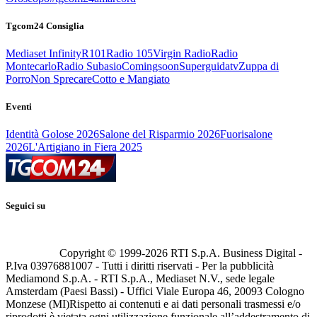
Tgcom24 Consiglia
Mediaset Infinity
R101
Radio 105
Virgin Radio
Radio
Montecarlo
Radio Subasio
Comingsoon
Superguidatv
Zuppa di
Porro
Non Sprecare
Cotto e Mangiato
Eventi
Identità Golose 2026
Salone del Risparmio 2026
Fuorisalone
2026
L'Artigiano in Fiera 2025
Seguici su
Copyright © 1999-
2026
RTI S.p.A. Business Digital -
P.Iva 03976881007 - Tutti i diritti riservati - Per la pubblicità
Mediamond S.p.A. - RTI S.p.A., Mediaset N.V., sede legale
Amsterdam (Paesi Bassi) - Uffici Viale Europa 46, 20093 Cologno
Monzese (MI)
Rispetto ai contenuti e ai dati personali trasmessi e/o
riprodotti è vietata ogni utilizzazione funzionale all’addestramento di