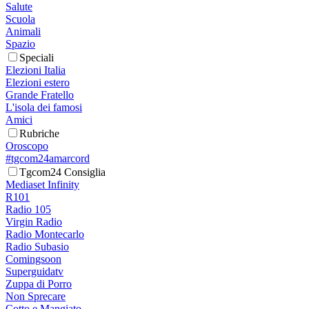
Salute
Scuola
Animali
Spazio
Speciali
Elezioni Italia
Elezioni estero
Grande Fratello
L'isola dei famosi
Amici
Rubriche
Oroscopo
#tgcom24amarcord
Tgcom24 Consiglia
Mediaset Infinity
R101
Radio 105
Virgin Radio
Radio Montecarlo
Radio Subasio
Comingsoon
Superguidatv
Zuppa di Porro
Non Sprecare
Cotto e Mangiato