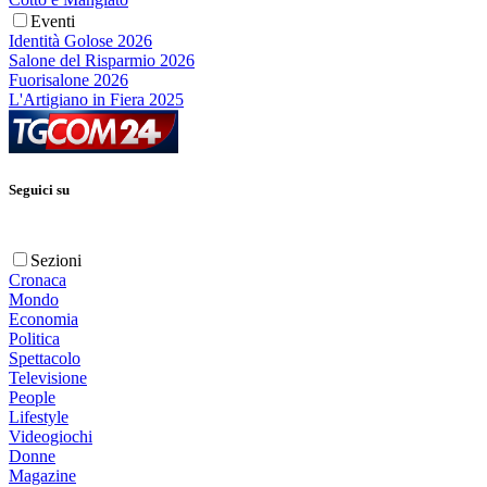
Eventi
Identità Golose 2026
Salone del Risparmio 2026
Fuorisalone 2026
L'Artigiano in Fiera 2025
Seguici su
Sezioni
Cronaca
Mondo
Economia
Politica
Spettacolo
Televisione
People
Lifestyle
Videogiochi
Donne
Magazine