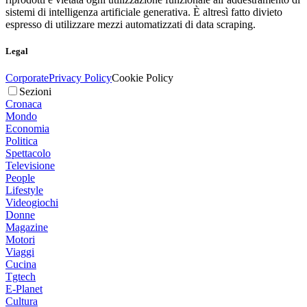
sistemi di intelligenza artificiale generativa. È altresì fatto divieto
espresso di utilizzare mezzi automatizzati di data scraping.
Legal
Corporate
Privacy Policy
Cookie Policy
Sezioni
Cronaca
Mondo
Economia
Politica
Spettacolo
Televisione
People
Lifestyle
Videogiochi
Donne
Magazine
Motori
Viaggi
Cucina
Tgtech
E-Planet
Cultura