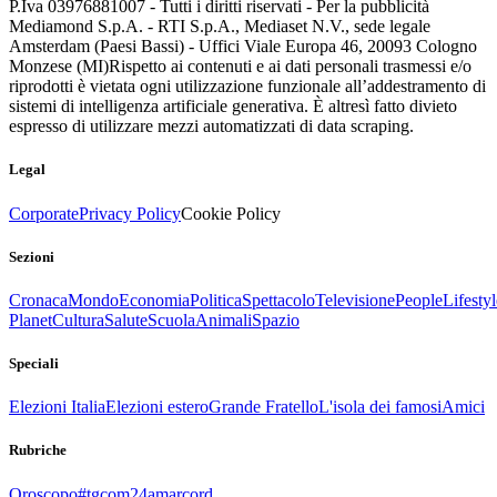
P.Iva 03976881007 - Tutti i diritti riservati - Per la pubblicità
Mediamond S.p.A. - RTI S.p.A., Mediaset N.V., sede legale
Amsterdam (Paesi Bassi) - Uffici Viale Europa 46, 20093 Cologno
Monzese (MI)
Rispetto ai contenuti e ai dati personali trasmessi e/o
riprodotti è vietata ogni utilizzazione funzionale all’addestramento di
sistemi di intelligenza artificiale generativa. È altresì fatto divieto
espresso di utilizzare mezzi automatizzati di data scraping.
Legal
Corporate
Privacy Policy
Cookie Policy
Sezioni
Cronaca
Mondo
Economia
Politica
Spettacolo
Televisione
People
Lifestyl
Planet
Cultura
Salute
Scuola
Animali
Spazio
Speciali
Elezioni Italia
Elezioni estero
Grande Fratello
L'isola dei famosi
Amici
Rubriche
Oroscopo
#tgcom24amarcord