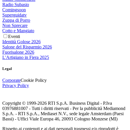
Radio Subasio
Comingsoon
Superguidatv
Zuppa di Porro
Non Sprecare
Cotto e Mangiato
Eventi
Identità Golose 2026
Salone del Risparmio 2026
Fuorisalone 2026
L'Artigiano in Fiera 2025
Legal
Corporate
Cookie Policy
Privacy Policy
Copyright © 1999-
2026
RTI S.p.A. Business Digital - P.Iva
03976881007 - Tutti i diritti riservati - Per la pubblicità Mediamond
S.p.A. - RTI S.p.A., Mediaset N.V., sede legale Amsterdam (Paesi
Bassi) - Uffici Viale Europa 46, 20093 Cologno Monzese (MI)
Rispetto ai contenuti e ai dati personali trasmessi e/o riprodotti è