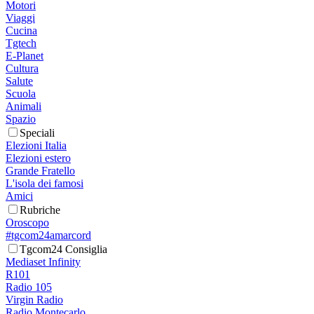
Motori
Viaggi
Cucina
Tgtech
E-Planet
Cultura
Salute
Scuola
Animali
Spazio
Speciali
Elezioni Italia
Elezioni estero
Grande Fratello
L'isola dei famosi
Amici
Rubriche
Oroscopo
#tgcom24amarcord
Tgcom24 Consiglia
Mediaset Infinity
R101
Radio 105
Virgin Radio
Radio Montecarlo