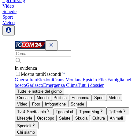
TgcomMag
Video
Schede
Sport
Meteo
In evidenza
Mostra tutti
Nascondi
Guerra Iran
Elezioni
Crans Montana
Epstein Files
Famiglia nel
bosco
Garlasco
Emergenza Clima
Tutti i dossier
Tutte le notizie del giorno
Cronaca
Mondo
Politica
Economia
Sport
Meteo
Video
Foto
Infografiche
Schede
Tv & Spettacolo
TgcomLab
TgcomMag
TgTech
Lifestyle
Oroscopo
Salute
Skuola
Cultura
Animali
Speciali
Chi siamo