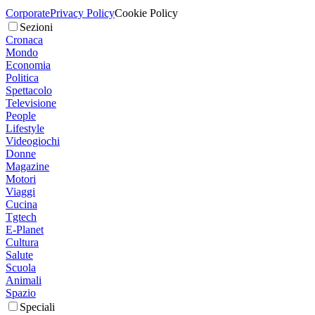
Corporate
Privacy Policy
Cookie Policy
Sezioni
Cronaca
Mondo
Economia
Politica
Spettacolo
Televisione
People
Lifestyle
Videogiochi
Donne
Magazine
Motori
Viaggi
Cucina
Tgtech
E-Planet
Cultura
Salute
Scuola
Animali
Spazio
Speciali