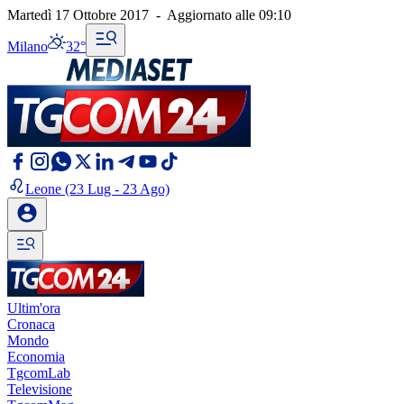
Martedì 17 Ottobre 2017
-
Aggiornato alle
09:10
Milano
32°
Leone
(23 Lug - 23 Ago)
Ultim'ora
Cronaca
Mondo
Economia
TgcomLab
Televisione