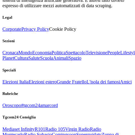
sistemi di intelligenza artificiale generativa. È altresì fatto divieto
espresso di utilizzare mezzi automatizzati di data scraping.
Legal
Corporate
Privacy Policy
Cookie Policy
Sezioni
Cronaca
Mondo
Economia
Politica
Spettacolo
Televisione
People
Lifestyl
Planet
Cultura
Salute
Scuola
Animali
Spazio
Speciali
Elezioni Italia
Elezioni estero
Grande Fratello
L'isola dei famosi
Amici
Rubriche
Oroscopo
#tgcom24amarcord
Tgcom24 Consiglia
Mediaset Infinity
R101
Radio 105
Virgin Radio
Radio
Montecarlo
Radio Subasio
Comingsoon
Superguidatv
Zuppa di