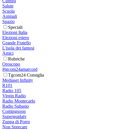
Cultura
Salute
Scuola
Animali
Spazio
Speciali
Elezioni Italia
Elezioni estero
Grande Fratello
L'isola dei famosi
Amici
Rubriche
Oroscopo
#tgcom24amarcord
Tgcom24 Consiglia
Mediaset Infinity
R101
Radio 105
Virgin Radio
Radio Montecarlo
Radio Subasio
Comingsoon
Superguidatv
Zuppa di Porro
Non Sprecare