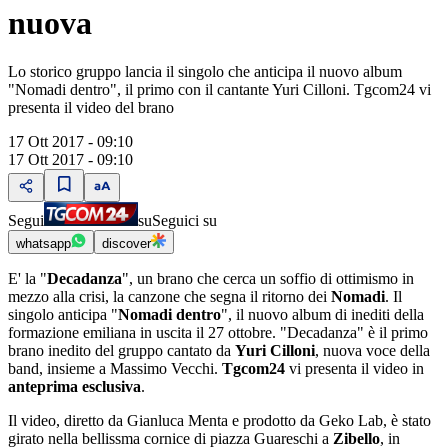
nuova
Lo storico gruppo lancia il singolo che anticipa il nuovo album
"Nomadi dentro", il primo con il cantante Yuri Cilloni. Tgcom24 vi
presenta il video del brano
17 Ott 2017 - 09:10
17 Ott 2017 - 09:10
Segui
su
Seguici su
whatsapp
discover
E' la "
Decadanza
", un brano che cerca un soffio di ottimismo in
mezzo alla crisi, la canzone che segna il ritorno dei
Nomadi
. Il
singolo anticipa "
Nomadi dentro
", il nuovo album di inediti della
formazione emiliana in uscita il 27 ottobre. "Decadanza" è il primo
brano inedito del gruppo cantato da
Yuri Cilloni
, nuova voce della
band, insieme a Massimo Vecchi.
Tgcom24
vi presenta il video in
anteprima esclusiva
.
Il video, diretto da Gianluca Menta e prodotto da Geko Lab, è stato
girato nella bellissma cornice di piazza Guareschi a
Zibello
, in