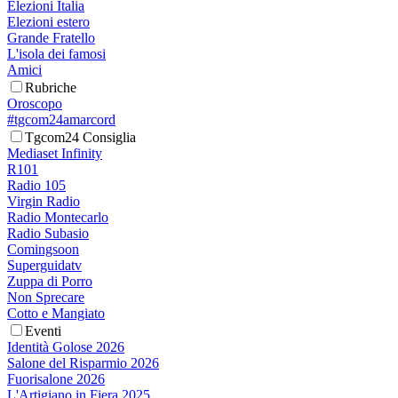
Elezioni Italia
Elezioni estero
Grande Fratello
L'isola dei famosi
Amici
Rubriche
Oroscopo
#tgcom24amarcord
Tgcom24 Consiglia
Mediaset Infinity
R101
Radio 105
Virgin Radio
Radio Montecarlo
Radio Subasio
Comingsoon
Superguidatv
Zuppa di Porro
Non Sprecare
Cotto e Mangiato
Eventi
Identità Golose 2026
Salone del Risparmio 2026
Fuorisalone 2026
L'Artigiano in Fiera 2025