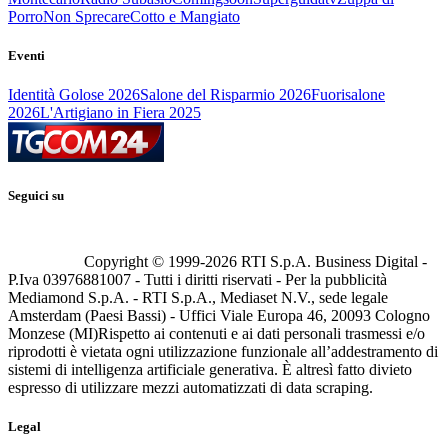
Porro
Non Sprecare
Cotto e Mangiato
Eventi
Identità Golose 2026
Salone del Risparmio 2026
Fuorisalone
2026
L'Artigiano in Fiera 2025
Seguici su
Copyright © 1999-
2026
RTI S.p.A. Business Digital -
P.Iva 03976881007 - Tutti i diritti riservati - Per la pubblicità
Mediamond S.p.A. - RTI S.p.A., Mediaset N.V., sede legale
Amsterdam (Paesi Bassi) - Uffici Viale Europa 46, 20093 Cologno
Monzese (MI)
Rispetto ai contenuti e ai dati personali trasmessi e/o
riprodotti è vietata ogni utilizzazione funzionale all’addestramento di
sistemi di intelligenza artificiale generativa. È altresì fatto divieto
espresso di utilizzare mezzi automatizzati di data scraping.
Legal