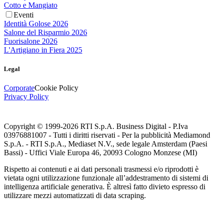
Cotto e Mangiato
Eventi
Identità Golose 2026
Salone del Risparmio 2026
Fuorisalone 2026
L'Artigiano in Fiera 2025
Legal
Corporate
Cookie Policy
Privacy Policy
Copyright © 1999-
2026
RTI S.p.A. Business Digital - P.Iva
03976881007 - Tutti i diritti riservati - Per la pubblicità Mediamond
S.p.A. - RTI S.p.A., Mediaset N.V., sede legale Amsterdam (Paesi
Bassi) - Uffici Viale Europa 46, 20093 Cologno Monzese (MI)
Rispetto ai contenuti e ai dati personali trasmessi e/o riprodotti è
vietata ogni utilizzazione funzionale all’addestramento di sistemi di
intelligenza artificiale generativa. È altresì fatto divieto espresso di
utilizzare mezzi automatizzati di data scraping.