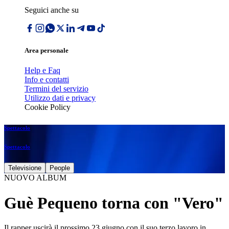
Seguici anche su
Area personale
Help e Faq
Info e contatti
Termini del servizio
Utilizzo dati e privacy
Cookie Policy
Spettacolo
Spettacolo
Televisione
People
NUOVO ALBUM
Guè Pequeno torna con "Vero"
Il rapper uscirà il prossimo 23 giugno con il suo terzo lavoro in