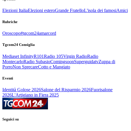
Elezioni Italia
Elezioni estero
Grande Fratello
L'isola dei famosi
Amici
Rubriche
Oroscopo
#tgcom24amarcord
Tgcom24 Consiglia
Mediaset Infinity
R101
Radio 105
Virgin Radio
Radio
Montecarlo
Radio Subasio
Comingsoon
Superguidatv
Zuppa di
Porro
Non Sprecare
Cotto e Mangiato
Eventi
Identità Golose 2026
Salone del Risparmio 2026
Fuorisalone
2026
L'Artigiano in Fiera 2025
Seguici su