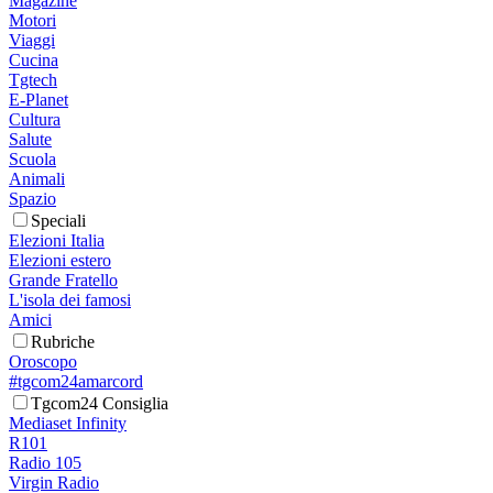
Magazine
Motori
Viaggi
Cucina
Tgtech
E-Planet
Cultura
Salute
Scuola
Animali
Spazio
Speciali
Elezioni Italia
Elezioni estero
Grande Fratello
L'isola dei famosi
Amici
Rubriche
Oroscopo
#tgcom24amarcord
Tgcom24 Consiglia
Mediaset Infinity
R101
Radio 105
Virgin Radio