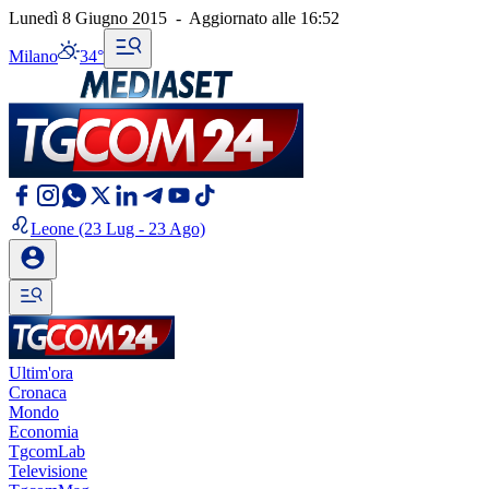
Lunedì 8 Giugno 2015
-
Aggiornato alle
16:52
Milano
34°
Leone
(23 Lug - 23 Ago)
Ultim'ora
Cronaca
Mondo
Economia
TgcomLab
Televisione