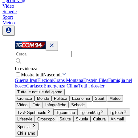
TgcomMag
Video
Schede
Sport
Meteo
In evidenza
Mostra tutti
Nascondi
Guerra Iran
Elezioni
Crans Montana
Epstein Files
Famiglia nel
bosco
Garlasco
Emergenza Clima
Tutti i dossier
Tutte le notizie del giorno
Cronaca
Mondo
Politica
Economia
Sport
Meteo
Video
Foto
Infografiche
Schede
Tv & Spettacolo
TgcomLab
TgcomMag
TgTech
Lifestyle
Oroscopo
Salute
Skuola
Cultura
Animali
Speciali
Chi siamo