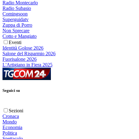
Radio Montecarlo
Radio Subasio
Comingsoon
Superguidatv
Zuppa di Porro
Non Sprecare
Cotto e Mangiato
Eventi
Identità Golose 2026
Salone del Risparmio 2026
Fuorisalone 2026
L'Artigiano in Fiera 2025
Seguici su
Sezioni
Cronaca
Mondo
Economia
Politica
Spettacolo