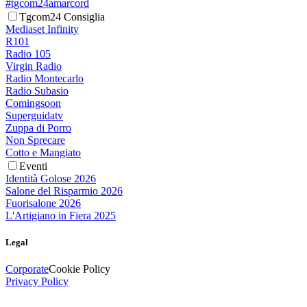
#tgcom24amarcord
Tgcom24 Consiglia
Mediaset Infinity
R101
Radio 105
Virgin Radio
Radio Montecarlo
Radio Subasio
Comingsoon
Superguidatv
Zuppa di Porro
Non Sprecare
Cotto e Mangiato
Eventi
Identità Golose 2026
Salone del Risparmio 2026
Fuorisalone 2026
L'Artigiano in Fiera 2025
Legal
Corporate
Cookie Policy
Privacy Policy