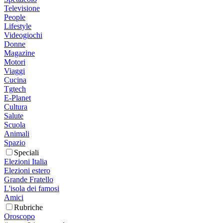
Televisione
People
Lifestyle
Videogiochi
Donne
Magazine
Motori
Viaggi
Cucina
Tgtech
E-Planet
Cultura
Salute
Scuola
Animali
Spazio
Speciali
Elezioni Italia
Elezioni estero
Grande Fratello
L'isola dei famosi
Amici
Rubriche
Oroscopo