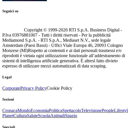
Seguici su
Copyright © 1999-
2026
RTI S.p.A. Business Digital -
P.Iva 03976881007 - Tutti i diritti riservati - Per la pubblicità
Mediamond S.p.A. - RTI S.p.A., Mediaset N.V., sede legale
Amsterdam (Paesi Bassi) - Uffici Viale Europa 46, 20093 Cologno
Monzese (MI)
Rispetto ai contenuti e ai dati personali trasmessi e/o
riprodotti è vietata ogni utilizzazione funzionale all’addestramento di
sistemi di intelligenza artificiale generativa. È altresì fatto divieto
espresso di utilizzare mezzi automatizzati di data scraping.
Legal
Corporate
Privacy Policy
Cookie Policy
Sezioni
Cronaca
Mondo
Economia
Politica
Spettacolo
Televisione
People
Lifestyl
Planet
Cultura
Salute
Scuola
Animali
Spazio
Speciali