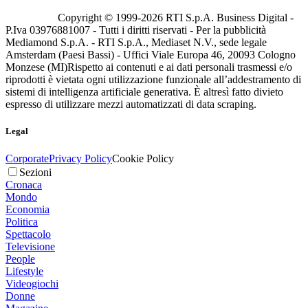
Copyright © 1999-
2026
RTI S.p.A. Business Digital -
P.Iva 03976881007 - Tutti i diritti riservati - Per la pubblicità
Mediamond S.p.A. - RTI S.p.A., Mediaset N.V., sede legale
Amsterdam (Paesi Bassi) - Uffici Viale Europa 46, 20093 Cologno
Monzese (MI)
Rispetto ai contenuti e ai dati personali trasmessi e/o
riprodotti è vietata ogni utilizzazione funzionale all’addestramento di
sistemi di intelligenza artificiale generativa. È altresì fatto divieto
espresso di utilizzare mezzi automatizzati di data scraping.
Legal
Corporate
Privacy Policy
Cookie Policy
Sezioni
Cronaca
Mondo
Economia
Politica
Spettacolo
Televisione
People
Lifestyle
Videogiochi
Donne