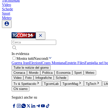
TgcomMag
Video
Schede
Sport
Meteo
In evidenza
Mostra tutti
Nascondi
Guerra Iran
Elezioni
Crans Montana
Epstein Files
Famiglia nel b
Tutte le notizie del giorno
Cronaca
Mondo
Politica
Economia
Sport
Meteo
Video
Foto
Infografiche
Schede
Tv & Spettacolo
TgcomLab
TgcomMag
TgTech
Lif
Chi siamo
Seguici anche su