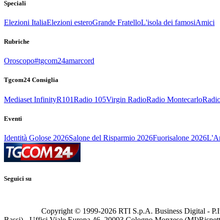
Speciali
Elezioni Italia
Elezioni estero
Grande Fratello
L'isola dei famosi
Amici
Rubriche
Oroscopo
#tgcom24amarcord
Tgcom24 Consiglia
Mediaset Infinity
R101
Radio 105
Virgin Radio
Radio Montecarlo
Radio
Eventi
Identità Golose 2026
Salone del Risparmio 2026
Fuorisalone 2026
L'Ar
Seguici su
Copyright © 1999-
2026
RTI S.p.A. Business Digital - P.I
Bassi) - Uffici Viale Europa 46, 20093 Cologno Monzese (MI)
Rispett