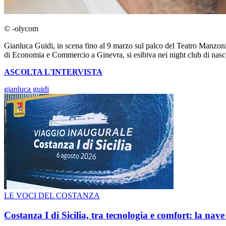
© -olycom
Gianluca Guidi, in scena fino al 9 marzo sul palco del Teatro Manzo
di Economia e Commercio a Ginevra, si esibiva nei night club di nasc
ASCOLTA L'INTERVISTA
gianluca guidi
LE VOCI DEL COSTANZA
Costanza I di Sicilia, tra tecnologia e comfort: la nav