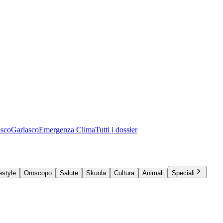
osco
Garlasco
Emergenza Clima
Tutti i dossier
estyle
Oroscopo
Salute
Skuola
Cultura
Animali
Speciali