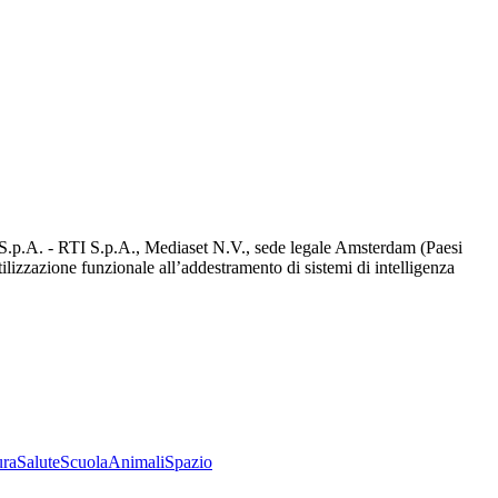
d S.p.A. - RTI S.p.A., Mediaset N.V., sede legale Amsterdam (Paesi
utilizzazione funzionale all’addestramento di sistemi di intelligenza
ura
Salute
Scuola
Animali
Spazio