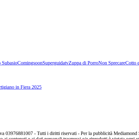
 Subasio
Comingsoon
Superguidatv
Zuppa di Porro
Non Sprecare
Cotto 
tigiano in Fiera 2025
va 03976881007 - Tutti i diritti riservati - Per la pubblicità Mediamon
o ai contenuti e ai dati personali trasmessi e/o riprodotti è vietata ogni 