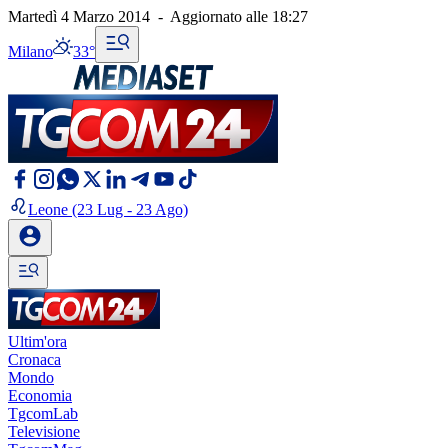
Martedì 4 Marzo 2014
-
Aggiornato alle
18:27
Milano
33°
Leone
(23 Lug - 23 Ago)
Ultim'ora
Cronaca
Mondo
Economia
TgcomLab
Televisione