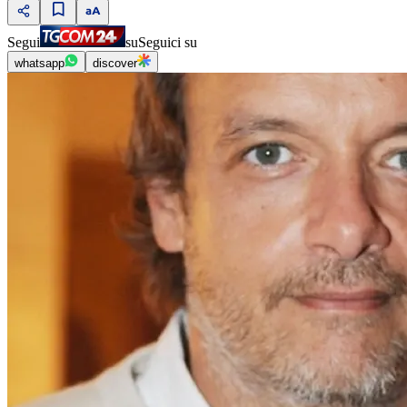
Segui
su
Seguici su
whatsapp
discover