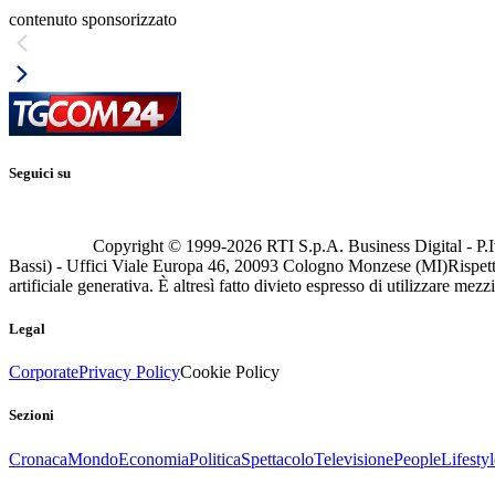
contenuto sponsorizzato
Seguici su
Copyright © 1999-
2026
RTI S.p.A. Business Digital - P.I
Bassi) - Uffici Viale Europa 46, 20093 Cologno Monzese (MI)
Rispett
artificiale generativa. È altresì fatto divieto espresso di utilizzare mez
Legal
Corporate
Privacy Policy
Cookie Policy
Sezioni
Cronaca
Mondo
Economia
Politica
Spettacolo
Televisione
People
Lifestyl