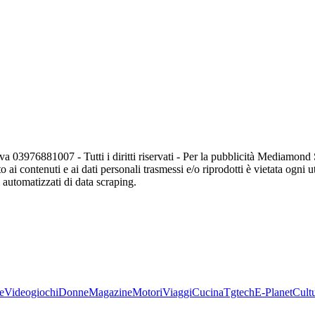
va 03976881007 - Tutti i diritti riservati - Per la pubblicità Mediamon
o ai contenuti e ai dati personali trasmessi e/o riprodotti è vietata ogni 
zi automatizzati di data scraping.
e
Videogiochi
Donne
Magazine
Motori
Viaggi
Cucina
Tgtech
E-Planet
Cult