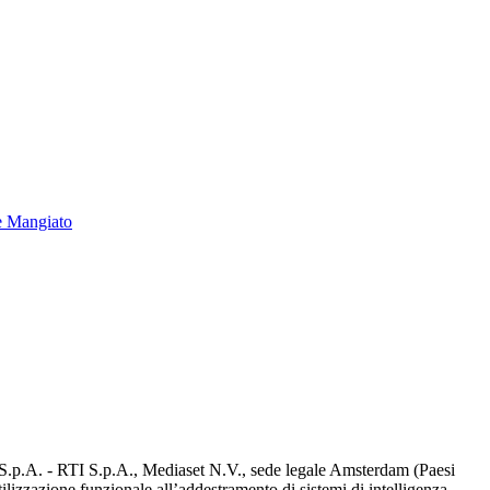
e Mangiato
d S.p.A. - RTI S.p.A., Mediaset N.V., sede legale Amsterdam (Paesi
utilizzazione funzionale all’addestramento di sistemi di intelligenza