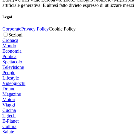
artificiale generativa. È altresì fatto divieto espresso di utilizzare mez
Legal
Corporate
Privacy Policy
Cookie Policy
Sezioni
Cronaca
Mondo
Economia
Politica
Spettacolo
Televisione
People
Lifestyle
Videogiochi
Donne
Magazine
Motori
Viaggi
Cucina
Tgtech
E-Planet
Cultura
Salute