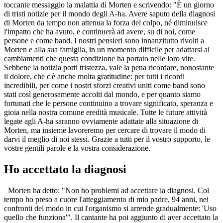
toccante messaggio la malattia di Morten e scrivendo: "È un giorno
di tristi notizie per il mondo degli A-ha. Avere saputo della diagnosi
di Morten da tempo non attenua la forza del colpo, né diminuisce
l'impatto che ha avuto, e continuerà ad avere, su di noi, come
persone e come band. I nostri pensieri sono innanzitutto rivolti a
Morten e alla sua famiglia, in un momento difficile per adattarsi ai
cambiamenti che questa condizione ha portato nelle loro vite.
Sebbene la notizia porti tristezza, vale la pena ricordare, nonostante
il dolore, che c'è anche molta gratitudine: per tutti i ricordi
incredibili, per come i nostri sforzi creativi uniti come band sono
stati così generosamente accolti dal mondo, e per quanto siamo
fortunati che le persone continuino a trovare significato, speranza e
gioia nella nostra comune eredità musicale. Tutte le future attività
legate agli A-ha saranno ovviamente adattate alla situazione di
Morten, ma insieme lavoreremo per cercare di trovare il modo di
darvi il meglio di noi stessi. Grazie a tutti per il vostro supporto, le
vostre gentili parole e la vostra considerazione.
Ho accettato la diagnosi
Morten ha detto: "Non ho problemi ad accettare la diagnosi. Col
tempo ho preso a cuore l'atteggiamento di mio padre, 94 anni, nei
confronti del modo in cui l'organismo si arrende gradualmente: 'Uso
quello che funziona'". Il cantante ha poi aggiunto di aver accettato la