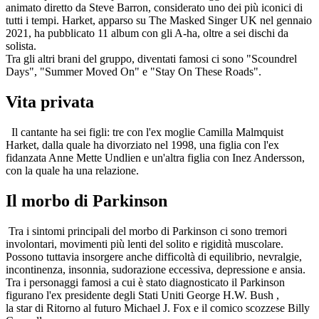
animato diretto da Steve Barron, considerato uno dei più iconici di
tutti i tempi. Harket, apparso su The Masked Singer UK nel gennaio
2021, ha pubblicato 11 album con gli A-ha, oltre a sei dischi da
solista.
Tra gli altri brani del gruppo, diventati famosi ci sono "Scoundrel
Days", "Summer Moved On" e "Stay On These Roads".
Vita privata
Il cantante ha sei figli: tre con l'ex moglie Camilla Malmquist
Harket, dalla quale ha divorziato nel 1998, una figlia con l'ex
fidanzata Anne Mette Undlien e un'altra figlia con Inez Andersson,
con la quale ha una relazione.
Il morbo di Parkinson
Tra i sintomi principali del morbo di Parkinson ci sono tremori
involontari, movimenti più lenti del solito e rigidità muscolare.
Possono tuttavia insorgere anche difficoltà di equilibrio, nevralgie,
incontinenza, insonnia, sudorazione eccessiva, depressione e ansia.
Tra i personaggi famosi a cui è stato diagnosticato il Parkinson
figurano l'ex presidente degli Stati Uniti George H.W. Bush ,
la star di Ritorno al futuro Michael J. Fox e il comico scozzese Billy