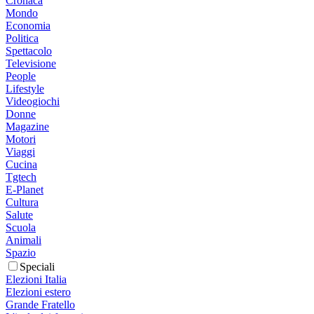
Cronaca
Mondo
Economia
Politica
Spettacolo
Televisione
People
Lifestyle
Videogiochi
Donne
Magazine
Motori
Viaggi
Cucina
Tgtech
E-Planet
Cultura
Salute
Scuola
Animali
Spazio
Speciali
Elezioni Italia
Elezioni estero
Grande Fratello