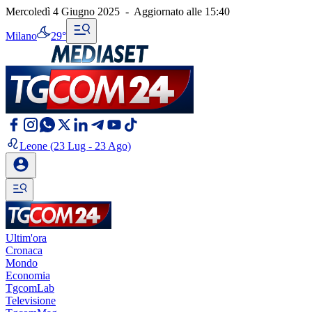
Mercoledì 4 Giugno 2025
-
Aggiornato alle
15:40
Milano
29°
Leone
(23 Lug - 23 Ago)
Ultim'ora
Cronaca
Mondo
Economia
TgcomLab
Televisione