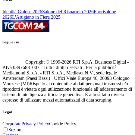
Identità Golose 2026
Salone del Risparmio 2026
Fuorisalone
2026
L'Artigiano in Fiera 2025
Seguici su
Copyright © 1999-
2026
RTI S.p.A. Business Digital -
P.Iva 03976881007 - Tutti i diritti riservati - Per la pubblicità
Mediamond S.p.A. - RTI S.p.A., Mediaset N.V., sede legale
Amsterdam (Paesi Bassi) - Uffici Viale Europa 46, 20093 Cologno
Monzese (MI)
Rispetto ai contenuti e ai dati personali trasmessi e/o
riprodotti è vietata ogni utilizzazione funzionale all’addestramento di
sistemi di intelligenza artificiale generativa. È altresì fatto divieto
espresso di utilizzare mezzi automatizzati di data scraping.
Legal
Corporate
Privacy Policy
Cookie Policy
Sezioni