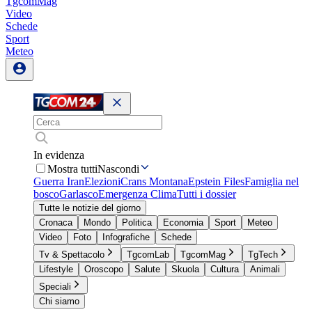
TgcomMag
Video
Schede
Sport
Meteo
In evidenza
Mostra tutti
Nascondi
Guerra Iran
Elezioni
Crans Montana
Epstein Files
Famiglia nel
bosco
Garlasco
Emergenza Clima
Tutti i dossier
Tutte le notizie del giorno
Cronaca
Mondo
Politica
Economia
Sport
Meteo
Video
Foto
Infografiche
Schede
Tv & Spettacolo
TgcomLab
TgcomMag
TgTech
Lifestyle
Oroscopo
Salute
Skuola
Cultura
Animali
Speciali
Chi siamo