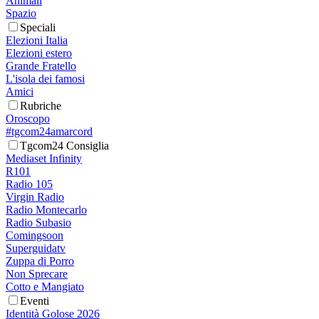
Animali
Spazio
Speciali
Elezioni Italia
Elezioni estero
Grande Fratello
L'isola dei famosi
Amici
Rubriche
Oroscopo
#tgcom24amarcord
Tgcom24 Consiglia
Mediaset Infinity
R101
Radio 105
Virgin Radio
Radio Montecarlo
Radio Subasio
Comingsoon
Superguidatv
Zuppa di Porro
Non Sprecare
Cotto e Mangiato
Eventi
Identità Golose 2026