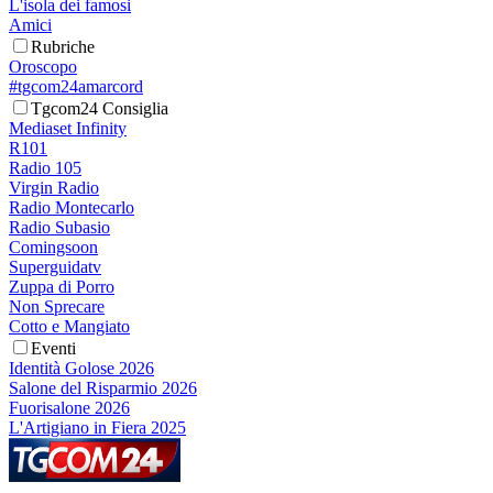
L'isola dei famosi
Amici
Rubriche
Oroscopo
#tgcom24amarcord
Tgcom24 Consiglia
Mediaset Infinity
R101
Radio 105
Virgin Radio
Radio Montecarlo
Radio Subasio
Comingsoon
Superguidatv
Zuppa di Porro
Non Sprecare
Cotto e Mangiato
Eventi
Identità Golose 2026
Salone del Risparmio 2026
Fuorisalone 2026
L'Artigiano in Fiera 2025