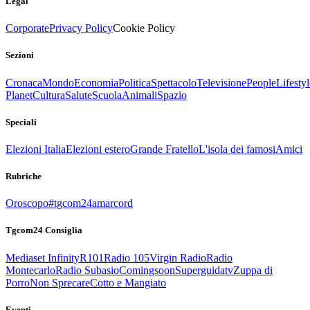
Legal
Corporate
Privacy Policy
Cookie Policy
Sezioni
Cronaca
Mondo
Economia
Politica
Spettacolo
Televisione
People
Lifestyl
Planet
Cultura
Salute
Scuola
Animali
Spazio
Speciali
Elezioni Italia
Elezioni estero
Grande Fratello
L'isola dei famosi
Amici
Rubriche
Oroscopo
#tgcom24amarcord
Tgcom24 Consiglia
Mediaset Infinity
R101
Radio 105
Virgin Radio
Radio
Montecarlo
Radio Subasio
Comingsoon
Superguidatv
Zuppa di
Porro
Non Sprecare
Cotto e Mangiato
Eventi