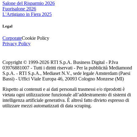
Salone del Risparmio 2026
Fuorisalone 2026
L'Artigiano in Fiera 2025
Legal
Corporate
Cookie Policy
Privacy Policy
Copyright © 1999-
2026
RTI S.p.A. Business Digital - P.Iva
03976881007 - Tutti i diritti riservati - Per la pubblicità Mediamond
S.p.A. - RTI S.p.A., Mediaset N.V., sede legale Amsterdam (Paesi
Bassi) - Uffici Viale Europa 46, 20093 Cologno Monzese (MI)
Rispetto ai contenuti e ai dati personali trasmessi e/o riprodotti è
vietata ogni utilizzazione funzionale all’addestramento di sistemi di
intelligenza artificiale generativa. È altresì fatto divieto espresso di
utilizzare mezzi automatizzati di data scraping.