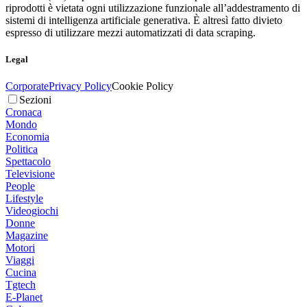
riprodotti è vietata ogni utilizzazione funzionale all’addestramento di
sistemi di intelligenza artificiale generativa. È altresì fatto divieto
espresso di utilizzare mezzi automatizzati di data scraping.
Legal
Corporate
Privacy Policy
Cookie Policy
Sezioni
Cronaca
Mondo
Economia
Politica
Spettacolo
Televisione
People
Lifestyle
Videogiochi
Donne
Magazine
Motori
Viaggi
Cucina
Tgtech
E-Planet