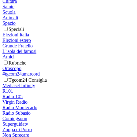
Cultura
Salute
Scuola
Animali
Spazio
Speciali
Elezioni Italia
Elezioni estero
Grande Fratello
L'isola dei famosi
Amici
Rubriche
Oroscopo
#tgcom24amarcord
Tgcom24 Consiglia
Mediaset Infinity
R101
Radio 105
Virgin Radio
Radio Montecarlo
Radio Subasio
Comingsoon
Superguidatv
Zuppa di Porro
Non Sprecare