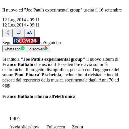
Il nuovo cd "Joe Patti's experimental group" uscirà il 16 settembre
12 Lug 2014 - 09:11
12 Lug 2014 - 09:11
Segui
su
Seguici su
whatsapp
discover
Si intitola
"Joe Patti's experimental
grou
p
"
il nuovo album di
Franco Battiato
che uscirà il 16 settembre e avrà sonorità
elettroniche. Il progetto discografico, pensato con l'ingegnere del
suono
Pino 'Pinaxa' Pischetola
, include brani rivisitati e inediti
pescati dal repertorio della musica sperimentale dagli Anni 70 ad
oggi.
Franco Battiato ritorna all'elettronica
1
di 9
Avvia slideshow
Fullscreen
Zoom