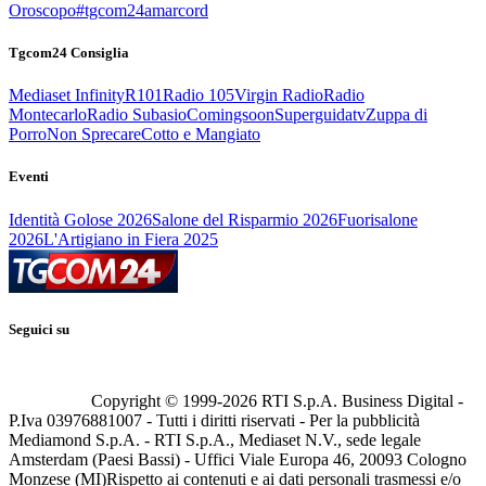
Oroscopo
#tgcom24amarcord
Tgcom24 Consiglia
Mediaset Infinity
R101
Radio 105
Virgin Radio
Radio
Montecarlo
Radio Subasio
Comingsoon
Superguidatv
Zuppa di
Porro
Non Sprecare
Cotto e Mangiato
Eventi
Identità Golose 2026
Salone del Risparmio 2026
Fuorisalone
2026
L'Artigiano in Fiera 2025
Seguici su
Copyright © 1999-
2026
RTI S.p.A. Business Digital -
P.Iva 03976881007 - Tutti i diritti riservati - Per la pubblicità
Mediamond S.p.A. - RTI S.p.A., Mediaset N.V., sede legale
Amsterdam (Paesi Bassi) - Uffici Viale Europa 46, 20093 Cologno
Monzese (MI)
Rispetto ai contenuti e ai dati personali trasmessi e/o