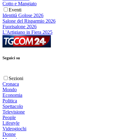
Cotto e Mangiato
Eventi
Identità Golose 2026
Salone del Risparmio 2026
Fuorisalone 2026
L'Artigiano in Fiera 2025
Seguici su
Sezioni
Cronaca
Mondo
Economia
Politica
Spettacolo
Televisione
People
Lifestyle
Videogiochi
Donne