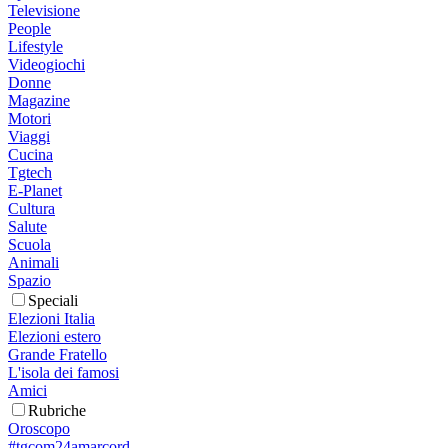
Televisione
People
Lifestyle
Videogiochi
Donne
Magazine
Motori
Viaggi
Cucina
Tgtech
E-Planet
Cultura
Salute
Scuola
Animali
Spazio
Speciali
Elezioni Italia
Elezioni estero
Grande Fratello
L'isola dei famosi
Amici
Rubriche
Oroscopo
#tgcom24amarcord