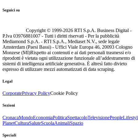
Seguici su
Copyright © 1999-
2026
RTI S.p.A. Business Digital -
P.Iva 03976881007 - Tutti i diritti riservati - Per la pubblicità
Mediamond S.p.A. - RTI S.p.A., Mediaset N.V., sede legale
Amsterdam (Paesi Bassi) - Uffici Viale Europa 46, 20093 Cologno
Monzese (MI)
Rispetto ai contenuti e ai dati personali trasmessi e/o
riprodotti è vietata ogni utilizzazione funzionale all’addestramento di
sistemi di intelligenza artificiale generativa. È altresì fatto divieto
espresso di utilizzare mezzi automatizzati di data scraping.
Legal
Corporate
Privacy Policy
Cookie Policy
Sezioni
Cronaca
Mondo
Economia
Politica
Spettacolo
Televisione
People
Lifestyl
Planet
Cultura
Salute
Scuola
Animali
Spazio
Speciali