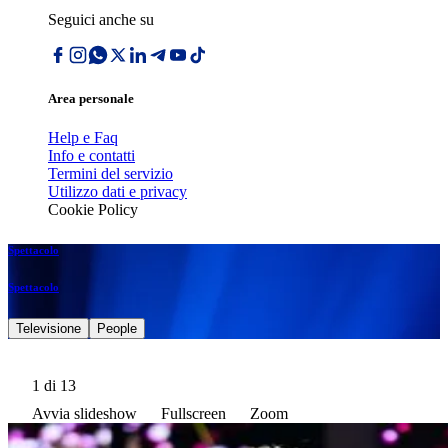
Seguici anche su
Area personale
Help e Faq
Info e contatti
Termini del servizio
Utilizzo dati e privacy
Cookie Policy
Spettacolo
Spettacolo
Televisione
People
1
di 13
Avvia slideshow
Fullscreen
Zoom