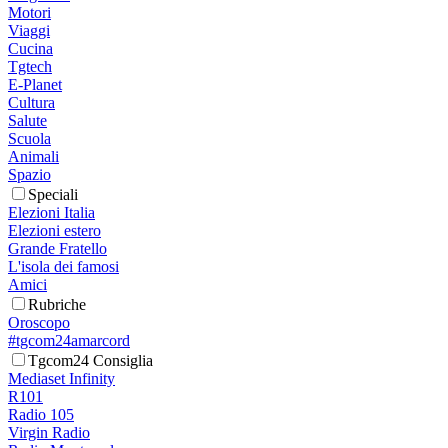
Motori
Viaggi
Cucina
Tgtech
E-Planet
Cultura
Salute
Scuola
Animali
Spazio
Speciali
Elezioni Italia
Elezioni estero
Grande Fratello
L'isola dei famosi
Amici
Rubriche
Oroscopo
#tgcom24amarcord
Tgcom24 Consiglia
Mediaset Infinity
R101
Radio 105
Virgin Radio