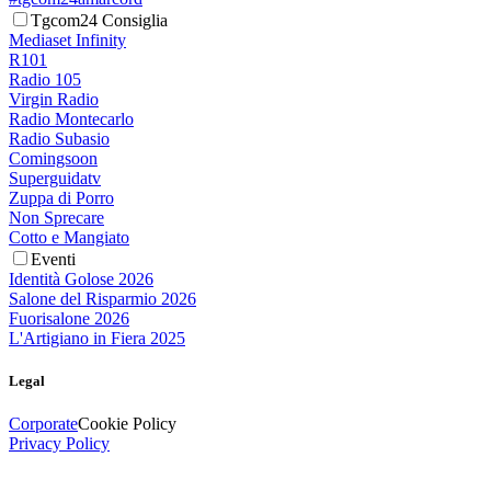
Tgcom24 Consiglia
Mediaset Infinity
R101
Radio 105
Virgin Radio
Radio Montecarlo
Radio Subasio
Comingsoon
Superguidatv
Zuppa di Porro
Non Sprecare
Cotto e Mangiato
Eventi
Identità Golose 2026
Salone del Risparmio 2026
Fuorisalone 2026
L'Artigiano in Fiera 2025
Legal
Corporate
Cookie Policy
Privacy Policy