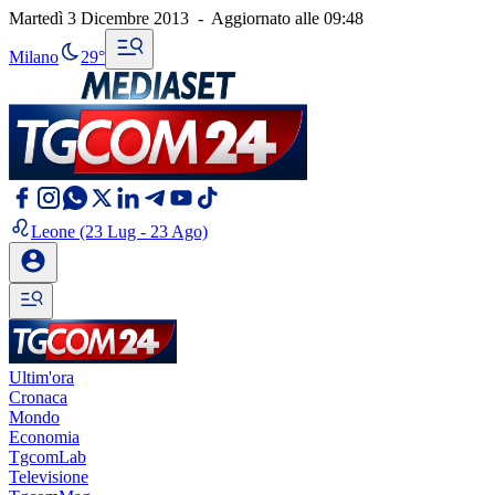
Martedì 3 Dicembre 2013
-
Aggiornato alle
09:48
Milano
29°
Leone
(23 Lug - 23 Ago)
Ultim'ora
Cronaca
Mondo
Economia
TgcomLab
Televisione