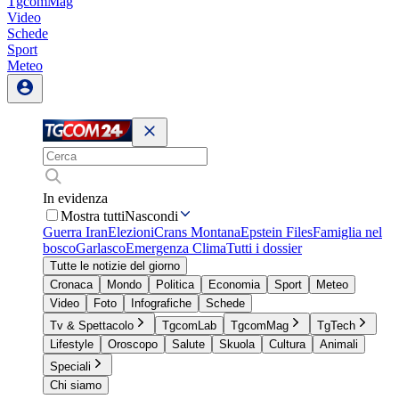
TgcomMag
Video
Schede
Sport
Meteo
In evidenza
Mostra tutti
Nascondi
Guerra Iran
Elezioni
Crans Montana
Epstein Files
Famiglia nel
bosco
Garlasco
Emergenza Clima
Tutti i dossier
Tutte le notizie del giorno
Cronaca
Mondo
Politica
Economia
Sport
Meteo
Video
Foto
Infografiche
Schede
Tv & Spettacolo
TgcomLab
TgcomMag
TgTech
Lifestyle
Oroscopo
Salute
Skuola
Cultura
Animali
Speciali
Chi siamo