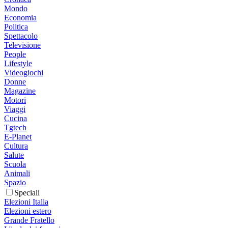
Mondo
Economia
Politica
Spettacolo
Televisione
People
Lifestyle
Videogiochi
Donne
Magazine
Motori
Viaggi
Cucina
Tgtech
E-Planet
Cultura
Salute
Scuola
Animali
Spazio
Speciali
Elezioni Italia
Elezioni estero
Grande Fratello