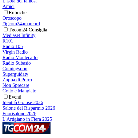
L'isola dei famosi
Amici
Rubriche
Oroscopo
#tgcom24amarcord
Tgcom24 Consiglia
Mediaset Infinity
R101
Radio 105
Virgin Radio
Radio Montecarlo
Radio Subasio
Comingsoon
Superguidatv
Zuppa di Porro
Non Sprecare
Cotto e Mangiato
Eventi
Identità Golose 2026
Salone del Risparmio 2026
Fuorisalone 2026
L'Artigiano in Fiera 2025