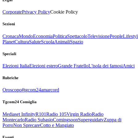
Corporate
Privacy Policy
Cookie Policy
Sezioni
Cronaca
Mondo
Economia
Politica
Spettacolo
Televisione
People
Lifestyl
Planet
Cultura
Salute
Scuola
Animali
Spazio
Speciali
Elezioni Italia
Elezioni estero
Grande Fratello
L'isola dei famosi
Amici
Rubriche
Oroscopo
#tgcom24amarcord
Tgcom24 Consiglia
Mediaset Infinity
R101
Radio 105
Virgin Radio
Radio
Montecarlo
Radio Subasio
Comingsoon
Superguidatv
Zuppa di
Porro
Non Sprecare
Cotto e Mangiato
Eventi