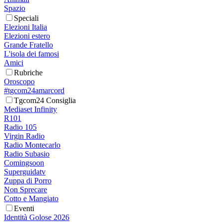
Spazio
Speciali
Elezioni Italia
Elezioni estero
Grande Fratello
L'isola dei famosi
Amici
Rubriche
Oroscopo
#tgcom24amarcord
Tgcom24 Consiglia
Mediaset Infinity
R101
Radio 105
Virgin Radio
Radio Montecarlo
Radio Subasio
Comingsoon
Superguidatv
Zuppa di Porro
Non Sprecare
Cotto e Mangiato
Eventi
Identità Golose 2026