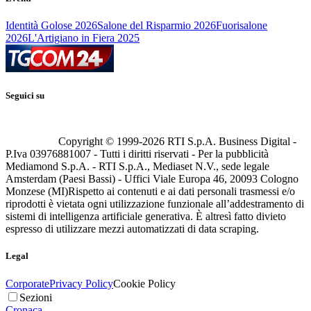
Identità Golose 2026
Salone del Risparmio 2026
Fuorisalone
2026
L'Artigiano in Fiera 2025
Seguici su
Copyright © 1999-
2026
RTI S.p.A. Business Digital -
P.Iva 03976881007 - Tutti i diritti riservati - Per la pubblicità
Mediamond S.p.A. - RTI S.p.A., Mediaset N.V., sede legale
Amsterdam (Paesi Bassi) - Uffici Viale Europa 46, 20093 Cologno
Monzese (MI)
Rispetto ai contenuti e ai dati personali trasmessi e/o
riprodotti è vietata ogni utilizzazione funzionale all’addestramento di
sistemi di intelligenza artificiale generativa. È altresì fatto divieto
espresso di utilizzare mezzi automatizzati di data scraping.
Legal
Corporate
Privacy Policy
Cookie Policy
Sezioni
Cronaca