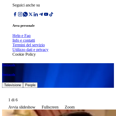
Seguici anche su
Area personale
Help e Faq
Info e contatti
Termini del servizio
Utilizzo dati e privacy
Cookie Policy
Spettacolo
Spettacolo
Televisione
People
1
di 6
Avvia slideshow
Fullscreen
Zoom