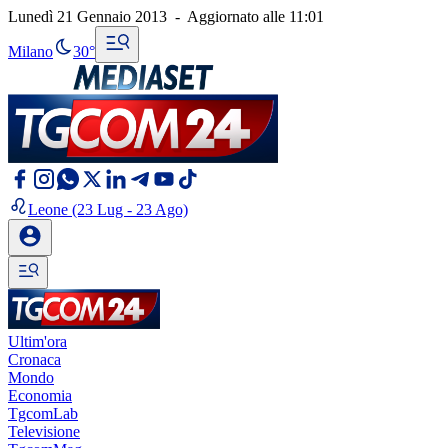
Lunedì 21 Gennaio 2013
-
Aggiornato alle
11:01
Milano
30°
Leone
(23 Lug - 23 Ago)
Ultim'ora
Cronaca
Mondo
Economia
TgcomLab
Televisione