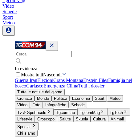
TgcomMag
Video
Schede
Sport
Meteo
In evidenza
Mostra tutti
Nascondi
Guerra Iran
Elezioni
Crans Montana
Epstein Files
Famiglia nel
bosco
Garlasco
Emergenza Clima
Tutti i dossier
Tutte le notizie del giorno
Cronaca
Mondo
Politica
Economia
Sport
Meteo
Video
Foto
Infografiche
Schede
Tv & Spettacolo
TgcomLab
TgcomMag
TgTech
Lifestyle
Oroscopo
Salute
Skuola
Cultura
Animali
Speciali
Chi siamo