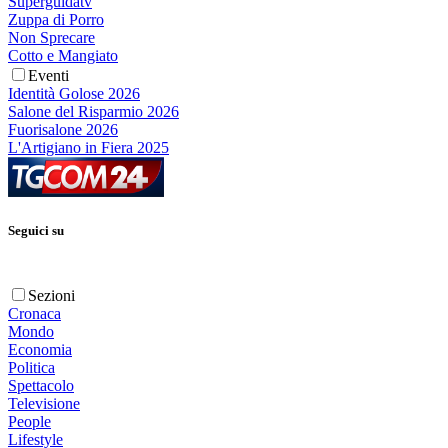
Superguidatv
Zuppa di Porro
Non Sprecare
Cotto e Mangiato
Eventi
Identità Golose 2026
Salone del Risparmio 2026
Fuorisalone 2026
L'Artigiano in Fiera 2025
Seguici su
Sezioni
Cronaca
Mondo
Economia
Politica
Spettacolo
Televisione
People
Lifestyle