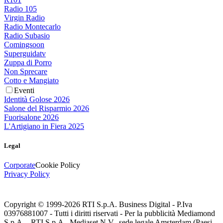
Radio 105
Virgin Radio
Radio Montecarlo
Radio Subasio
Comingsoon
Superguidatv
Zuppa di Porro
Non Sprecare
Cotto e Mangiato
Eventi
Identità Golose 2026
Salone del Risparmio 2026
Fuorisalone 2026
L'Artigiano in Fiera 2025
Legal
Corporate
Cookie Policy
Privacy Policy
Copyright © 1999-
2026
RTI S.p.A. Business Digital - P.Iva
03976881007 - Tutti i diritti riservati - Per la pubblicità Mediamond
S.p.A. - RTI S.p.A., Mediaset N.V., sede legale Amsterdam (Paesi