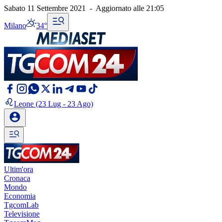
Sabato 11 Settembre 2021
-
Aggiornato alle
21:05
Milano
34°
Leone
(23 Lug - 23 Ago)
Ultim'ora
Cronaca
Mondo
Economia
TgcomLab
Televisione