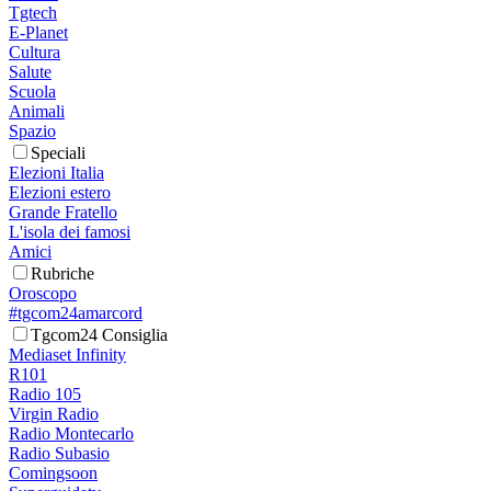
Tgtech
E-Planet
Cultura
Salute
Scuola
Animali
Spazio
Speciali
Elezioni Italia
Elezioni estero
Grande Fratello
L'isola dei famosi
Amici
Rubriche
Oroscopo
#tgcom24amarcord
Tgcom24 Consiglia
Mediaset Infinity
R101
Radio 105
Virgin Radio
Radio Montecarlo
Radio Subasio
Comingsoon