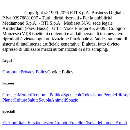
Copyright © 1999-
2026
RTI S.p.A. Business Digital -
P.Iva 03976881007 - Tutti i diritti riservati - Per la pubblicità
Mediamond S.p.A. - RTI S.p.A., Mediaset N.V., sede legale
Amsterdam (Paesi Bassi) - Uffici Viale Europa 46, 20093 Cologno
Monzese (MI)
Rispetto ai contenuti e ai dati personali trasmessi e/o
riprodotti è vietata ogni utilizzazione funzionale all’addestramento di
sistemi di intelligenza artificiale generativa. È altresì fatto divieto
espresso di utilizzare mezzi automatizzati di data scraping.
Legal
Corporate
Privacy Policy
Cookie Policy
Sezioni
Cronaca
Mondo
Economia
Politica
Spettacolo
Televisione
People
Lifestyl
Planet
Cultura
Salute
Scuola
Animali
Spazio
Speciali
Elezioni Italia
Elezioni estero
Grande Fratello
L'isola dei famosi
Amici