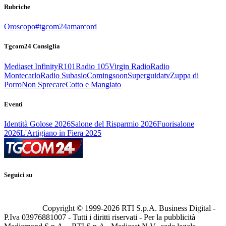
Rubriche
Oroscopo
#tgcom24amarcord
Tgcom24 Consiglia
Mediaset Infinity
R101
Radio 105
Virgin Radio
Radio
Montecarlo
Radio Subasio
Comingsoon
Superguidatv
Zuppa di
Porro
Non Sprecare
Cotto e Mangiato
Eventi
Identità Golose 2026
Salone del Risparmio 2026
Fuorisalone
2026
L'Artigiano in Fiera 2025
Seguici su
Copyright © 1999-
2026
RTI S.p.A. Business Digital -
P.Iva 03976881007 - Tutti i diritti riservati - Per la pubblicità