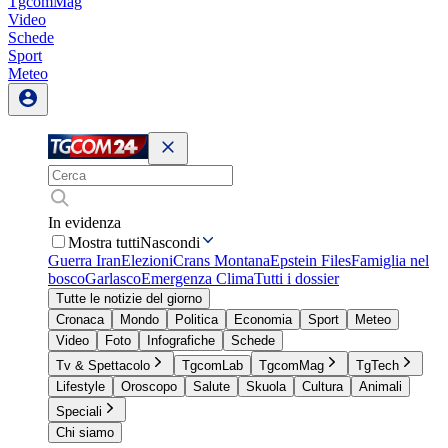
TgcomMag
Video
Schede
Sport
Meteo
In evidenza
Mostra tutti
Nascondi
Guerra Iran
Elezioni
Crans Montana
Epstein Files
Famiglia nel
bosco
Garlasco
Emergenza Clima
Tutti i dossier
Tutte le notizie del giorno
Cronaca
Mondo
Politica
Economia
Sport
Meteo
Video
Foto
Infografiche
Schede
Tv & Spettacolo
TgcomLab
TgcomMag
TgTech
Lifestyle
Oroscopo
Salute
Skuola
Cultura
Animali
Speciali
Chi siamo