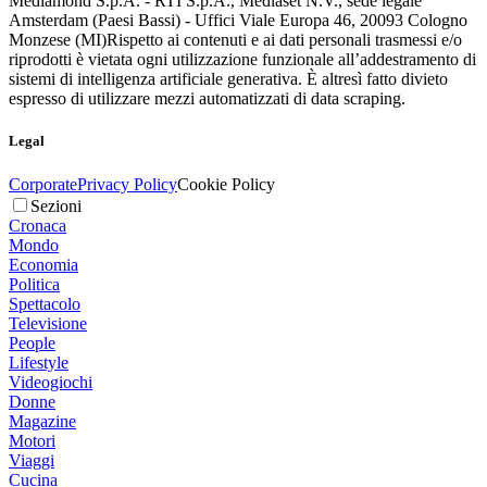
Mediamond S.p.A. - RTI S.p.A., Mediaset N.V., sede legale
Amsterdam (Paesi Bassi) - Uffici Viale Europa 46, 20093 Cologno
Monzese (MI)
Rispetto ai contenuti e ai dati personali trasmessi e/o
riprodotti è vietata ogni utilizzazione funzionale all’addestramento di
sistemi di intelligenza artificiale generativa. È altresì fatto divieto
espresso di utilizzare mezzi automatizzati di data scraping.
Legal
Corporate
Privacy Policy
Cookie Policy
Sezioni
Cronaca
Mondo
Economia
Politica
Spettacolo
Televisione
People
Lifestyle
Videogiochi
Donne
Magazine
Motori
Viaggi
Cucina