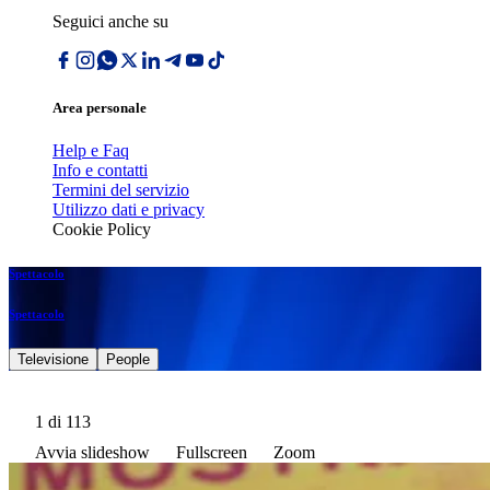
Seguici anche su
Area personale
Help e Faq
Info e contatti
Termini del servizio
Utilizzo dati e privacy
Cookie Policy
Spettacolo
Spettacolo
Televisione
People
1
di 113
Avvia slideshow
Fullscreen
Zoom