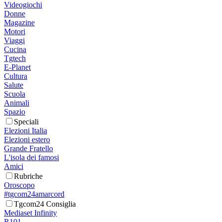
Videogiochi
Donne
Magazine
Motori
Viaggi
Cucina
Tgtech
E-Planet
Cultura
Salute
Scuola
Animali
Spazio
Speciali
Elezioni Italia
Elezioni estero
Grande Fratello
L'isola dei famosi
Amici
Rubriche
Oroscopo
#tgcom24amarcord
Tgcom24 Consiglia
Mediaset Infinity
R101