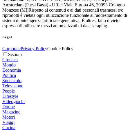
Amsterdam (Paesi Bassi) - Uffici Viale Europa 46, 20093 Cologno
Monzese (MI)
Rispetto ai contenuti e ai dati personali trasmessi e/o
riprodotti è vietata ogni utilizzazione funzionale all’addestramento di
sistemi di intelligenza artificiale generativa. È altresì fatto divieto
espresso di utilizzare mezzi automatizzati di data scraping.
Legal
Corporate
Privacy Policy
Cookie Policy
Sezioni
Cronaca
Mondo
Economia
Politica
Spettacolo
Televisione
People
Lifestyle
Videogiochi
Donne
Magazine
Motori
Viaggi
Cucina