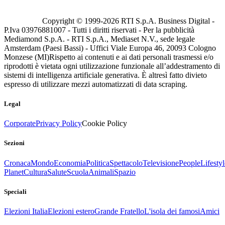
Copyright © 1999-
2026
RTI S.p.A. Business Digital -
P.Iva 03976881007 - Tutti i diritti riservati - Per la pubblicità
Mediamond S.p.A. - RTI S.p.A., Mediaset N.V., sede legale
Amsterdam (Paesi Bassi) - Uffici Viale Europa 46, 20093 Cologno
Monzese (MI)
Rispetto ai contenuti e ai dati personali trasmessi e/o
riprodotti è vietata ogni utilizzazione funzionale all’addestramento di
sistemi di intelligenza artificiale generativa. È altresì fatto divieto
espresso di utilizzare mezzi automatizzati di data scraping.
Legal
Corporate
Privacy Policy
Cookie Policy
Sezioni
Cronaca
Mondo
Economia
Politica
Spettacolo
Televisione
People
Lifestyl
Planet
Cultura
Salute
Scuola
Animali
Spazio
Speciali
Elezioni Italia
Elezioni estero
Grande Fratello
L'isola dei famosi
Amici