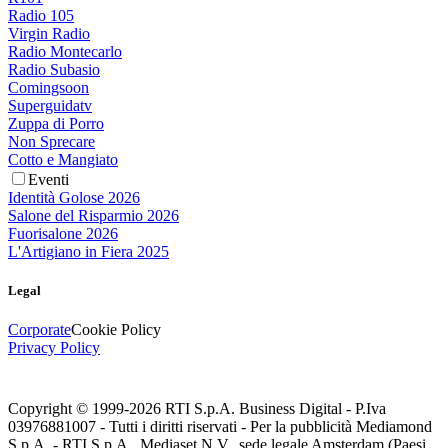
Radio 105
Virgin Radio
Radio Montecarlo
Radio Subasio
Comingsoon
Superguidatv
Zuppa di Porro
Non Sprecare
Cotto e Mangiato
Eventi
Identità Golose 2026
Salone del Risparmio 2026
Fuorisalone 2026
L'Artigiano in Fiera 2025
Legal
Corporate
Cookie Policy
Privacy Policy
Copyright © 1999-
2026
RTI S.p.A. Business Digital - P.Iva
03976881007 - Tutti i diritti riservati - Per la pubblicità Mediamond
S.p.A. - RTI S.p.A., Mediaset N.V., sede legale Amsterdam (Paesi