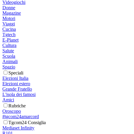
Videogiochi
Donne
Magazine
Motori
Viaggi
Cucina
Tgtech
E-Planet
Cultura
Salute
Scuola
Animali
Spazio
Speciali
Elezioni Italia
Elezioni estero
Grande Fratello
L'isola dei famosi
Amici
Rubriche
Oroscopo
#tgcom24amarcord
Tgcom24 Consiglia
Mediaset Infinity
R101