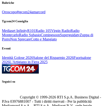
Rubriche
Oroscopo
#tgcom24amarcord
Tgcom24 Consiglia
Mediaset Infinity
R101
Radio 105
Virgin Radio
Radio
Montecarlo
Radio Subasio
Comingsoon
Superguidatv
Zuppa di
Porro
Non Sprecare
Cotto e Mangiato
Eventi
Identità Golose 2026
Salone del Risparmio 2026
Fuorisalone
2026
L'Artigiano in Fiera 2025
Seguici su
Copyright © 1999-
2026
RTI S.p.A. Business Digital -
P.Iva 03976881007 - Tutti i diritti riservati - Per la pubblicità
Mediamond S.p.A. - RTI S.p.A., Mediaset N.V., sede legale