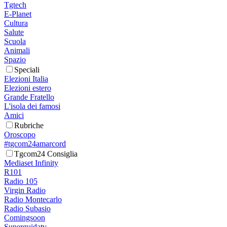
Tgtech
E-Planet
Cultura
Salute
Scuola
Animali
Spazio
Speciali
Elezioni Italia
Elezioni estero
Grande Fratello
L'isola dei famosi
Amici
Rubriche
Oroscopo
#tgcom24amarcord
Tgcom24 Consiglia
Mediaset Infinity
R101
Radio 105
Virgin Radio
Radio Montecarlo
Radio Subasio
Comingsoon
Superguidatv