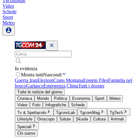
TgcomMag
Video
Schede
Sport
Meteo
In evidenza
Mostra tutti
Nascondi
Guerra Iran
Elezioni
Crans Montana
Epstein Files
Famiglia nel
bosco
Garlasco
Emergenza Clima
Tutti i dossier
Tutte le notizie del giorno
Cronaca
Mondo
Politica
Economia
Sport
Meteo
Video
Foto
Infografiche
Schede
Tv & Spettacolo
TgcomLab
TgcomMag
TgTech
Lifestyle
Oroscopo
Salute
Skuola
Cultura
Animali
Speciali
Chi siamo