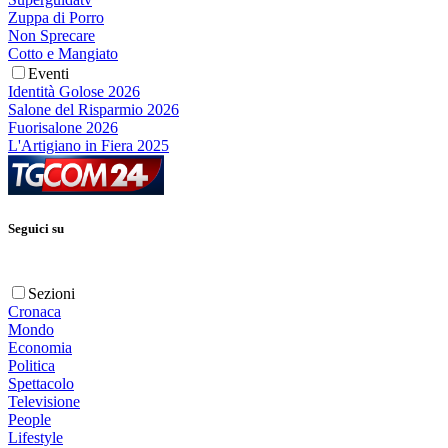
Zuppa di Porro
Non Sprecare
Cotto e Mangiato
Eventi
Identità Golose 2026
Salone del Risparmio 2026
Fuorisalone 2026
L'Artigiano in Fiera 2025
Seguici su
Sezioni
Cronaca
Mondo
Economia
Politica
Spettacolo
Televisione
People
Lifestyle