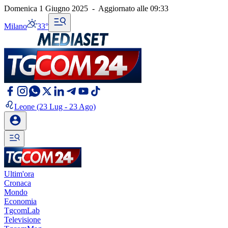
Domenica 1 Giugno 2025
-
Aggiornato alle
09:33
Milano
33°
Leone
(23 Lug - 23 Ago)
Ultim'ora
Cronaca
Mondo
Economia
TgcomLab
Televisione