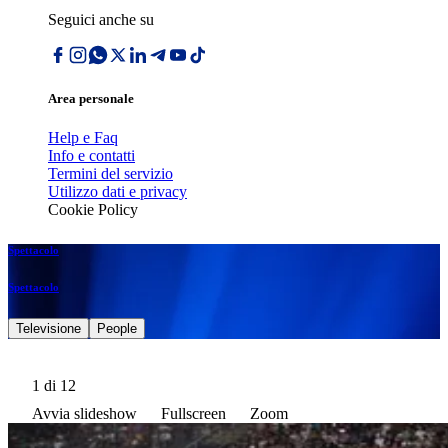
Seguici anche su
Area personale
Help e Faq
Info e contatti
Termini del servizio
Utilizzo dati e privacy
Cookie Policy
Spettacolo
Spettacolo
Televisione
People
1
di 12
Avvia slideshow
Fullscreen
Zoom