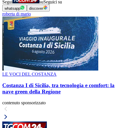
Segui
su
Seguici su
whatsapp
discover
roberta di mario
LE VOCI DEL COSTANZA
Costanza I di Sicilia, tra tecnologia e comfort: la
nave green della Regione
contenuto sponsorizzato