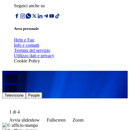
Seguici anche su
Area personale
Help e Faq
Info e contatti
Termini del servizio
Utilizzo dati e privacy
Cookie Policy
Spettacolo
Spettacolo
Televisione
People
1
di 4
Avvia slideshow
Fullscreen
Zoom