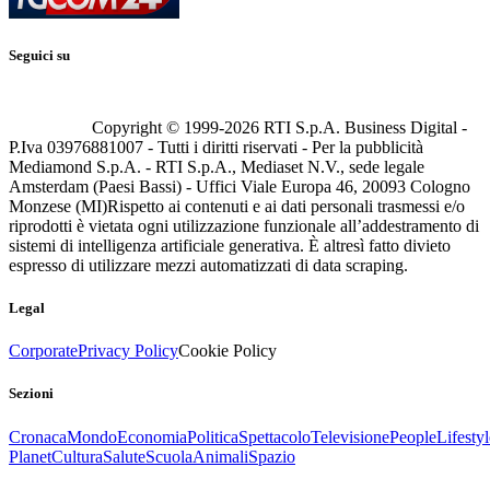
Seguici su
Copyright © 1999-
2026
RTI S.p.A. Business Digital -
P.Iva 03976881007 - Tutti i diritti riservati - Per la pubblicità
Mediamond S.p.A. - RTI S.p.A., Mediaset N.V., sede legale
Amsterdam (Paesi Bassi) - Uffici Viale Europa 46, 20093 Cologno
Monzese (MI)
Rispetto ai contenuti e ai dati personali trasmessi e/o
riprodotti è vietata ogni utilizzazione funzionale all’addestramento di
sistemi di intelligenza artificiale generativa. È altresì fatto divieto
espresso di utilizzare mezzi automatizzati di data scraping.
Legal
Corporate
Privacy Policy
Cookie Policy
Sezioni
Cronaca
Mondo
Economia
Politica
Spettacolo
Televisione
People
Lifestyl
Planet
Cultura
Salute
Scuola
Animali
Spazio