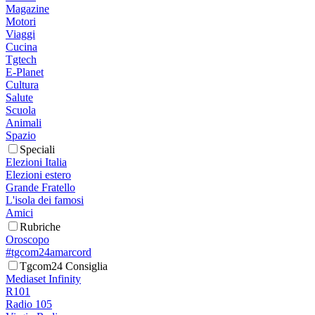
Magazine
Motori
Viaggi
Cucina
Tgtech
E-Planet
Cultura
Salute
Scuola
Animali
Spazio
Speciali
Elezioni Italia
Elezioni estero
Grande Fratello
L'isola dei famosi
Amici
Rubriche
Oroscopo
#tgcom24amarcord
Tgcom24 Consiglia
Mediaset Infinity
R101
Radio 105