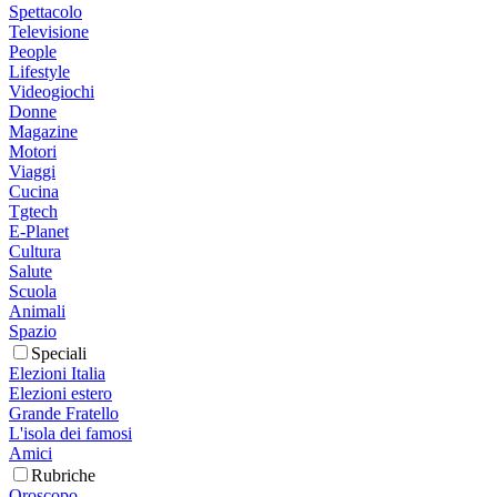
Spettacolo
Televisione
People
Lifestyle
Videogiochi
Donne
Magazine
Motori
Viaggi
Cucina
Tgtech
E-Planet
Cultura
Salute
Scuola
Animali
Spazio
Speciali
Elezioni Italia
Elezioni estero
Grande Fratello
L'isola dei famosi
Amici
Rubriche
Oroscopo