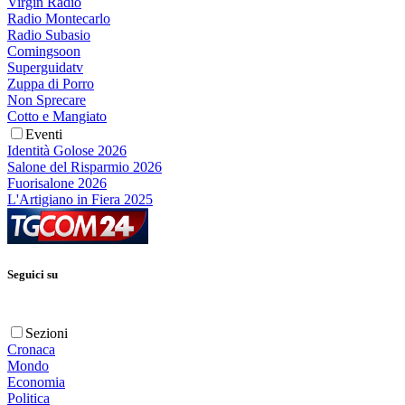
Virgin Radio
Radio Montecarlo
Radio Subasio
Comingsoon
Superguidatv
Zuppa di Porro
Non Sprecare
Cotto e Mangiato
Eventi
Identità Golose 2026
Salone del Risparmio 2026
Fuorisalone 2026
L'Artigiano in Fiera 2025
Seguici su
Sezioni
Cronaca
Mondo
Economia
Politica