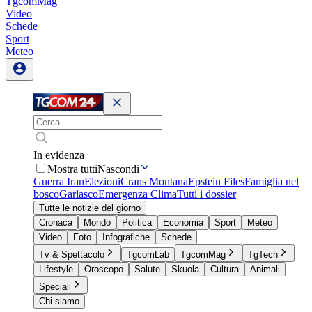
TgcomMag
Video
Schede
Sport
Meteo
In evidenza
Mostra tutti
Nascondi
Guerra Iran
Elezioni
Crans Montana
Epstein Files
Famiglia nel
bosco
Garlasco
Emergenza Clima
Tutti i dossier
Tutte le notizie del giorno
Cronaca
Mondo
Politica
Economia
Sport
Meteo
Video
Foto
Infografiche
Schede
Tv & Spettacolo
TgcomLab
TgcomMag
TgTech
Lifestyle
Oroscopo
Salute
Skuola
Cultura
Animali
Speciali
Chi siamo