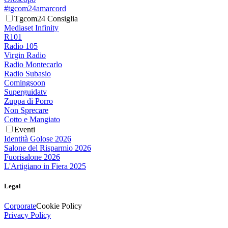
#tgcom24amarcord
Tgcom24 Consiglia
Mediaset Infinity
R101
Radio 105
Virgin Radio
Radio Montecarlo
Radio Subasio
Comingsoon
Superguidatv
Zuppa di Porro
Non Sprecare
Cotto e Mangiato
Eventi
Identità Golose 2026
Salone del Risparmio 2026
Fuorisalone 2026
L'Artigiano in Fiera 2025
Legal
Corporate
Cookie Policy
Privacy Policy