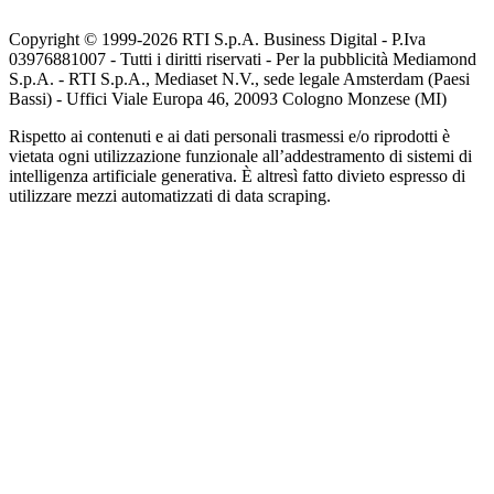
Copyright © 1999-
2026
RTI S.p.A. Business Digital - P.Iva
03976881007 - Tutti i diritti riservati - Per la pubblicità Mediamond
S.p.A. - RTI S.p.A., Mediaset N.V., sede legale Amsterdam (Paesi
Bassi) - Uffici Viale Europa 46, 20093 Cologno Monzese (MI)
Rispetto ai contenuti e ai dati personali trasmessi e/o riprodotti è
vietata ogni utilizzazione funzionale all’addestramento di sistemi di
intelligenza artificiale generativa. È altresì fatto divieto espresso di
utilizzare mezzi automatizzati di data scraping.