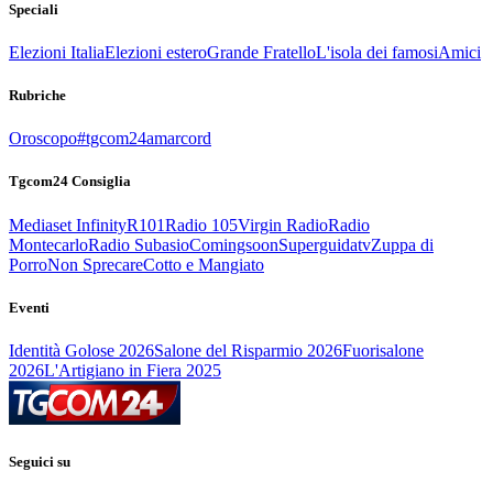
Speciali
Elezioni Italia
Elezioni estero
Grande Fratello
L'isola dei famosi
Amici
Rubriche
Oroscopo
#tgcom24amarcord
Tgcom24 Consiglia
Mediaset Infinity
R101
Radio 105
Virgin Radio
Radio
Montecarlo
Radio Subasio
Comingsoon
Superguidatv
Zuppa di
Porro
Non Sprecare
Cotto e Mangiato
Eventi
Identità Golose 2026
Salone del Risparmio 2026
Fuorisalone
2026
L'Artigiano in Fiera 2025
Seguici su