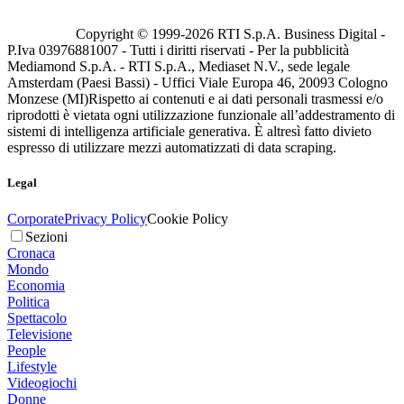
Copyright © 1999-
2026
RTI S.p.A. Business Digital -
P.Iva 03976881007 - Tutti i diritti riservati - Per la pubblicità
Mediamond S.p.A. - RTI S.p.A., Mediaset N.V., sede legale
Amsterdam (Paesi Bassi) - Uffici Viale Europa 46, 20093 Cologno
Monzese (MI)
Rispetto ai contenuti e ai dati personali trasmessi e/o
riprodotti è vietata ogni utilizzazione funzionale all’addestramento di
sistemi di intelligenza artificiale generativa. È altresì fatto divieto
espresso di utilizzare mezzi automatizzati di data scraping.
Legal
Corporate
Privacy Policy
Cookie Policy
Sezioni
Cronaca
Mondo
Economia
Politica
Spettacolo
Televisione
People
Lifestyle
Videogiochi
Donne