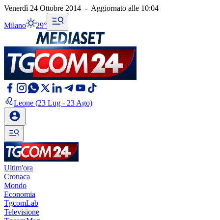
Venerdì 24 Ottobre 2014
-
Aggiornato alle
10:04
Milano
29°
Leone
(23 Lug - 23 Ago)
Ultim'ora
Cronaca
Mondo
Economia
TgcomLab
Televisione