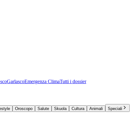
osco
Garlasco
Emergenza Clima
Tutti i dossier
estyle
Oroscopo
Salute
Skuola
Cultura
Animali
Speciali