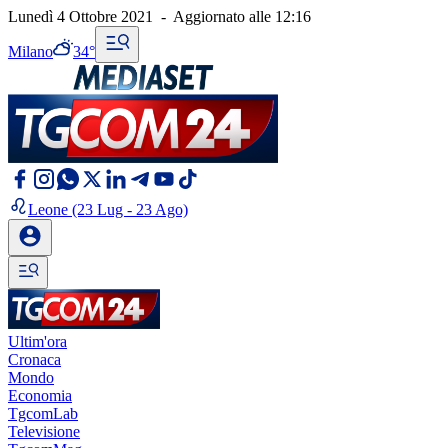
Lunedì 4 Ottobre 2021
-
Aggiornato alle
12:16
Milano
34°
Leone
(23 Lug - 23 Ago)
Ultim'ora
Cronaca
Mondo
Economia
TgcomLab
Televisione