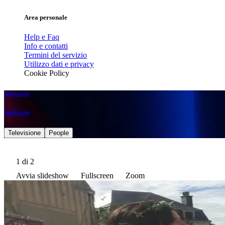
Area personale
Help e Faq
Info e contatti
Termini del servizio
Utilizzo dati e privacy
Cookie Policy
Spettacolo
Spettacolo
Televisione
People
1
di 2
Avvia slideshow
Fullscreen
Zoom