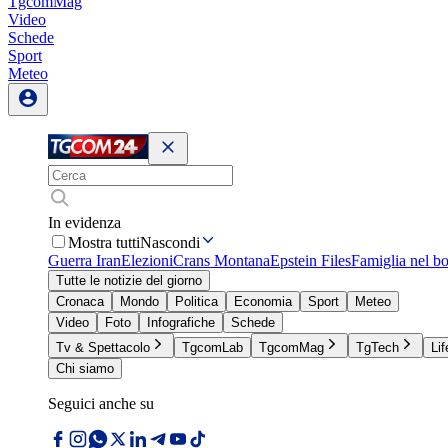
TgcomMag
Video
Schede
Sport
Meteo
In evidenza
Mostra tutti
Nascondi
Guerra Iran
Elezioni
Crans Montana
Epstein Files
Famiglia nel b
Tutte le notizie del giorno
Cronaca
Mondo
Politica
Economia
Sport
Meteo
Video
Foto
Infografiche
Schede
Tv & Spettacolo
TgcomLab
TgcomMag
TgTech
Lif
Chi siamo
Seguici anche su