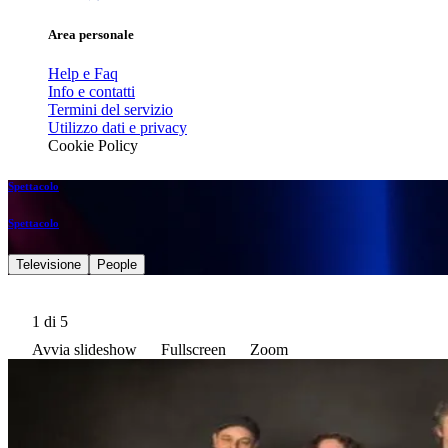
Area personale
Help e Faq
Info e contatti
Termini del servizio
Utilizzo dati e privacy
Cookie Policy
Spettacolo
Spettacolo
Televisione
People
1
di 5
Avvia slideshow
Fullscreen
Zoom