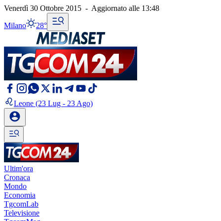
Venerdì 30 Ottobre 2015
-
Aggiornato alle
13:48
Milano
28°
Leone
(23 Lug - 23 Ago)
Ultim'ora
Cronaca
Mondo
Economia
TgcomLab
Televisione