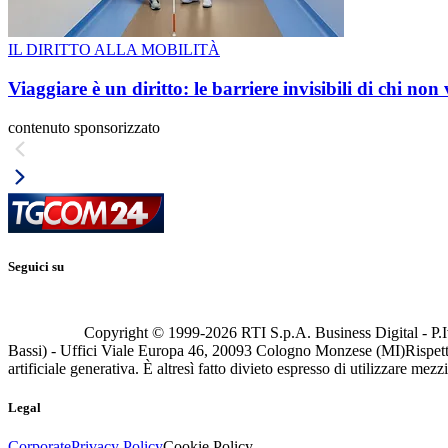
IL DIRITTO ALLA MOBILITÀ
Viaggiare è un diritto: le barriere invisibili di chi non
contenuto sponsorizzato
Seguici su
Copyright © 1999-
2026
RTI S.p.A. Business Digital - P.I
Bassi) - Uffici Viale Europa 46, 20093 Cologno Monzese (MI)
Rispett
artificiale generativa. È altresì fatto divieto espresso di utilizzare mez
Legal
Corporate
Privacy Policy
Cookie Policy