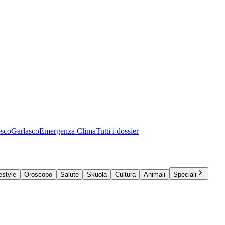
osco
Garlasco
Emergenza Clima
Tutti i dossier
estyle
Oroscopo
Salute
Skuola
Cultura
Animali
Speciali