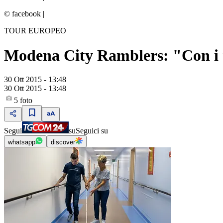
© facebook
|
TOUR EUROPEO
Modena City Ramblers: "Con i 99
30 Ott 2015 - 13:48
30 Ott 2015 - 13:48
5
foto
Segui
su
Seguici su
whatsapp
discover