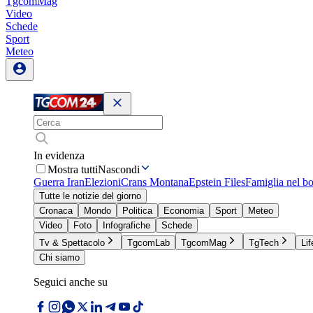
TgcomMag
Video
Schede
Sport
Meteo
In evidenza
Mostra tutti
Nascondi
Guerra Iran
Elezioni
Crans Montana
Epstein Files
Famiglia nel b
Tutte le notizie del giorno
Cronaca
Mondo
Politica
Economia
Sport
Meteo
Video
Foto
Infografiche
Schede
Tv & Spettacolo
TgcomLab
TgcomMag
TgTech
Lif
Chi siamo
Seguici anche su