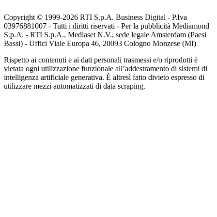
Copyright © 1999-
2026
RTI S.p.A. Business Digital - P.Iva
03976881007 - Tutti i diritti riservati - Per la pubblicità Mediamond
S.p.A. - RTI S.p.A., Mediaset N.V., sede legale Amsterdam (Paesi
Bassi) - Uffici Viale Europa 46, 20093 Cologno Monzese (MI)
Rispetto ai contenuti e ai dati personali trasmessi e/o riprodotti è
vietata ogni utilizzazione funzionale all’addestramento di sistemi di
intelligenza artificiale generativa. È altresì fatto divieto espresso di
utilizzare mezzi automatizzati di data scraping.