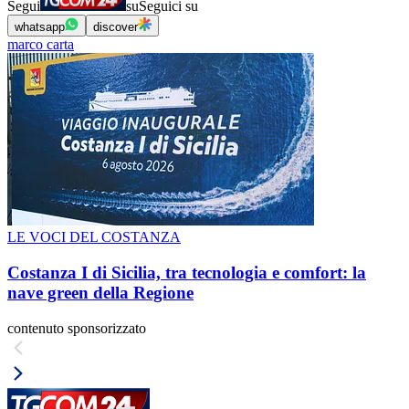
Segui
su
Seguici su
whatsapp
discover
marco carta
LE VOCI DEL COSTANZA
Costanza I di Sicilia, tra tecnologia e comfort: la
nave green della Regione
contenuto sponsorizzato