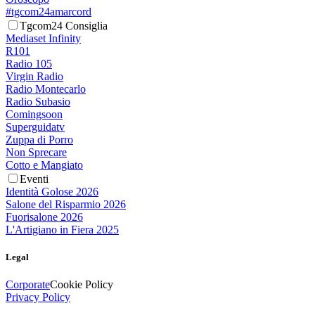
#tgcom24amarcord
Tgcom24 Consiglia
Mediaset Infinity
R101
Radio 105
Virgin Radio
Radio Montecarlo
Radio Subasio
Comingsoon
Superguidatv
Zuppa di Porro
Non Sprecare
Cotto e Mangiato
Eventi
Identità Golose 2026
Salone del Risparmio 2026
Fuorisalone 2026
L'Artigiano in Fiera 2025
Legal
Corporate
Cookie Policy
Privacy Policy