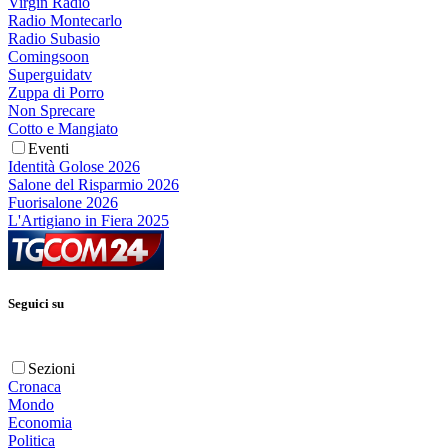
Virgin Radio
Radio Montecarlo
Radio Subasio
Comingsoon
Superguidatv
Zuppa di Porro
Non Sprecare
Cotto e Mangiato
Eventi
Identità Golose 2026
Salone del Risparmio 2026
Fuorisalone 2026
L'Artigiano in Fiera 2025
Seguici su
Sezioni
Cronaca
Mondo
Economia
Politica