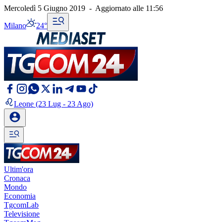
Mercoledì 5 Giugno 2019
-
Aggiornato alle
11:56
Milano
24°
Leone
(23 Lug - 23 Ago)
Ultim'ora
Cronaca
Mondo
Economia
TgcomLab
Televisione