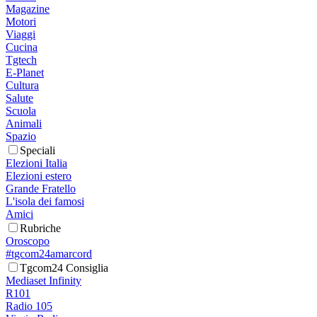
Magazine
Motori
Viaggi
Cucina
Tgtech
E-Planet
Cultura
Salute
Scuola
Animali
Spazio
Speciali
Elezioni Italia
Elezioni estero
Grande Fratello
L'isola dei famosi
Amici
Rubriche
Oroscopo
#tgcom24amarcord
Tgcom24 Consiglia
Mediaset Infinity
R101
Radio 105