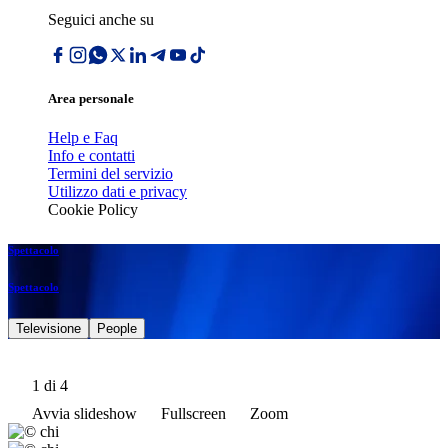
Seguici anche su
Area personale
Help e Faq
Info e contatti
Termini del servizio
Utilizzo dati e privacy
Cookie Policy
Spettacolo
Spettacolo
Televisione
People
1
di 4
Avvia slideshow
Fullscreen
Zoom