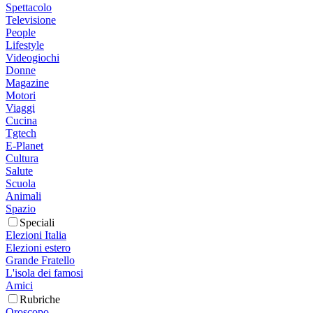
Spettacolo
Televisione
People
Lifestyle
Videogiochi
Donne
Magazine
Motori
Viaggi
Cucina
Tgtech
E-Planet
Cultura
Salute
Scuola
Animali
Spazio
Speciali
Elezioni Italia
Elezioni estero
Grande Fratello
L'isola dei famosi
Amici
Rubriche
Oroscopo