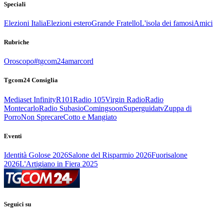
Speciali
Elezioni Italia
Elezioni estero
Grande Fratello
L'isola dei famosi
Amici
Rubriche
Oroscopo
#tgcom24amarcord
Tgcom24 Consiglia
Mediaset Infinity
R101
Radio 105
Virgin Radio
Radio
Montecarlo
Radio Subasio
Comingsoon
Superguidatv
Zuppa di
Porro
Non Sprecare
Cotto e Mangiato
Eventi
Identità Golose 2026
Salone del Risparmio 2026
Fuorisalone
2026
L'Artigiano in Fiera 2025
Seguici su