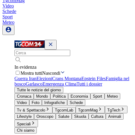
TgcomMag
Video
Schede
Sport
Meteo
In evidenza
Mostra tutti
Nascondi
Guerra Iran
Elezioni
Crans Montana
Epstein Files
Famiglia nel
bosco
Garlasco
Emergenza Clima
Tutti i dossier
Tutte le notizie del giorno
Cronaca
Mondo
Politica
Economia
Sport
Meteo
Video
Foto
Infografiche
Schede
Tv & Spettacolo
TgcomLab
TgcomMag
TgTech
Lifestyle
Oroscopo
Salute
Skuola
Cultura
Animali
Speciali
Chi siamo