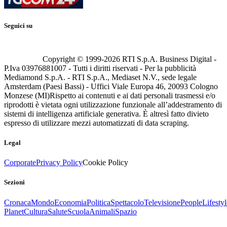
Seguici su
Copyright © 1999-
2026
RTI S.p.A. Business Digital -
P.Iva 03976881007 - Tutti i diritti riservati - Per la pubblicità
Mediamond S.p.A. - RTI S.p.A., Mediaset N.V., sede legale
Amsterdam (Paesi Bassi) - Uffici Viale Europa 46, 20093 Cologno
Monzese (MI)
Rispetto ai contenuti e ai dati personali trasmessi e/o
riprodotti è vietata ogni utilizzazione funzionale all’addestramento di
sistemi di intelligenza artificiale generativa. È altresì fatto divieto
espresso di utilizzare mezzi automatizzati di data scraping.
Legal
Corporate
Privacy Policy
Cookie Policy
Sezioni
Cronaca
Mondo
Economia
Politica
Spettacolo
Televisione
People
Lifestyl
Planet
Cultura
Salute
Scuola
Animali
Spazio