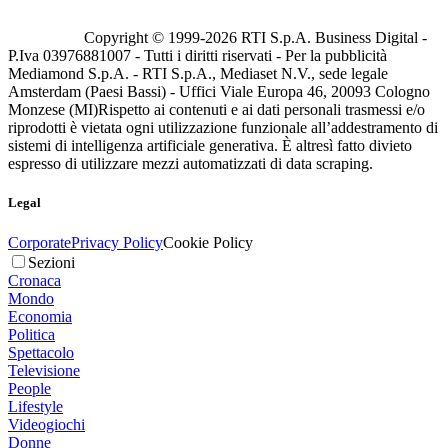
Copyright © 1999-
2026
RTI S.p.A. Business Digital -
P.Iva 03976881007 - Tutti i diritti riservati - Per la pubblicità
Mediamond S.p.A. - RTI S.p.A., Mediaset N.V., sede legale
Amsterdam (Paesi Bassi) - Uffici Viale Europa 46, 20093 Cologno
Monzese (MI)
Rispetto ai contenuti e ai dati personali trasmessi e/o
riprodotti è vietata ogni utilizzazione funzionale all’addestramento di
sistemi di intelligenza artificiale generativa. È altresì fatto divieto
espresso di utilizzare mezzi automatizzati di data scraping.
Legal
Corporate
Privacy Policy
Cookie Policy
Sezioni
Cronaca
Mondo
Economia
Politica
Spettacolo
Televisione
People
Lifestyle
Videogiochi
Donne