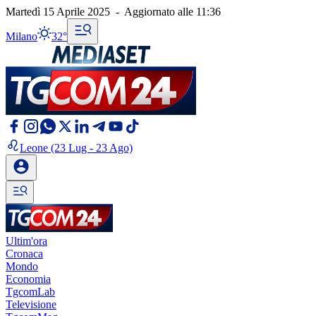
Martedì 15 Aprile 2025
-
Aggiornato alle
11:36
Milano
32°
Leone
(23 Lug - 23 Ago)
Ultim'ora
Cronaca
Mondo
Economia
TgcomLab
Televisione