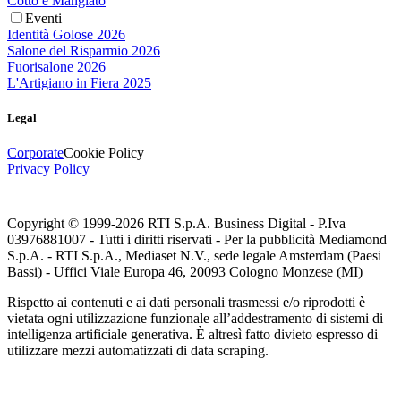
Cotto e Mangiato
Eventi
Identità Golose 2026
Salone del Risparmio 2026
Fuorisalone 2026
L'Artigiano in Fiera 2025
Legal
Corporate
Cookie Policy
Privacy Policy
Copyright © 1999-
2026
RTI S.p.A. Business Digital - P.Iva
03976881007 - Tutti i diritti riservati - Per la pubblicità Mediamond
S.p.A. - RTI S.p.A., Mediaset N.V., sede legale Amsterdam (Paesi
Bassi) - Uffici Viale Europa 46, 20093 Cologno Monzese (MI)
Rispetto ai contenuti e ai dati personali trasmessi e/o riprodotti è
vietata ogni utilizzazione funzionale all’addestramento di sistemi di
intelligenza artificiale generativa. È altresì fatto divieto espresso di
utilizzare mezzi automatizzati di data scraping.