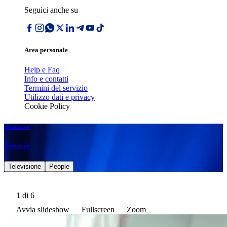
Seguici anche su
Area personale
Help e Faq
Info e contatti
Termini del servizio
Utilizzo dati e privacy
Cookie Policy
Spettacolo
Spettacolo
Televisione
People
1
di 6
Avvia slideshow
Fullscreen
Zoom