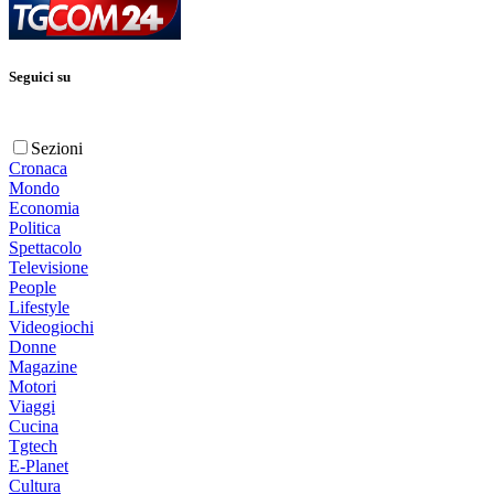
Seguici su
Sezioni
Cronaca
Mondo
Economia
Politica
Spettacolo
Televisione
People
Lifestyle
Videogiochi
Donne
Magazine
Motori
Viaggi
Cucina
Tgtech
E-Planet
Cultura