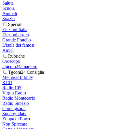
Salute
Scuola
Animali
Spazio
Speciali
Elezioni Italia
Elezioni estero
Grande Fratello
L'isola dei famosi
Amici
Rubriche
Oroscopo
#tgcom24amarcord
Tgcom24 Consiglia
Mediaset Infinity
R101
Radio 105
Virgin Radio
Radio Montecarlo
Radio Subasio
Comingsoon
Superguidatv
Zuppa di Porro
Non Sprecare