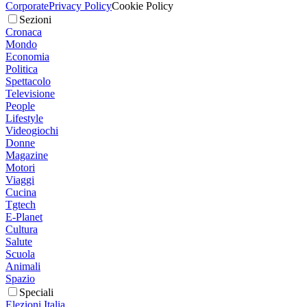
Corporate
Privacy Policy
Cookie Policy
Sezioni
Cronaca
Mondo
Economia
Politica
Spettacolo
Televisione
People
Lifestyle
Videogiochi
Donne
Magazine
Motori
Viaggi
Cucina
Tgtech
E-Planet
Cultura
Salute
Scuola
Animali
Spazio
Speciali
Elezioni Italia