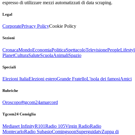
espresso di utilizzare mezzi automatizzati di data scraping.
Legal
Corporate
Privacy Policy
Cookie Policy
Sezioni
Cronaca
Mondo
Economia
Politica
Spettacolo
Televisione
People
Lifestyl
Planet
Cultura
Salute
Scuola
Animali
Spazio
Speciali
Elezioni Italia
Elezioni estero
Grande Fratello
L'isola dei famosi
Amici
Rubriche
Oroscopo
#tgcom24amarcord
Tgcom24 Consiglia
Mediaset Infinity
R101
Radio 105
Virgin Radio
Radio
Montecarlo
Radio Subasio
Comingsoon
Superguidatv
Zuppa di