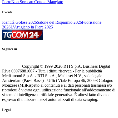
Porro
Non Sprecare
Cotto e Mangiato
Eventi
Identità Golose 2026
Salone del Risparmio 2026
Fuorisalone
2026
L'Artigiano in Fiera 2025
Seguici su
Copyright © 1999-
2026
RTI S.p.A. Business Digital -
P.Iva 03976881007 - Tutti i diritti riservati - Per la pubblicità
Mediamond S.p.A. - RTI S.p.A., Mediaset N.V., sede legale
Amsterdam (Paesi Bassi) - Uffici Viale Europa 46, 20093 Cologno
Monzese (MI)
Rispetto ai contenuti e ai dati personali trasmessi e/o
riprodotti è vietata ogni utilizzazione funzionale all’addestramento di
sistemi di intelligenza artificiale generativa. È altresì fatto divieto
espresso di utilizzare mezzi automatizzati di data scraping.
Legal