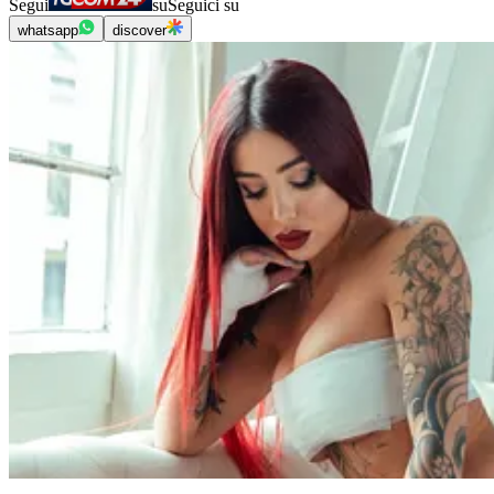
Segui
su
Seguici su
whatsapp
discover