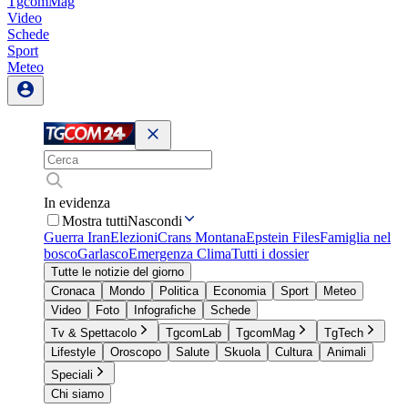
TgcomMag
Video
Schede
Sport
Meteo
In evidenza
Mostra tutti
Nascondi
Guerra Iran
Elezioni
Crans Montana
Epstein Files
Famiglia nel
bosco
Garlasco
Emergenza Clima
Tutti i dossier
Tutte le notizie del giorno
Cronaca
Mondo
Politica
Economia
Sport
Meteo
Video
Foto
Infografiche
Schede
Tv & Spettacolo
TgcomLab
TgcomMag
TgTech
Lifestyle
Oroscopo
Salute
Skuola
Cultura
Animali
Speciali
Chi siamo