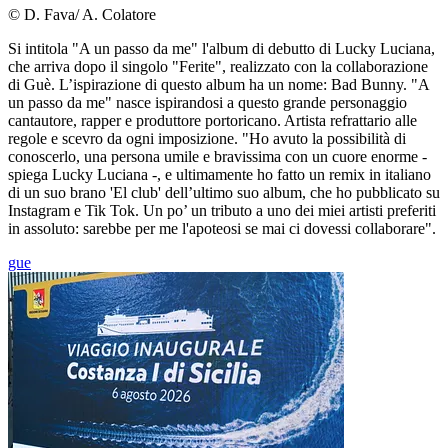
© D. Fava/ A. Colatore
Si intitola "A un passo da me" l'album di debutto di Lucky Luciana,
che arriva dopo il singolo "Ferite", realizzato con la collaborazione
di Guè. L’ispirazione di questo album ha un nome: Bad Bunny. "A
un passo da me" nasce ispirandosi a questo grande personaggio
cantautore, rapper e produttore portoricano. Artista refrattario alle
regole e scevro da ogni imposizione. "Ho avuto la possibilità di
conoscerlo, una persona umile e bravissima con un cuore enorme -
spiega Lucky Luciana -, e ultimamente ho fatto un remix in italiano
di un suo brano 'El club' dell’ultimo suo album, che ho pubblicato su
Instagram e Tik Tok. Un po’ un tributo a uno dei miei artisti preferiti
in assoluto: sarebbe per me l'apoteosi se mai ci dovessi collaborare".
gue