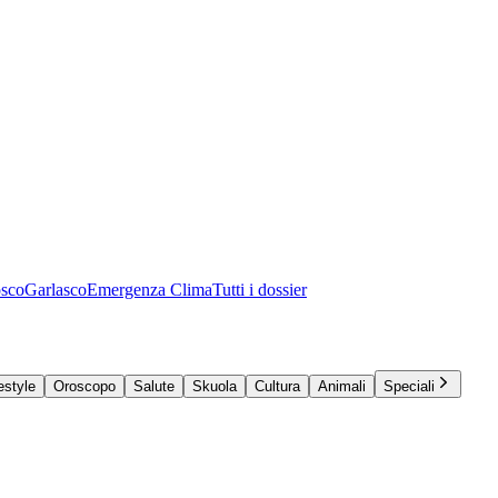
osco
Garlasco
Emergenza Clima
Tutti i dossier
estyle
Oroscopo
Salute
Skuola
Cultura
Animali
Speciali