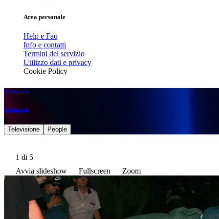
Area personale
Help e Faq
Info e contatti
Termini del servizio
Utilizzo dati e privacy
Cookie Policy
Spettacolo
Spettacolo
Televisione
People
1
di 5
Avvia slideshow
Fullscreen
Zoom