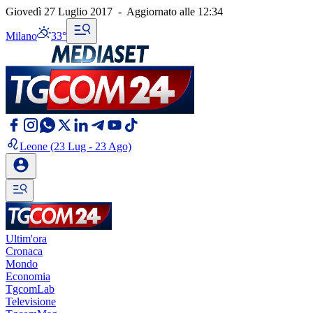
Giovedì 27 Luglio 2017
-
Aggiornato alle
12:34
Milano
33°
Leone
(23 Lug - 23 Ago)
Ultim'ora
Cronaca
Mondo
Economia
TgcomLab
Televisione