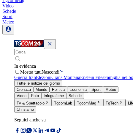
TgcomMag
Video
Schede
Sport
Meteo
In evidenza
Mostra tutti
Nascondi
Guerra Iran
Elezioni
Crans Montana
Epstein Files
Famiglia nel b
Tutte le notizie del giorno
Cronaca
Mondo
Politica
Economia
Sport
Meteo
Video
Foto
Infografiche
Schede
Tv & Spettacolo
TgcomLab
TgcomMag
TgTech
Lif
Chi siamo
Seguici anche su