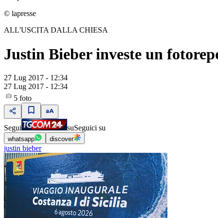
© lapresse
ALL'USCITA DALLA CHIESA
Justin Bieber investe un fotorep
27 Lug 2017 - 12:34
27 Lug 2017 - 12:34
5
foto
Segui
su
Seguici su
whatsapp
discover
justin bieber