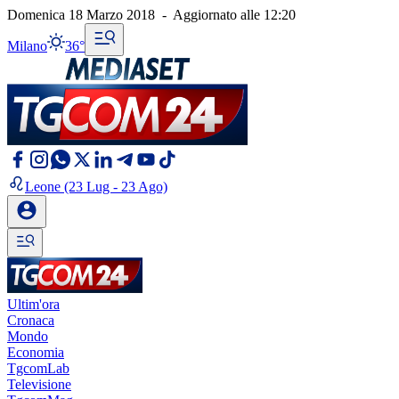
Domenica 18 Marzo 2018
-
Aggiornato alle
12:20
Milano
36°
Leone
(23 Lug - 23 Ago)
Ultim'ora
Cronaca
Mondo
Economia
TgcomLab
Televisione