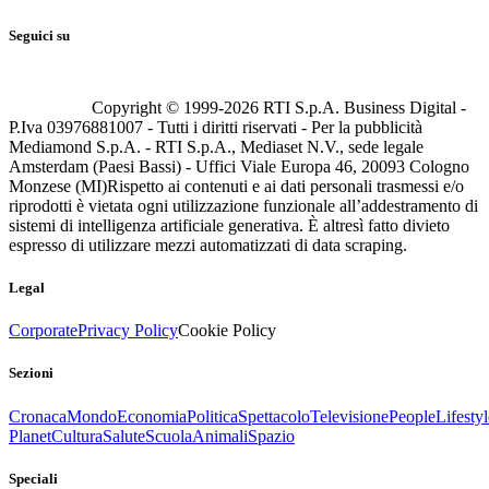
Seguici su
Copyright © 1999-
2026
RTI S.p.A. Business Digital -
P.Iva 03976881007 - Tutti i diritti riservati - Per la pubblicità
Mediamond S.p.A. - RTI S.p.A., Mediaset N.V., sede legale
Amsterdam (Paesi Bassi) - Uffici Viale Europa 46, 20093 Cologno
Monzese (MI)
Rispetto ai contenuti e ai dati personali trasmessi e/o
riprodotti è vietata ogni utilizzazione funzionale all’addestramento di
sistemi di intelligenza artificiale generativa. È altresì fatto divieto
espresso di utilizzare mezzi automatizzati di data scraping.
Legal
Corporate
Privacy Policy
Cookie Policy
Sezioni
Cronaca
Mondo
Economia
Politica
Spettacolo
Televisione
People
Lifestyl
Planet
Cultura
Salute
Scuola
Animali
Spazio
Speciali