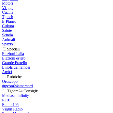
Motori
Viaggi
Cucina
Tgtech
E-Planet
Cultura
Salute
Scuola
Animali
Spazio
Speciali
Elezioni Italia
Elezioni estero
Grande Fratello
L'isola dei famosi
Amici
Rubriche
Oroscopo
#tgcom24amarcord
Tgcom24 Consiglia
Mediaset Infinity
R101
Radio 105
Virgin Radio