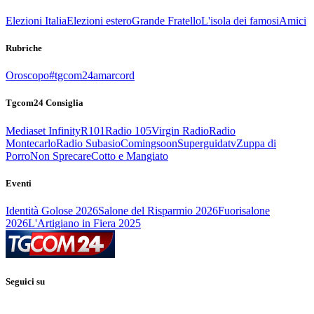
Elezioni Italia
Elezioni estero
Grande Fratello
L'isola dei famosi
Amici
Rubriche
Oroscopo
#tgcom24amarcord
Tgcom24 Consiglia
Mediaset Infinity
R101
Radio 105
Virgin Radio
Radio
Montecarlo
Radio Subasio
Comingsoon
Superguidatv
Zuppa di
Porro
Non Sprecare
Cotto e Mangiato
Eventi
Identità Golose 2026
Salone del Risparmio 2026
Fuorisalone
2026
L'Artigiano in Fiera 2025
Seguici su