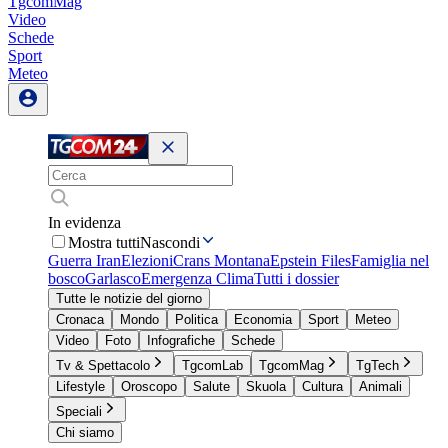
TgcomMag
Video
Schede
Sport
Meteo
In evidenza
Mostra tutti
Nascondi
Guerra Iran
Elezioni
Crans Montana
Epstein Files
Famiglia nel
bosco
Garlasco
Emergenza Clima
Tutti i dossier
Tutte le notizie del giorno
Cronaca
Mondo
Politica
Economia
Sport
Meteo
Video
Foto
Infografiche
Schede
Tv & Spettacolo
TgcomLab
TgcomMag
TgTech
Lifestyle
Oroscopo
Salute
Skuola
Cultura
Animali
Speciali
Chi siamo