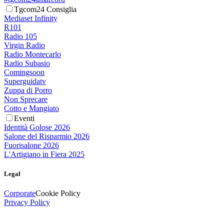
Tgcom24 Consiglia
Mediaset Infinity
R101
Radio 105
Virgin Radio
Radio Montecarlo
Radio Subasio
Comingsoon
Superguidatv
Zuppa di Porro
Non Sprecare
Cotto e Mangiato
Eventi
Identità Golose 2026
Salone del Risparmio 2026
Fuorisalone 2026
L'Artigiano in Fiera 2025
Legal
Corporate
Cookie Policy
Privacy Policy