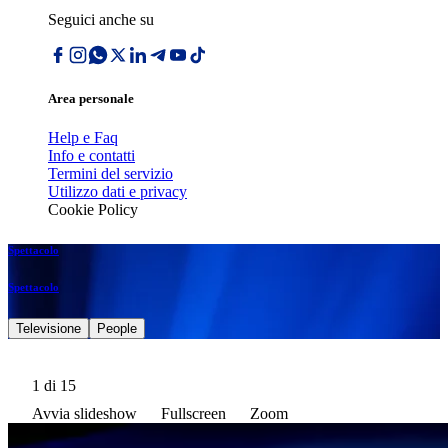
Seguici anche su
Area personale
Help e Faq
Info e contatti
Termini del servizio
Utilizzo dati e privacy
Cookie Policy
Spettacolo
Spettacolo
Televisione
People
1
di 15
Avvia slideshow
Fullscreen
Zoom