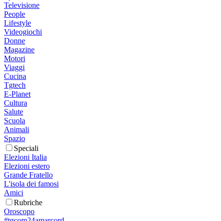
Televisione
People
Lifestyle
Videogiochi
Donne
Magazine
Motori
Viaggi
Cucina
Tgtech
E-Planet
Cultura
Salute
Scuola
Animali
Spazio
Speciali
Elezioni Italia
Elezioni estero
Grande Fratello
L'isola dei famosi
Amici
Rubriche
Oroscopo
#tgcom24amarcord