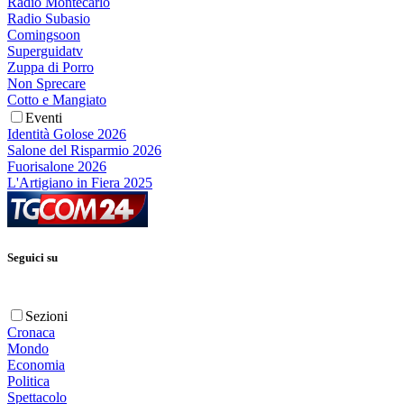
Radio Montecarlo
Radio Subasio
Comingsoon
Superguidatv
Zuppa di Porro
Non Sprecare
Cotto e Mangiato
Eventi
Identità Golose 2026
Salone del Risparmio 2026
Fuorisalone 2026
L'Artigiano in Fiera 2025
Seguici su
Sezioni
Cronaca
Mondo
Economia
Politica
Spettacolo