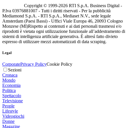
Copyright © 1999-
2026
RTI S.p.A. Business Digital -
P.Iva 03976881007 - Tutti i diritti riservati - Per la pubblicità
Mediamond S.p.A. - RTI S.p.A., Mediaset N.V., sede legale
Amsterdam (Paesi Bassi) - Uffici Viale Europa 46, 20093 Cologno
Monzese (MI)
Rispetto ai contenuti e ai dati personali trasmessi e/o
riprodotti è vietata ogni utilizzazione funzionale all’addestramento di
sistemi di intelligenza artificiale generativa. È altresì fatto divieto
espresso di utilizzare mezzi automatizzati di data scraping.
Legal
Corporate
Privacy Policy
Cookie Policy
Sezioni
Cronaca
Mondo
Economia
Politica
Spettacolo
Televisione
People
Lifestyle
Videogiochi
Donne
Magazine