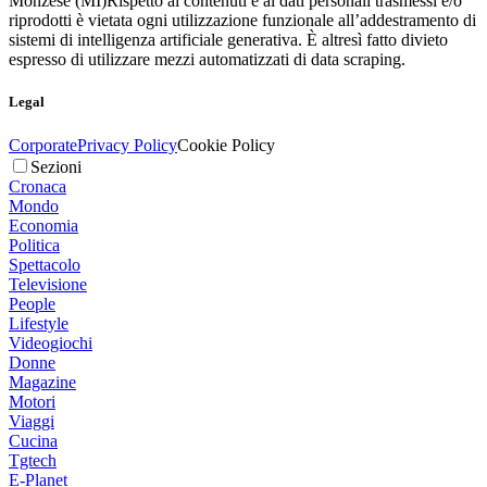
Monzese (MI)
Rispetto ai contenuti e ai dati personali trasmessi e/o
riprodotti è vietata ogni utilizzazione funzionale all’addestramento di
sistemi di intelligenza artificiale generativa. È altresì fatto divieto
espresso di utilizzare mezzi automatizzati di data scraping.
Legal
Corporate
Privacy Policy
Cookie Policy
Sezioni
Cronaca
Mondo
Economia
Politica
Spettacolo
Televisione
People
Lifestyle
Videogiochi
Donne
Magazine
Motori
Viaggi
Cucina
Tgtech
E-Planet