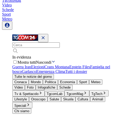
TgcomMag
Video
Schede
Sport
Meteo
In evidenza
Mostra tutti
Nascondi
Guerra Iran
Elezioni
Crans Montana
Epstein Files
Famiglia nel
bosco
Garlasco
Emergenza Clima
Tutti i dossier
Tutte le notizie del giorno
Cronaca
Mondo
Politica
Economia
Sport
Meteo
Video
Foto
Infografiche
Schede
Tv & Spettacolo
TgcomLab
TgcomMag
TgTech
Lifestyle
Oroscopo
Salute
Skuola
Cultura
Animali
Speciali
Chi siamo