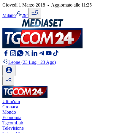
Giovedì 1 Marzo 2018
-
Aggiornato alle
11:25
Milano
29°
Leone
(23 Lug - 23 Ago)
Ultim'ora
Cronaca
Mondo
Economia
TgcomLab
Televisione