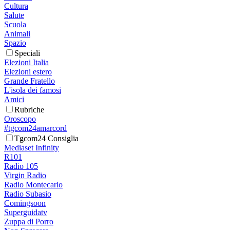
Cultura
Salute
Scuola
Animali
Spazio
Speciali
Elezioni Italia
Elezioni estero
Grande Fratello
L'isola dei famosi
Amici
Rubriche
Oroscopo
#tgcom24amarcord
Tgcom24 Consiglia
Mediaset Infinity
R101
Radio 105
Virgin Radio
Radio Montecarlo
Radio Subasio
Comingsoon
Superguidatv
Zuppa di Porro