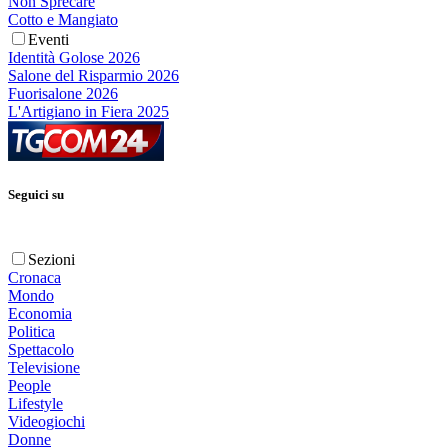
Non Sprecare
Cotto e Mangiato
Eventi
Identità Golose 2026
Salone del Risparmio 2026
Fuorisalone 2026
L'Artigiano in Fiera 2025
Seguici su
Sezioni
Cronaca
Mondo
Economia
Politica
Spettacolo
Televisione
People
Lifestyle
Videogiochi
Donne