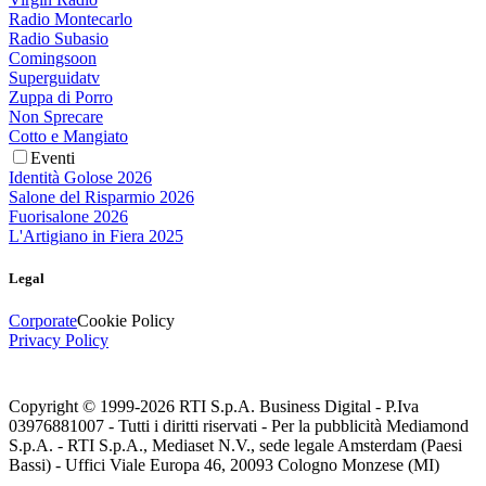
Radio Montecarlo
Radio Subasio
Comingsoon
Superguidatv
Zuppa di Porro
Non Sprecare
Cotto e Mangiato
Eventi
Identità Golose 2026
Salone del Risparmio 2026
Fuorisalone 2026
L'Artigiano in Fiera 2025
Legal
Corporate
Cookie Policy
Privacy Policy
Copyright © 1999-
2026
RTI S.p.A. Business Digital - P.Iva
03976881007 - Tutti i diritti riservati - Per la pubblicità Mediamond
S.p.A. - RTI S.p.A., Mediaset N.V., sede legale Amsterdam (Paesi
Bassi) - Uffici Viale Europa 46, 20093 Cologno Monzese (MI)