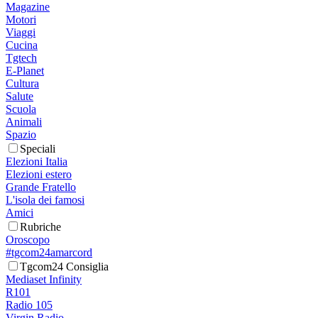
Magazine
Motori
Viaggi
Cucina
Tgtech
E-Planet
Cultura
Salute
Scuola
Animali
Spazio
Speciali
Elezioni Italia
Elezioni estero
Grande Fratello
L'isola dei famosi
Amici
Rubriche
Oroscopo
#tgcom24amarcord
Tgcom24 Consiglia
Mediaset Infinity
R101
Radio 105
Virgin Radio