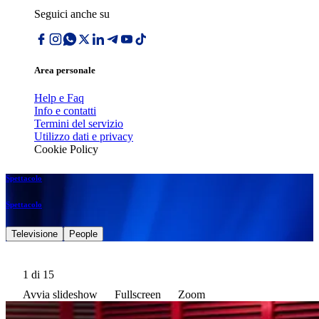
Seguici anche su
Area personale
Help e Faq
Info e contatti
Termini del servizio
Utilizzo dati e privacy
Cookie Policy
Spettacolo
Spettacolo
Televisione
People
1
di 15
Avvia slideshow
Fullscreen
Zoom