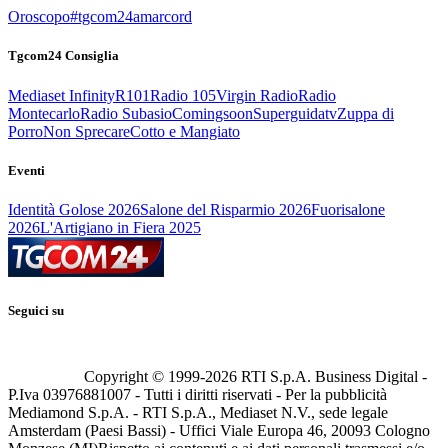
Oroscopo
#tgcom24amarcord
Tgcom24 Consiglia
Mediaset Infinity
R101
Radio 105
Virgin Radio
Radio
Montecarlo
Radio Subasio
Comingsoon
Superguidatv
Zuppa di
Porro
Non Sprecare
Cotto e Mangiato
Eventi
Identità Golose 2026
Salone del Risparmio 2026
Fuorisalone
2026
L'Artigiano in Fiera 2025
Seguici su
Copyright © 1999-
2026
RTI S.p.A. Business Digital -
P.Iva 03976881007 - Tutti i diritti riservati - Per la pubblicità
Mediamond S.p.A. - RTI S.p.A., Mediaset N.V., sede legale
Amsterdam (Paesi Bassi) - Uffici Viale Europa 46, 20093 Cologno