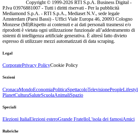
Copyright © 1999-
2026
RTI S.p.A. Business Digital -
P.Iva 03976881007 - Tutti i diritti riservati - Per la pubblicità
Mediamond S.p.A. - RTI S.p.A., Mediaset N.V., sede legale
Amsterdam (Paesi Bassi) - Uffici Viale Europa 46, 20093 Cologno
Monzese (MI)
Rispetto ai contenuti e ai dati personali trasmessi e/o
riprodotti è vietata ogni utilizzazione funzionale all’addestramento di
sistemi di intelligenza artificiale generativa. È altresì fatto divieto
espresso di utilizzare mezzi automatizzati di data scraping.
Legal
Corporate
Privacy Policy
Cookie Policy
Sezioni
Cronaca
Mondo
Economia
Politica
Spettacolo
Televisione
People
Lifestyl
Planet
Cultura
Salute
Scuola
Animali
Spazio
Speciali
Elezioni Italia
Elezioni estero
Grande Fratello
L'isola dei famosi
Amici
Rubriche