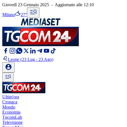
Giovedì 23 Gennaio 2025
-
Aggiornato alle
12:10
Milano
27°
Leone
(23 Lug - 23 Ago)
Ultim'ora
Cronaca
Mondo
Economia
TgcomLab
Televisione