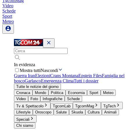
TgcomMag
Video
Schede
Sport
Meteo
In evidenza
Mostra tutti
Nascondi
Guerra Iran
Elezioni
Crans Montana
Epstein Files
Famiglia nel
bosco
Garlasco
Emergenza Clima
Tutti i dossier
Tutte le notizie del giorno
Cronaca
Mondo
Politica
Economia
Sport
Meteo
Video
Foto
Infografiche
Schede
Tv & Spettacolo
TgcomLab
TgcomMag
TgTech
Lifestyle
Oroscopo
Salute
Skuola
Cultura
Animali
Speciali
Chi siamo