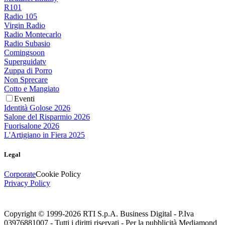
R101
Radio 105
Virgin Radio
Radio Montecarlo
Radio Subasio
Comingsoon
Superguidatv
Zuppa di Porro
Non Sprecare
Cotto e Mangiato
Eventi
Identità Golose 2026
Salone del Risparmio 2026
Fuorisalone 2026
L'Artigiano in Fiera 2025
Legal
Corporate
Cookie Policy
Privacy Policy
Copyright © 1999-
2026
RTI S.p.A. Business Digital - P.Iva
03976881007 - Tutti i diritti riservati - Per la pubblicità Mediamond