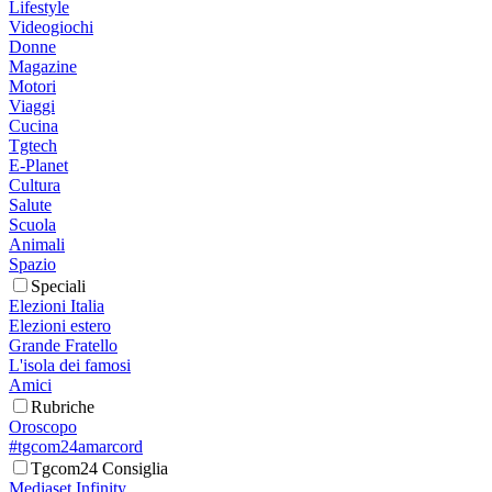
Lifestyle
Videogiochi
Donne
Magazine
Motori
Viaggi
Cucina
Tgtech
E-Planet
Cultura
Salute
Scuola
Animali
Spazio
Speciali
Elezioni Italia
Elezioni estero
Grande Fratello
L'isola dei famosi
Amici
Rubriche
Oroscopo
#tgcom24amarcord
Tgcom24 Consiglia
Mediaset Infinity