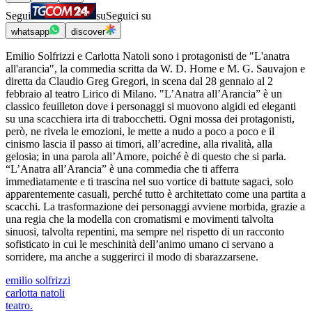
Segui
su
Seguici su
whatsapp
discover
Emilio Solfrizzi e Carlotta Natoli sono i protagonisti de "L'anatra
all'arancia", la commedia scritta da W. D. Home e M. G. Sauvajon e
diretta da Claudio Greg Gregori, in scena dal 28 gennaio al 2
febbraio al teatro Lirico di Milano. "L’Anatra all’Arancia” è un
classico feuilleton dove i personaggi si muovono algidi ed eleganti
su una scacchiera irta di trabocchetti. Ogni mossa dei protagonisti,
però, ne rivela le emozioni, le mette a nudo a poco a poco e il
cinismo lascia il passo ai timori, all’acredine, alla rivalità, alla
gelosia; in una parola all’Amore, poiché è di questo che si parla.
“L’Anatra all’Arancia” è una commedia che ti afferra
immediatamente e ti trascina nel suo vortice di battute sagaci, solo
apparentemente casuali, perché tutto è architettato come una partita a
scacchi. La trasformazione dei personaggi avviene morbida, grazie a
una regia che la modella con cromatismi e movimenti talvolta
sinuosi, talvolta repentini, ma sempre nel rispetto di un racconto
sofisticato in cui le meschinità dell’animo umano ci servano a
sorridere, ma anche a suggerirci il modo di sbarazzarsene.
emilio solfrizzi
carlotta natoli
teatro.