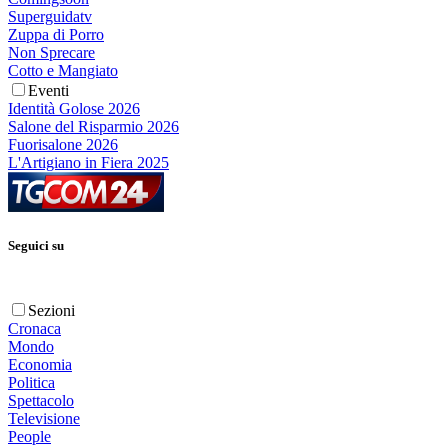
Superguidatv
Zuppa di Porro
Non Sprecare
Cotto e Mangiato
Eventi
Identità Golose 2026
Salone del Risparmio 2026
Fuorisalone 2026
L'Artigiano in Fiera 2025
Seguici su
Sezioni
Cronaca
Mondo
Economia
Politica
Spettacolo
Televisione
People