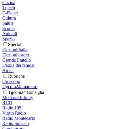
Cucina
Tgtech
E-Planet
Cultura
Salute
Scuola
Animali
Spazio
Speciali
Elezioni Italia
Elezioni estero
Grande Fratello
L'isola dei famosi
Amici
Rubriche
Oroscopo
#tgcom24amarcord
Tgcom24 Consiglia
Mediaset Infinity
R101
Radio 105
Virgin Radio
Radio Montecarlo
Radio Subasio
Comingsoon