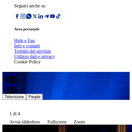
Seguici anche su
Area personale
Help e Faq
Info e contatti
Termini del servizio
Utilizzo dati e privacy
Cookie Policy
Spettacolo
Spettacolo
Televisione
People
1
di 4
Avvia slideshow
Fullscreen
Zoom