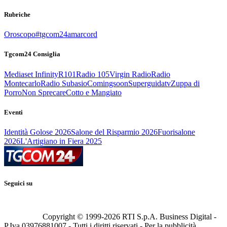
Rubriche
Oroscopo
#tgcom24amarcord
Tgcom24 Consiglia
Mediaset Infinity
R101
Radio 105
Virgin Radio
Radio
Montecarlo
Radio Subasio
Comingsoon
Superguidatv
Zuppa di
Porro
Non Sprecare
Cotto e Mangiato
Eventi
Identità Golose 2026
Salone del Risparmio 2026
Fuorisalone
2026
L'Artigiano in Fiera 2025
Seguici su
Copyright © 1999-
2026
RTI S.p.A. Business Digital -
P.Iva 03976881007 - Tutti i diritti riservati - Per la pubblicità