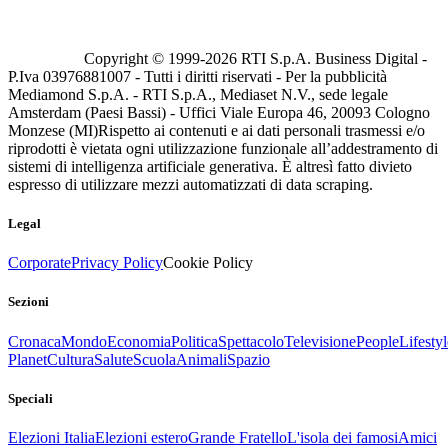
Copyright © 1999-
2026
RTI S.p.A. Business Digital -
P.Iva 03976881007 - Tutti i diritti riservati - Per la pubblicità
Mediamond S.p.A. - RTI S.p.A., Mediaset N.V., sede legale
Amsterdam (Paesi Bassi) - Uffici Viale Europa 46, 20093 Cologno
Monzese (MI)
Rispetto ai contenuti e ai dati personali trasmessi e/o
riprodotti è vietata ogni utilizzazione funzionale all’addestramento di
sistemi di intelligenza artificiale generativa. È altresì fatto divieto
espresso di utilizzare mezzi automatizzati di data scraping.
Legal
Corporate
Privacy Policy
Cookie Policy
Sezioni
Cronaca
Mondo
Economia
Politica
Spettacolo
Televisione
People
Lifestyl
Planet
Cultura
Salute
Scuola
Animali
Spazio
Speciali
Elezioni Italia
Elezioni estero
Grande Fratello
L'isola dei famosi
Amici