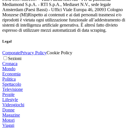
Mediamond S.p.A. - RTI S.p.A., Mediaset N.V., sede legale
Amsterdam (Paesi Bassi) - Uffici Viale Europa 46, 20093 Cologno
Monzese (MI)
Rispetto ai contenuti e ai dati personali trasmessi e/o
riprodotti è vietata ogni utilizzazione funzionale all’addestramento di
sistemi di intelligenza artificiale generativa. È altresì fatto divieto
espresso di utilizzare mezzi automatizzati di data scraping.
Legal
Corporate
Privacy Policy
Cookie Policy
Sezioni
Cronaca
Mondo
Economia
Politica
Spettacolo
Televisione
People
Lifestyle
Videogiochi
Donne
Magazine
Motori
Viaggi