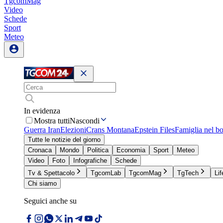
TgcomMag
Video
Schede
Sport
Meteo
In evidenza
Mostra tutti
Nascondi
Guerra Iran
Elezioni
Crans Montana
Epstein Files
Famiglia nel b
Tutte le notizie del giorno
Cronaca
Mondo
Politica
Economia
Sport
Meteo
Video
Foto
Infografiche
Schede
Tv & Spettacolo
TgcomLab
TgcomMag
TgTech
Lif
Chi siamo
Seguici anche su