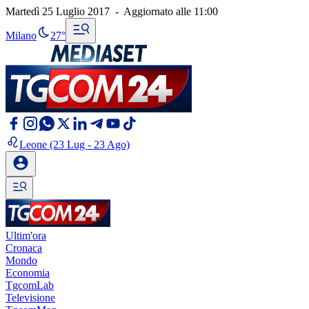
Martedì 25 Luglio 2017
-
Aggiornato alle
11:00
Milano
27°
Leone
(23 Lug - 23 Ago)
Ultim'ora
Cronaca
Mondo
Economia
TgcomLab
Televisione