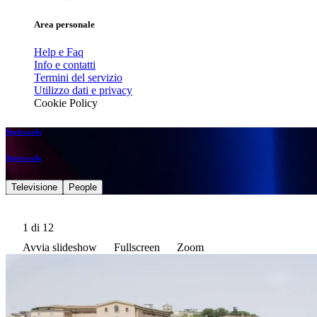
Area personale
Help e Faq
Info e contatti
Termini del servizio
Utilizzo dati e privacy
Cookie Policy
Spettacolo
Spettacolo
Televisione
People
1
di 12
Avvia slideshow
Fullscreen
Zoom