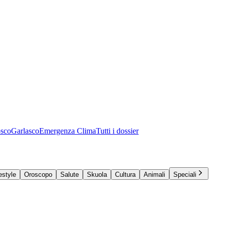
osco
Garlasco
Emergenza Clima
Tutti i dossier
estyle
Oroscopo
Salute
Skuola
Cultura
Animali
Speciali