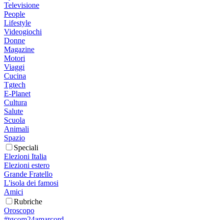
Televisione
People
Lifestyle
Videogiochi
Donne
Magazine
Motori
Viaggi
Cucina
Tgtech
E-Planet
Cultura
Salute
Scuola
Animali
Spazio
Speciali
Elezioni Italia
Elezioni estero
Grande Fratello
L'isola dei famosi
Amici
Rubriche
Oroscopo
#tgcom24amarcord