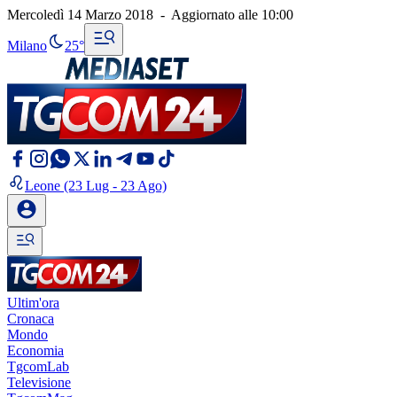
Mercoledì 14 Marzo 2018
-
Aggiornato alle
10:00
Milano
25°
Leone
(23 Lug - 23 Ago)
Ultim'ora
Cronaca
Mondo
Economia
TgcomLab
Televisione