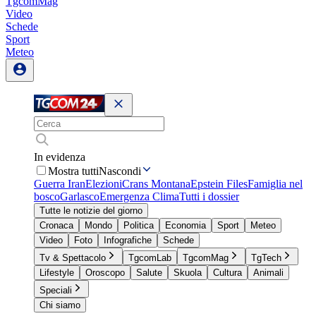
TgcomMag
Video
Schede
Sport
Meteo
In evidenza
Mostra tutti
Nascondi
Guerra Iran
Elezioni
Crans Montana
Epstein Files
Famiglia nel
bosco
Garlasco
Emergenza Clima
Tutti i dossier
Tutte le notizie del giorno
Cronaca
Mondo
Politica
Economia
Sport
Meteo
Video
Foto
Infografiche
Schede
Tv & Spettacolo
TgcomLab
TgcomMag
TgTech
Lifestyle
Oroscopo
Salute
Skuola
Cultura
Animali
Speciali
Chi siamo