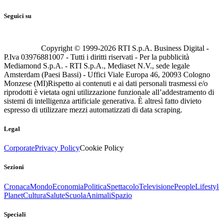
Seguici su
Copyright © 1999-
2026
RTI S.p.A. Business Digital -
P.Iva 03976881007 - Tutti i diritti riservati - Per la pubblicità
Mediamond S.p.A. - RTI S.p.A., Mediaset N.V., sede legale
Amsterdam (Paesi Bassi) - Uffici Viale Europa 46, 20093 Cologno
Monzese (MI)
Rispetto ai contenuti e ai dati personali trasmessi e/o
riprodotti è vietata ogni utilizzazione funzionale all’addestramento di
sistemi di intelligenza artificiale generativa. È altresì fatto divieto
espresso di utilizzare mezzi automatizzati di data scraping.
Legal
Corporate
Privacy Policy
Cookie Policy
Sezioni
Cronaca
Mondo
Economia
Politica
Spettacolo
Televisione
People
Lifestyl
Planet
Cultura
Salute
Scuola
Animali
Spazio
Speciali