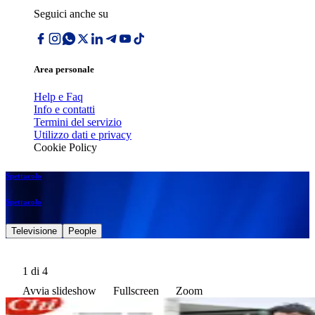
Seguici anche su
Area personale
Help e Faq
Info e contatti
Termini del servizio
Utilizzo dati e privacy
Cookie Policy
Spettacolo
Spettacolo
Televisione
People
1
di 4
Avvia slideshow
Fullscreen
Zoom