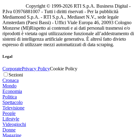
Copyright © 1999-
2026
RTI S.p.A. Business Digital -
P.Iva 03976881007 - Tutti i diritti riservati - Per la pubblicità
Mediamond S.p.A. - RTI S.p.A., Mediaset N.V., sede legale
Amsterdam (Paesi Bassi) - Uffici Viale Europa 46, 20093 Cologno
Monzese (MI)
Rispetto ai contenuti e ai dati personali trasmessi e/o
riprodotti è vietata ogni utilizzazione funzionale all’addestramento di
sistemi di intelligenza artificiale generativa. È altresì fatto divieto
espresso di utilizzare mezzi automatizzati di data scraping.
Legal
Corporate
Privacy Policy
Cookie Policy
Sezioni
Cronaca
Mondo
Economia
Politica
Spettacolo
Televisione
People
Lifestyle
Videogiochi
Donne
Magazine