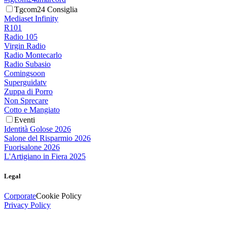
Tgcom24 Consiglia
Mediaset Infinity
R101
Radio 105
Virgin Radio
Radio Montecarlo
Radio Subasio
Comingsoon
Superguidatv
Zuppa di Porro
Non Sprecare
Cotto e Mangiato
Eventi
Identità Golose 2026
Salone del Risparmio 2026
Fuorisalone 2026
L'Artigiano in Fiera 2025
Legal
Corporate
Cookie Policy
Privacy Policy