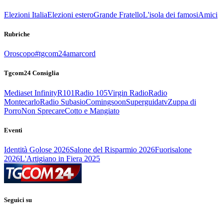
Elezioni Italia
Elezioni estero
Grande Fratello
L'isola dei famosi
Amici
Rubriche
Oroscopo
#tgcom24amarcord
Tgcom24 Consiglia
Mediaset Infinity
R101
Radio 105
Virgin Radio
Radio
Montecarlo
Radio Subasio
Comingsoon
Superguidatv
Zuppa di
Porro
Non Sprecare
Cotto e Mangiato
Eventi
Identità Golose 2026
Salone del Risparmio 2026
Fuorisalone
2026
L'Artigiano in Fiera 2025
Seguici su