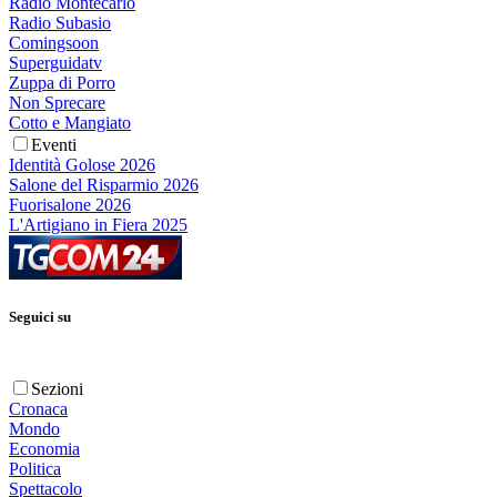
Radio Montecarlo
Radio Subasio
Comingsoon
Superguidatv
Zuppa di Porro
Non Sprecare
Cotto e Mangiato
Eventi
Identità Golose 2026
Salone del Risparmio 2026
Fuorisalone 2026
L'Artigiano in Fiera 2025
Seguici su
Sezioni
Cronaca
Mondo
Economia
Politica
Spettacolo