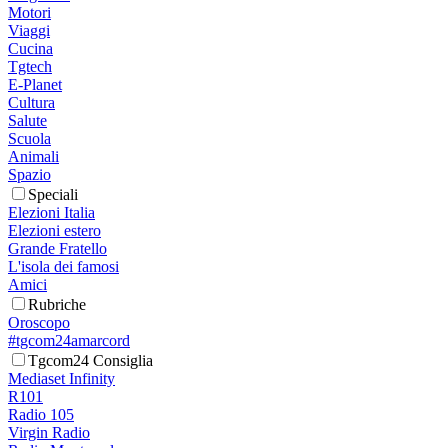
Motori
Viaggi
Cucina
Tgtech
E-Planet
Cultura
Salute
Scuola
Animali
Spazio
Speciali
Elezioni Italia
Elezioni estero
Grande Fratello
L'isola dei famosi
Amici
Rubriche
Oroscopo
#tgcom24amarcord
Tgcom24 Consiglia
Mediaset Infinity
R101
Radio 105
Virgin Radio