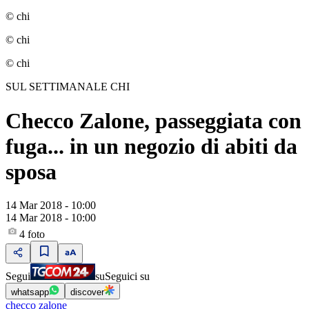
© chi
© chi
© chi
SUL SETTIMANALE CHI
Checco Zalone, passeggiata con
fuga... in un negozio di abiti da
sposa
14 Mar 2018 - 10:00
14 Mar 2018 - 10:00
4
foto
Segui
su
Seguici su
whatsapp
discover
checco zalone